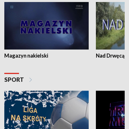
Magazyn nakielski
Nad Drwęcą
SPORT