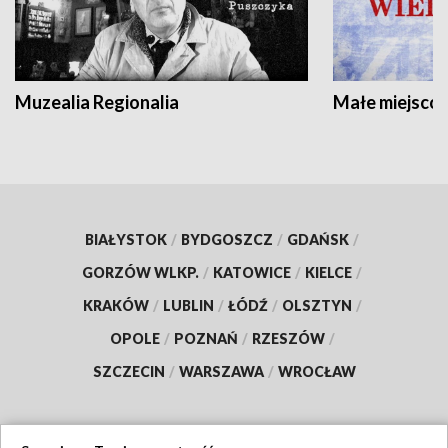
Muzealia Regionalia
Małe miejscow
BIAŁYSTOK
/
BYDGOSZCZ
/
GDAŃSK
/
GORZÓW WLKP.
/
KATOWICE
/
KIELCE
/
KRAKÓW
/
LUBLIN
/
ŁÓDŹ
/
OLSZTYN
/
OPOLE
/
POZNAŃ
/
RZESZÓW
/
SZCZECIN
/
WARSZAWA
/
WROCŁAW