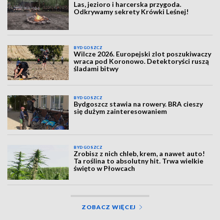
Las, jezioro i harcerska przygoda.
Odkrywamy sekrety Krówki Leśnej!
BYDGOSZCZ
Wilcze 2026. Europejski zlot poszukiwaczy
wraca pod Koronowo. Detektoryści ruszą
śladami bitwy
BYDGOSZCZ
Bydgoszcz stawia na rowery. BRA cieszy
się dużym zainteresowaniem
BYDGOSZCZ
Zrobisz z nich chleb, krem, a nawet auto!
Ta roślina to absolutny hit. Trwa wielkie
święto w Płowcach
ZOBACZ WIĘCEJ