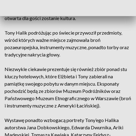
Okręgowe w Toruniu przygotowało wyjątkową wystawę „Tu
byłem”. Muzeum zaprasza do jej obejrzenia, gdy tylko
otwarta dla gości zostanie kultura.
Tony Halik podróżując po świecie przywoził przedmioty,
wśród których ważne miejsce zajmowała broń
pozaeuropejska, instrumenty muzyczne, ponadto torby oraz
tradycyjne nakrycia głowy.
Niezwykle ciekawie prezentuje się również zbiór ponad stu
kluczy hotelowych, które Elżbieta i Tony zabierali na
pamiątkę swojego pobytu w danym miejscu. Eksponaty
pochodzić będą ze zbiorów Muzeum Podróżników oraz
Państwowego Muzeum Etnograficznego w Warszawie (broń
i instrumenty muzyczne z Ameryki Łacińskiej).
Wystawę ponadto wzbogacą portrety Tony’ego Halika
autorstwa Jana Dobkowskiego, Edwarda Dwurnika, Ariki
Madeyskiej, Tomasza Kawiaka, Katarzyny Fejdysz-