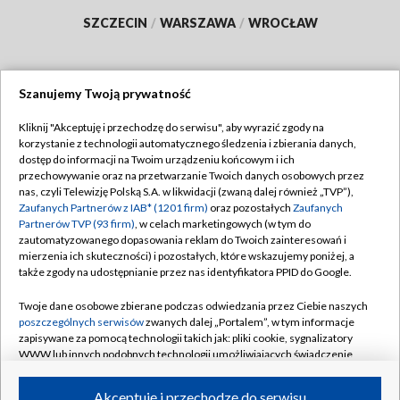
SZCZECIN
/
WARSZAWA
/
WROCŁAW
Szanujemy Twoją prywatność
Dołącz do nas:
Kliknij "Akceptuję i przechodzę do serwisu", aby wyrazić zgody na
korzystanie z technologii automatycznego śledzenia i zbierania danych,
TVP
dostęp do informacji na Twoim urządzeniu końcowym i ich
Abonament TVP
przechowywanie oraz na przetwarzanie Twoich danych osobowych przez
Regulamin TVP
nas, czyli Telewizję Polską S.A. w likwidacji (zwaną dalej również „TVP”),
Emisja w TVP
Polityka prywatności
Zaufanych Partnerów z IAB* (1201 firm)
oraz pozostałych
Zaufanych
Partnerów TVP (93 firm)
, w celach marketingowych (w tym do
Centrum informacji TVP
Moje zgody
zautomatyzowanego dopasowania reklam do Twoich zainteresowań i
mierzenia ich skuteczności) i pozostałych, które wskazujemy poniżej, a
Naziemna Telewizja Cyfrowa
Pomoc
także zgody na udostępnianie przez nas identyfikatora PPID do Google.
Sklep TVP
Biuro reklamy
Twoje dane osobowe zbierane podczas odwiedzania przez Ciebie naszych
Rada Programowa
Kontakt
poszczególnych serwisów
zwanych dalej „Portalem”, w tym informacje
zapisywane za pomocą technologii takich jak: pliki cookie, sygnalizatory
System NOS
WWW lub innych podobnych technologii umożliwiających świadczenie
dopasowanych i bezpiecznych usług, personalizację treści oraz reklam,
Informacje o nadawcy
Kanały
udostępnianie funkcji mediów społecznościowych oraz analizowanie
Akceptuję i przechodzę do serwisu