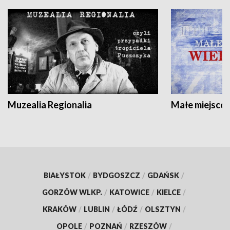
Muzealia Regionalia
Małe miejscow
BIAŁYSTOK
/
BYDGOSZCZ
/
GDAŃSK
/
GORZÓW WLKP.
/
KATOWICE
/
KIELCE
/
KRAKÓW
/
LUBLIN
/
ŁÓDŹ
/
OLSZTYN
/
OPOLE
/
POZNAŃ
/
RZESZÓW
/