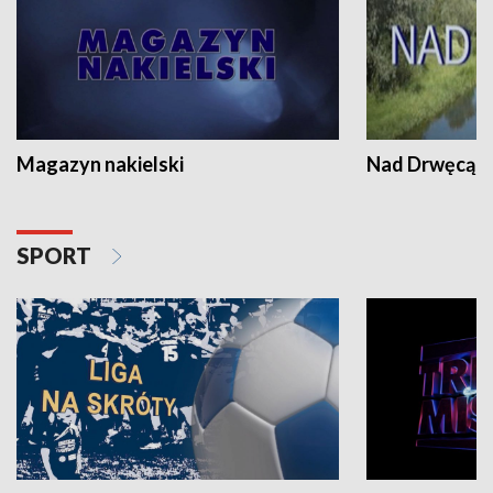
Magazyn nakielski
Nad Drwęcą
SPORT