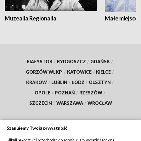
Muzealia Regionalia
Małe miejscow
BIAŁYSTOK
/
BYDGOSZCZ
/
GDAŃSK
/
GORZÓW WLKP.
/
KATOWICE
/
KIELCE
/
KRAKÓW
/
LUBLIN
/
ŁÓDŹ
/
OLSZTYN
/
OPOLE
/
POZNAŃ
/
RZESZÓW
/
SZCZECIN
/
WARSZAWA
/
WROCŁAW
Szanujemy Twoją prywatność
Dołącz do nas:
Kliknij "Akceptuję i przechodzę do serwisu", aby wyrazić zgody na