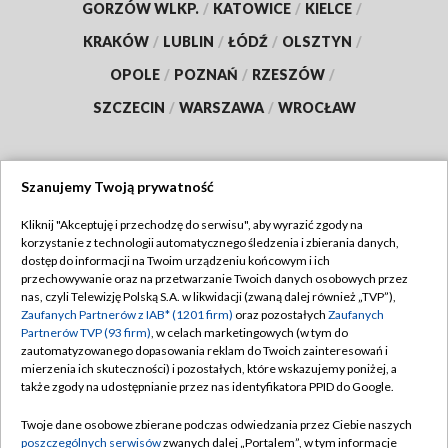
GORZÓW WLKP.
/
KATOWICE
/
KIELCE
/
KRAKÓW
/
LUBLIN
/
ŁÓDŹ
/
OLSZTYN
/
OPOLE
/
POZNAŃ
/
RZESZÓW
/
SZCZECIN
/
WARSZAWA
/
WROCŁAW
Szanujemy Twoją prywatność
Dołącz do nas:
Kliknij "Akceptuję i przechodzę do serwisu", aby wyrazić zgody na
korzystanie z technologii automatycznego śledzenia i zbierania danych,
TVP
dostęp do informacji na Twoim urządzeniu końcowym i ich
Abonament TVP
przechowywanie oraz na przetwarzanie Twoich danych osobowych przez
Regulamin TVP
nas, czyli Telewizję Polską S.A. w likwidacji (zwaną dalej również „TVP”),
Emisja w TVP
Polityka prywatności
Zaufanych Partnerów z IAB* (1201 firm)
oraz pozostałych
Zaufanych
Partnerów TVP (93 firm)
, w celach marketingowych (w tym do
Centrum informacji TVP
Moje zgody
zautomatyzowanego dopasowania reklam do Twoich zainteresowań i
mierzenia ich skuteczności) i pozostałych, które wskazujemy poniżej, a
Naziemna Telewizja Cyfrowa
Pomoc
także zgody na udostępnianie przez nas identyfikatora PPID do Google.
Sklep TVP
Biuro reklamy
Twoje dane osobowe zbierane podczas odwiedzania przez Ciebie naszych
Rada Programowa
Kontakt
poszczególnych serwisów
zwanych dalej „Portalem”, w tym informacje