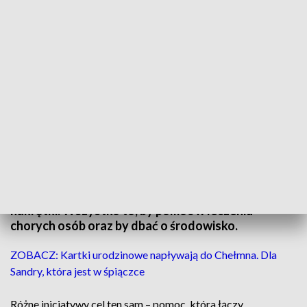
Zebrane nakrętki mają zostać sprzedane
W każdej gminie w powiecie świeckim mieszkańcy
mogą wrzucać do czerwonych serc plastikowe
nakrętki. Wszystko to, by pomóc w leczeniu
chorych osób oraz by dbać o środowisko.
ZOBACZ: Kartki urodzinowe napływają do Chełmna. Dla
Sandry, która jest w śpiączce
Różne inicjatywy cel ten sam – pomoc, która łączy