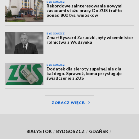
BYDGOSZCZ
Rekordowe zainteresowanie nowymi
zasadami stażu pracy. Do ZUS trafiło
ponad 800 tys. wniosków
BYDGOSZCZ
Zmarł Ryszard Zarudzki, były wiceminister
rolnictwa z Wudzynka
BYDGOSZCZ
Dodatek dla sieroty zupełnej nie dla
każdego. Sprawdź, komu przysługuje
świadczenie z ZUS
ZOBACZ WIĘCEJ
BIAŁYSTOK
/
BYDGOSZCZ
/
GDAŃSK
/