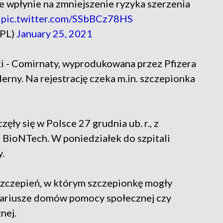
ie wpłynie na zmniejszenie ryzyka szerzenia
pic.twitter.com/SSbBCz78HS
_PL)
January 25, 2021
i - Comirnaty, wyprodukowana przez Pfizera
ny. Na rejestrację czeka m.in. szczepionka
ły się w Polsce 27 grudnia ub. r., z
 BioNTech. W poniedziałek do szpitali
.
szczepień, w którym szczepionkę mogły
onariusze domów pomocy społecznej czy
nej.