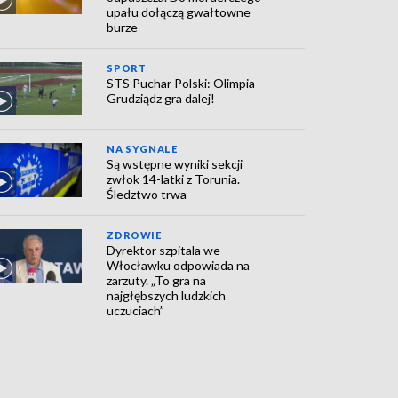
upału dołączą gwałtowne
burze
SPORT
STS Puchar Polski: Olimpia
Grudziądz gra dalej!
NA SYGNALE
Są wstępne wyniki sekcji
zwłok 14-latki z Torunia.
Śledztwo trwa
ZDROWIE
Dyrektor szpitala we
Włocławku odpowiada na
zarzuty. „To gra na
najgłębszych ludzkich
uczuciach”