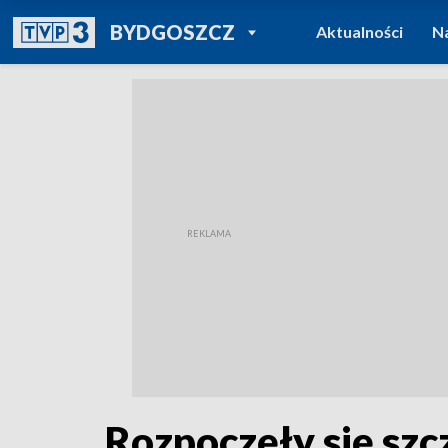
POWRÓT DO
BYDGOSZCZ
Aktualności
N
TVP REGIONY
Rozpoczęły się sz