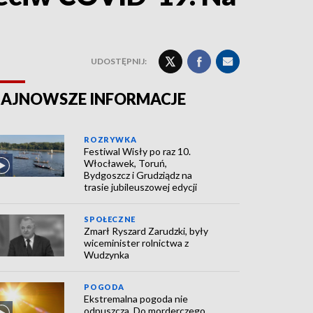
UDOSTĘPNIJ:
AJNOWSZE INFORMACJE
ROZRYWKA
Festiwal Wisły po raz 10.
Włocławek, Toruń,
Bydgoszcz i Grudziądz na
trasie jubileuszowej edycji
SPOŁECZNE
Zmarł Ryszard Zarudzki, były
wiceminister rolnictwa z
Wudzynka
POGODA
Ekstremalna pogoda nie
odpuszcza. Do morderczego