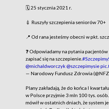
🗓️ 25 stycznia 2021 r.
💉 Ruszyły szczepienia seniorów 70+
📍 Od rana jesteśmy obecni w pkt. szc
❓ Odpowiadamy na pytania pacjentów 
zapisać się na szczepienie.
#Szczepimy
@michaldworczyk
@szczepimysie
pic
— Narodowy Fundusz Zdrowia (@NFZ
Plany zakładają, że do końca I kwarta
w Polsce przyjmie 3 mln 100 tys. osó
mówił w ostatnich dniach, że system j