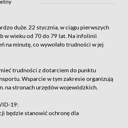
retny
rdzo duże. 22 stycznia, w ciągu pierwszych
b w wieku od 70 do 79 lat. Na infolinii
 na minutę, co wywołało trudności w jej
ą mieć trudności z dotarciem do punktu
nsportu. Wsparcie w tym zakresie organizują
in. na stronach urzędów wojewódzkich.
VID-19:
ji będzie stanowić ochronę dla