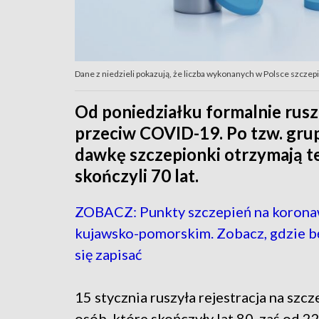
Dane z niedzieli pokazują, że liczba wykonanych w Polsce szczep
Od poniedziałku formalnie rusz
przeciw COVID-19. Po tzw. grupi
dawkę szczepionki otrzymają ter
skończyli 70 lat.
ZOBACZ: Punkty szczepień na korona
kujawsko-pomorskim. Zobacz, gdzie 
się zapisać
15 stycznia ruszyła rejestracja na szcz
osób, które skończyły lat 80, zaś od 22