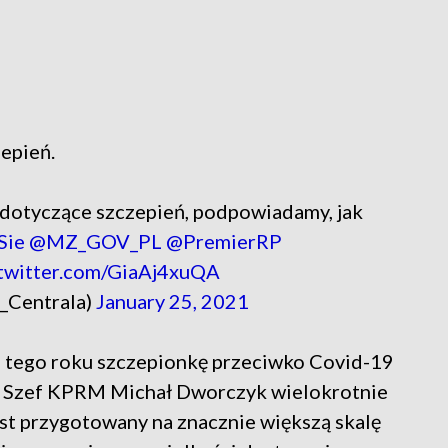
zepień.
dotyczące szczepień, podpowiadamy, jak
Sie
@MZ_GOV_PL
@PremierRP
.twitter.com/GiaAj4xuQA
_Centrala)
January 25, 2021
łu tego roku szczepionkę przeciwko Covid-19
b. Szef KPRM Michał Dworczyk wielokrotnie
est przygotowany na znacznie większą skalę