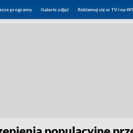
asze programy
Galerie zdjęć
Reklamuj się w TV i na
czepienia populacyjne pr