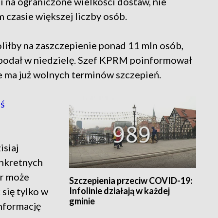
gi na ograniczone wielkości dostaw, nie
 czasie większej liczby osób.
liłby na zaszczepienie ponad 11 mln osób,
 podał w niedzielę. Szef KPRM poinformował
ie ma już wolnych terminów szczepień.
ś
isiaj
onkretnych
or może
Szczepienia przeciw COVID-19:
Infolinie działają w każdej
się tylko w
gminie
informację