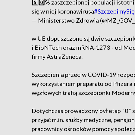
5️⃣0️⃣% zaszczepionej populacji istotn
się w niej koronawirusa
#SzczepimySię
— Ministerstwo Zdrowia (@MZ_GOV
w UE dopuszczone są dwie szczepionk
i BioNTech oraz mRNA-1273 - od Moder
firmy AstraZeneca.
Szczepienia przeciw COVID-19 rozpoczę
wykorzystaniem preparatu od Pfizera i
węzłowych trafią szczepionki Moderny
Dotychczas prowadzony był etap "0" 
przyjąć m.in. służby medyczne, pensj
pracownicy ośrodków pomocy społecz