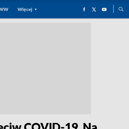
 WWW
Więcej
zeciw COVID-19. Na