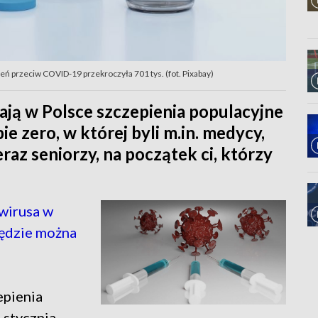
ień przeciw COVID-19 przekroczyła 701 tys. (fot. Pixabay)
ają w Polsce szczepienia populacyjne
e zero, w której byli m.in. medycy,
az seniorzy, na początek ci, którzy
wirusa w
będzie można
epienia
 stycznia