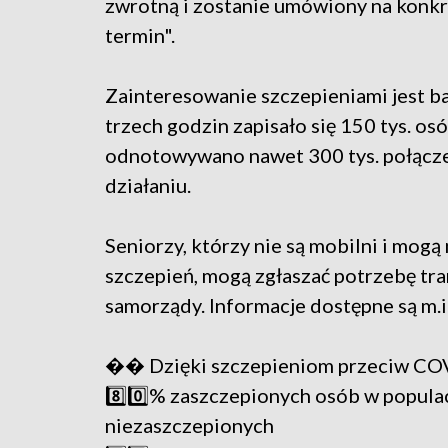
zwrotną i zostanie umówiony na konk
termin".
Zainteresowanie szczepieniami jest ba
trzech godzin zapisało się 150 tys. osó
odnotowywano nawet 300 tys. połączeń
działaniu.
Seniorzy, którzy nie są mobilni i mog
szczepień, mogą zgłaszać potrzebę tra
samorządy. Informacje dostępne są m.
�� Dzięki szczepieniom przeciw CO
8️⃣0️⃣% zaszczepionych osób w populac
niezaszczepionych