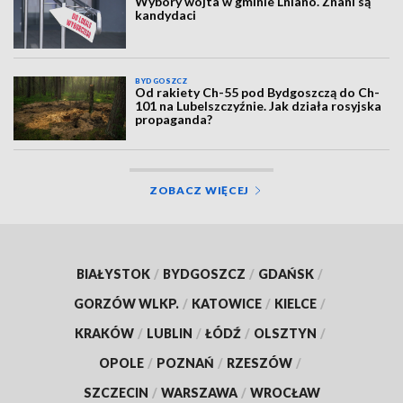
Wybory wójta w gminie Lniano. Znani są
kandydaci
BYDGOSZCZ
Od rakiety Ch-55 pod Bydgoszczą do Ch-
101 na Lubelszczyźnie. Jak działa rosyjska
propaganda?
ZOBACZ WIĘCEJ
BIAŁYSTOK
/
BYDGOSZCZ
/
GDAŃSK
/
GORZÓW WLKP.
/
KATOWICE
/
KIELCE
/
KRAKÓW
/
LUBLIN
/
ŁÓDŹ
/
OLSZTYN
/
OPOLE
/
POZNAŃ
/
RZESZÓW
/
SZCZECIN
/
WARSZAWA
/
WROCŁAW