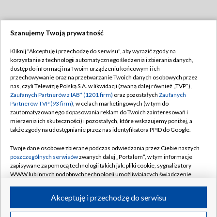
Szanujemy Twoją prywatność
Dołącz do nas:
Kliknij "Akceptuję i przechodzę do serwisu", aby wyrazić zgody na
korzystanie z technologii automatycznego śledzenia i zbierania danych,
TVP
dostęp do informacji na Twoim urządzeniu końcowym i ich
Abonament TVP
przechowywanie oraz na przetwarzanie Twoich danych osobowych przez
Regulamin TVP
nas, czyli Telewizję Polską S.A. w likwidacji (zwaną dalej również „TVP”),
Emisja w TVP
Polityka prywatności
Zaufanych Partnerów z IAB* (1201 firm)
oraz pozostałych
Zaufanych
Partnerów TVP (93 firm)
, w celach marketingowych (w tym do
Centrum informacji TVP
Moje zgody
zautomatyzowanego dopasowania reklam do Twoich zainteresowań i
mierzenia ich skuteczności) i pozostałych, które wskazujemy poniżej, a
Naziemna Telewizja Cyfrowa
Pomoc
także zgody na udostępnianie przez nas identyfikatora PPID do Google.
Sklep TVP
Biuro reklamy
Twoje dane osobowe zbierane podczas odwiedzania przez Ciebie naszych
Rada Programowa
Kontakt
poszczególnych serwisów
zwanych dalej „Portalem”, w tym informacje
zapisywane za pomocą technologii takich jak: pliki cookie, sygnalizatory
System NOS
WWW lub innych podobnych technologii umożliwiających świadczenie
dopasowanych i bezpiecznych usług, personalizację treści oraz reklam,
Informacje o nadawcy
Kanały
udostępnianie funkcji mediów społecznościowych oraz analizowanie
Akceptuję i przechodzę do serwisu
ruchu w Internecie.
Program dla prasy
©2026 Telewizja Polska S.A. w likwidacji