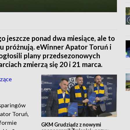
o jeszcze ponad dwa miesiące, ale to
nu próżnują. eWinner Apator Toruń i
ogłosili plany przedsezonowych
ciach zmierzą się 20 i 21 marca.
czące
sparingów
ator Toruń,
 formie
GKM Grudziądz z nowymi