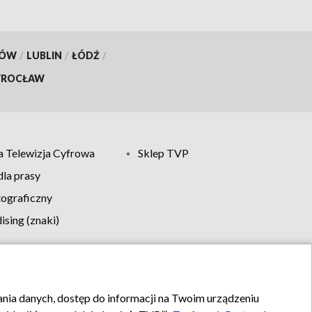
KÓW
/
LUBLIN
/
ŁÓDŹ
/
ROCŁAW
 Telewizja Cyfrowa
Sklep TVP
la prasy
tograficzny
sing (znaki)
klamy
Kontakt
rania danych, dostęp do informacji na Twoim urządzeniu