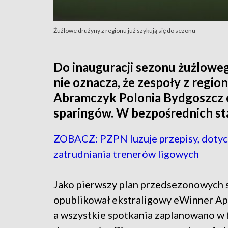
Żużlowe drużyny z regionu już szykują się do sezonu
Do inauguracji sezonu żużloweg
nie oznacza, że zespoły z regio
Abramczyk Polonia Bydgoszcz 
sparingów. W bezpośrednich star
ZOBACZ: PZPN luzuje przepisy, doty
zatrudniania trenerów ligowych
Jako pierwszy plan przedsezonowych 
opublikował ekstraligowy eWinner Ap
a wszystkie spotkania zaplanowano w