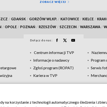
ZOBACZ WIĘCEJ
SZCZ
/
GDAŃSK
/
GORZÓW WLKP.
/
KATOWICE
/
KIELCE
/
KRA
N
/
OPOLE
/
POZNAŃ
/
RZESZÓW
/
SZCZECIN
/
WARSZAWA
/
W
Dołącz do nas:
Centrum informacji TVP
Naziemna
Informacje o nadawcy
Program d
zetargowe
Zgłoś program (ROPAT)
Serwis fo
wizyjna
Kariera w TVP
Merchandi
Polityka prywatności
Moje zgody
Pomoc
Biuro re
ody na korzystanie z technologii automatycznego śledzenia i zbie