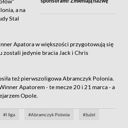
sponsorami! Zmieniają nazwę
ołów”
onia, a na
udy Stal
ner Apatora w większości przygotowują się
zostali jedynie bracia Jack i Chris
siła też pierwszoligowa Abramczyk Polonia.
Winner Apatorem - te mecze 20 i 21 marca - a
ejarzem Opole.
#I liga
#Abramczyk Polonia
#żużel