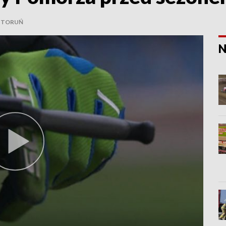
 TORUŃ
N