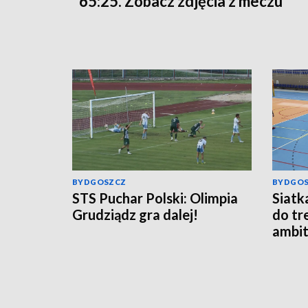
65:25. Zobacz zdjęcia z meczu
BYDGOSZCZ
BYDGO
STS Puchar Polski: Olimpia
Siatk
Grudziądz gra dalej!
do tr
ambit
Tauro