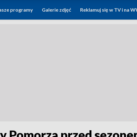
asze programy
Galerie zdjęć
Reklamuj się w TV i na
y Pomorza przed sezonem.