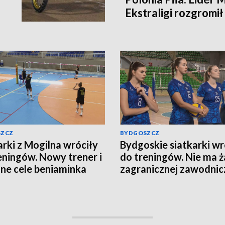
Ekstraligi rozgromi
[relacja bieg po bieg
SZCZ
BYDGOSZCZ
arki z Mogilna wróciły
Bydgoskie siatkarki wr
eningów. Nowy trener i
do treningów. Nie ma ż
ne cele beniaminka
zagranicznej zawodnic
n Ligi