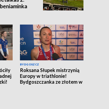
ł beniaminka
u]
BYDGOSZCZ
óciły
Roksana Słupek mistrzynią
adnej
Europy w triathlonie!
zki!
Bydgoszczanka ze złotem w
sprincie