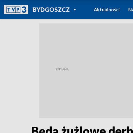
POWRÓT DO
BYDGOSZCZ
Aktualności
N
TVP REGIONY
Będą żużlowe derb