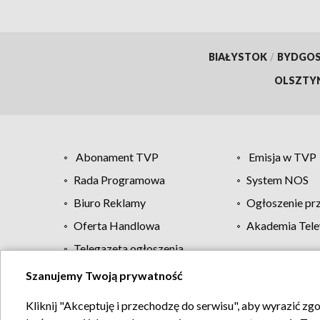
BIAŁYSTOK
/
BYDGO
OLSZTY
Abonament TVP
Emisja w TVP
Rada Programowa
System NOS
Biuro Reklamy
Ogłoszenie pr
Oferta Handlowa
Akademia Tele
Telegazeta ogłoszenia
Szanujemy Twoją prywatność
Regulamin TVP
Kliknij "Akceptuję i przechodzę do serwisu", aby wyrazić zg