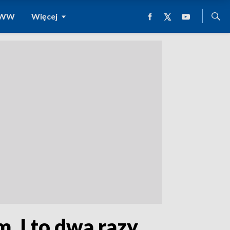
 WWW
Więcej
 I to dwa razy