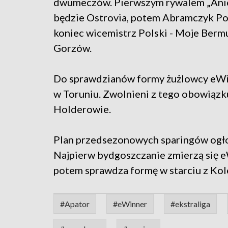
dwumeczów. Pierwszym rywalem „Ani
będzie Ostrovia, potem Abramczyk Pol
koniec wicemistrz Polski - Moje Berm
Gorzów.
Do sprawdzianów formy żużlowcy eWin
w Toruniu. Zwolnieni z tego obowiązku 
Holderowie.
Plan przedsezonowych sparingów ogło
Najpierw bydgoszczanie zmierzą się e
potem sprawdza formę w starciu z Kol
#Apator
#eWinner
#ekstraliga