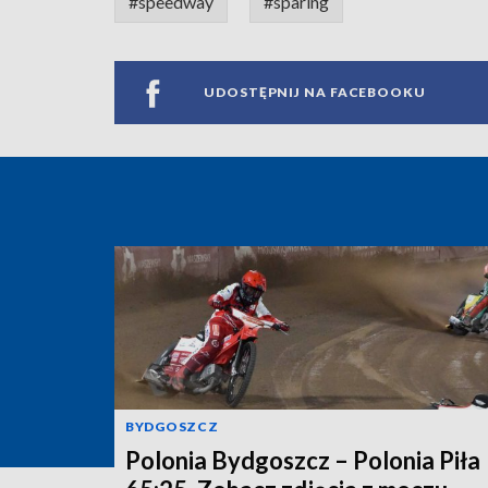
#speedway
#sparing
UDOSTĘPNIJ NA FACEBOOKU
BYDGOSZCZ
Polonia Bydgoszcz – Polonia Piła