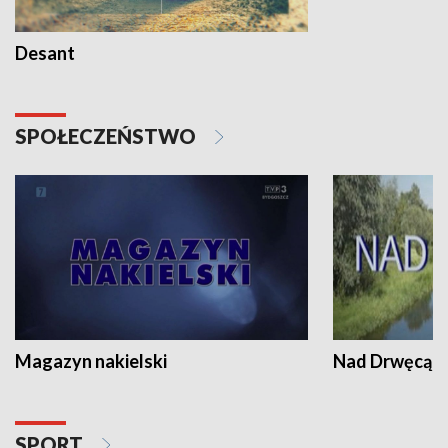
Desant
SPOŁECZEŃSTWO
Magazyn nakielski
Nad Drwęcą
SPORT