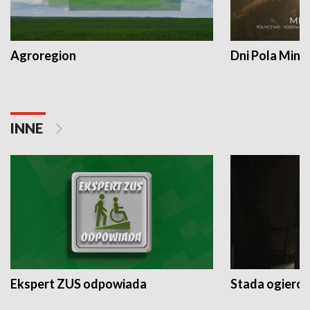
Agroregion
Dni Pola Min
INNE
Ekspert ZUS odpowiada
Stada ogieró