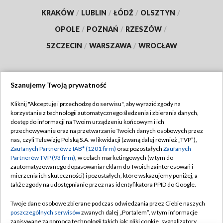
KRAKÓW
/
LUBLIN
/
ŁÓDŹ
/
OLSZTYN
/
OPOLE
/
POZNAŃ
/
RZESZÓW
/
SZCZECIN
/
WARSZAWA
/
WROCŁAW
Szanujemy Twoją prywatność
Dołącz do nas:
Kliknij "Akceptuję i przechodzę do serwisu", aby wyrazić zgody na
korzystanie z technologii automatycznego śledzenia i zbierania danych,
TVP
dostęp do informacji na Twoim urządzeniu końcowym i ich
Abonament TVP
przechowywanie oraz na przetwarzanie Twoich danych osobowych przez
Regulamin TVP
nas, czyli Telewizję Polską S.A. w likwidacji (zwaną dalej również „TVP”),
Emisja w TVP
Polityka prywatności
Zaufanych Partnerów z IAB* (1201 firm)
oraz pozostałych
Zaufanych
Partnerów TVP (93 firm)
, w celach marketingowych (w tym do
Centrum informacji TVP
Moje zgody
zautomatyzowanego dopasowania reklam do Twoich zainteresowań i
mierzenia ich skuteczności) i pozostałych, które wskazujemy poniżej, a
Naziemna Telewizja Cyfrowa
Pomoc
także zgody na udostępnianie przez nas identyfikatora PPID do Google.
Sklep TVP
Biuro reklamy
Twoje dane osobowe zbierane podczas odwiedzania przez Ciebie naszych
Rada Programowa
Kontakt
poszczególnych serwisów
zwanych dalej „Portalem”, w tym informacje
zapisywane za pomocą technologii takich jak: pliki cookie, sygnalizatory