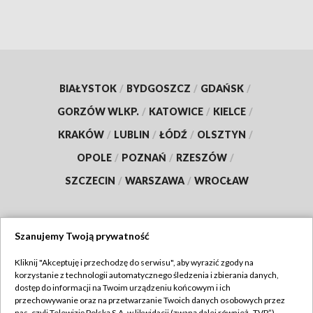
BIAŁYSTOK
/
BYDGOSZCZ
/
GDAŃSK
/
GORZÓW WLKP.
/
KATOWICE
/
KIELCE
/
KRAKÓW
/
LUBLIN
/
ŁÓDŹ
/
OLSZTYN
/
OPOLE
/
POZNAŃ
/
RZESZÓW
/
SZCZECIN
/
WARSZAWA
/
WROCŁAW
Szanujemy Twoją prywatność
Dołącz do nas:
Kliknij "Akceptuję i przechodzę do serwisu", aby wyrazić zgody na
korzystanie z technologii automatycznego śledzenia i zbierania danych,
TVP
dostęp do informacji na Twoim urządzeniu końcowym i ich
Abonament TVP
przechowywanie oraz na przetwarzanie Twoich danych osobowych przez
Regulamin TVP
nas, czyli Telewizję Polską S.A. w likwidacji (zwaną dalej również „TVP”),