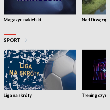
Magazyn nakielski
Nad Drwęcą
SPORT
Liga na skróty
Trening czyni 