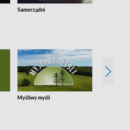
Samorządni
Wspólna sp
Myśliwy myśli
Spotkania z 