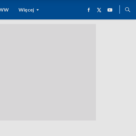
 WWW
Więcej