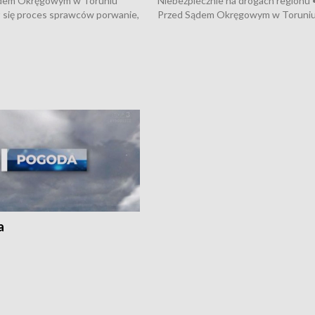
dem Okręgowym w Toruniu
Niebezpiecznie na drogach regionu 
 się proces sprawców porwanie,
Przed Sądem Okręgowym w Toruni
 tortur pod Grudziądzem • 3 mln
rozpoczął się proces sprawców por
 mogą wynosić straty po pożarze
pobicie i tortur pod Grudziądzem • 
Kossaka w Bydgoszczy •
o oszczędzanie wody • Ważne dla
cznie na drogach regionu •
rolników badania w Stacji Doświadcz
ąg sporu o pranie na bydgoskich
Oceny Odmian w Chrząstowie
kach
a