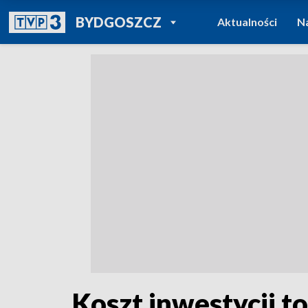
POWRÓT DO
BYDGOSZCZ
Aktualności
N
TVP REGIONY
Koszt inwestycji t