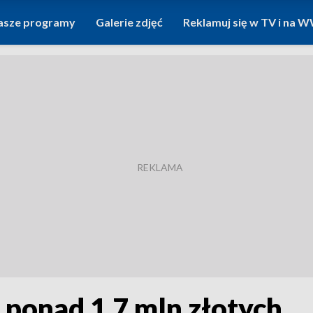
asze programy
Galerie zdjęć
Reklamuj się w TV i na
o ponad 1,7 mln złotych