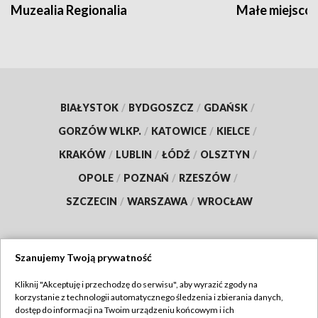
Muzealia Regionalia
Małe miejscow
BIAŁYSTOK
/
BYDGOSZCZ
/
GDAŃSK
/
GORZÓW WLKP.
/
KATOWICE
/
KIELCE
/
KRAKÓW
/
LUBLIN
/
ŁÓDŹ
/
OLSZTYN
/
OPOLE
/
POZNAŃ
/
RZESZÓW
/
SZCZECIN
/
WARSZAWA
/
WROCŁAW
Szanujemy Twoją prywatność
Dołącz do nas:
Kliknij "Akceptuję i przechodzę do serwisu", aby wyrazić zgody na
korzystanie z technologii automatycznego śledzenia i zbierania danych,
TVP
dostęp do informacji na Twoim urządzeniu końcowym i ich