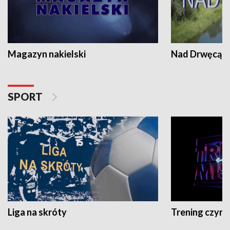
Magazyn nakielski
Nad Drwęcą
SPORT
Liga na skróty
Trening czyni 