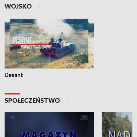
WOJSKO
Desant
SPOŁECZEŃSTWO