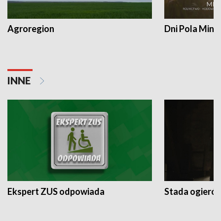
Agroregion
Dni Pola Min
INNE
Ekspert ZUS odpowiada
Stada ogieró