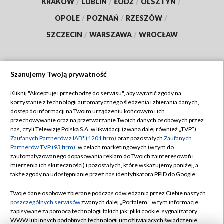
KRAKÓW
/
LUBLIN
/
ŁÓDŹ
/
OLSZTYN
/
OPOLE
/
POZNAŃ
/
RZESZÓW
/
SZCZECIN
/
WARSZAWA
/
WROCŁAW
Szanujemy Twoją prywatność
Dołącz do nas:
Kliknij "Akceptuję i przechodzę do serwisu", aby wyrazić zgody na
korzystanie z technologii automatycznego śledzenia i zbierania danych,
TVP
dostęp do informacji na Twoim urządzeniu końcowym i ich
Abonament TVP
przechowywanie oraz na przetwarzanie Twoich danych osobowych przez
Regulamin TVP
nas, czyli Telewizję Polską S.A. w likwidacji (zwaną dalej również „TVP”),
Emisja w TVP
Polityka prywatności
Zaufanych Partnerów z IAB* (1201 firm)
oraz pozostałych
Zaufanych
Partnerów TVP (93 firm)
, w celach marketingowych (w tym do
Centrum informacji TVP
Moje zgody
zautomatyzowanego dopasowania reklam do Twoich zainteresowań i
mierzenia ich skuteczności) i pozostałych, które wskazujemy poniżej, a
Naziemna Telewizja Cyfrowa
Pomoc
także zgody na udostępnianie przez nas identyfikatora PPID do Google.
Sklep TVP
Biuro reklamy
Twoje dane osobowe zbierane podczas odwiedzania przez Ciebie naszych
Rada Programowa
Kontakt
poszczególnych serwisów
zwanych dalej „Portalem”, w tym informacje
zapisywane za pomocą technologii takich jak: pliki cookie, sygnalizatory
System NOS
WWW lub innych podobnych technologii umożliwiających świadczenie