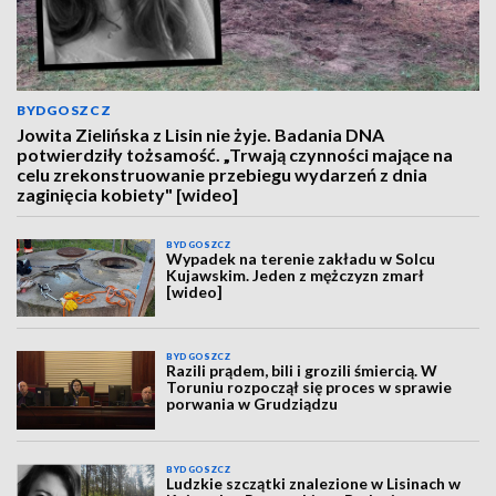
BYDGOSZCZ
Jowita Zielińska z Lisin nie żyje. Badania DNA
potwierdziły tożsamość. „Trwają czynności mające na
celu zrekonstruowanie przebiegu wydarzeń z dnia
zaginięcia kobiety" [wideo]
BYDGOSZCZ
Wypadek na terenie zakładu w Solcu
Kujawskim. Jeden z mężczyzn zmarł
[wideo]
BYDGOSZCZ
Razili prądem, bili i grozili śmiercią. W
Toruniu rozpoczął się proces w sprawie
porwania w Grudziądzu
BYDGOSZCZ
Ludzkie szczątki znalezione w Lisinach w