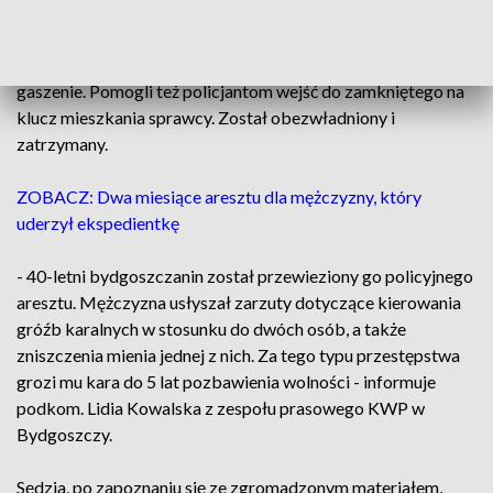
ogień.
W międzyczasie dojechali strażacy, którzy dokończyli
gaszenie. Pomogli też policjantom wejść do zamkniętego na
klucz mieszkania sprawcy. Został obezwładniony i
zatrzymany.
ZOBACZ: Dwa miesiące aresztu dla mężczyzny, który
uderzył ekspedientkę
- 40-letni bydgoszczanin został przewieziony go policyjnego
aresztu. Mężczyzna usłyszał zarzuty dotyczące kierowania
gróźb karalnych w stosunku do dwóch osób, a także
zniszczenia mienia jednej z nich. Za tego typu przestępstwa
grozi mu kara do 5 lat pozbawienia wolności - informuje
podkom. Lidia Kowalska z zespołu prasowego KWP w
Bydgoszczy.
Sędzia, po zapoznaniu się ze zgromadzonym materiałem,