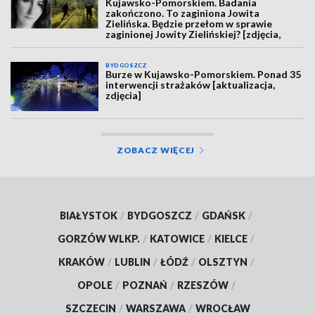
Kujawsko-Pomorskiem. Badania
zakończono. To zaginiona Jowita
Zielińska. Będzie przełom w sprawie
zaginionej Jowity Zielińskiej? [zdjęcia,
wideo, aktualizacja]
BYDGOSZCZ
Burze w Kujawsko-Pomorskiem. Ponad 35
interwencji strażaków [aktualizacja,
zdjęcia]
ZOBACZ WIĘCEJ
BIAŁYSTOK
/
BYDGOSZCZ
/
GDAŃSK
/
GORZÓW WLKP.
/
KATOWICE
/
KIELCE
/
KRAKÓW
/
LUBLIN
/
ŁÓDŹ
/
OLSZTYN
/
OPOLE
/
POZNAŃ
/
RZESZÓW
/
SZCZECIN
/
WARSZAWA
/
WROCŁAW