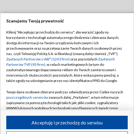
Szanujemy Twoją prywatność
Dołącz do nas:
Kliknij "Akceptuję i przechodzę do serwisu", aby wyrazić zgody na
korzystanie z technologii automatycznego śledzenia i zbierania danych,
TVP
dostęp do informacji na Twoim urządzeniu końcowym i ich
Abonament TVP
przechowywanie oraz na przetwarzanie Twoich danych osobowych przez
Regulamin TVP
nas, czyli Telewizję Polską S.A. w likwidacji (zwaną dalej również „TVP”),
Emisja w TVP
Zaufanych Partnerów z IAB* (1201 firm)
oraz pozostałych
Zaufanych
Polityka prywatności
Partnerów TVP (93 firm)
, w celach marketingowych (w tym do
Centrum informacji TVP
Moje zgody
zautomatyzowanego dopasowania reklam do Twoich zainteresowań i
mierzenia ich skuteczności) i pozostałych, które wskazujemy poniżej, a
Naziemna Telewizja Cyfrowa
Pomoc
także zgody na udostępnianie przez nas identyfikatora PPID do Google.
Sklep TVP
Biuro reklamy
Twoje dane osobowe zbierane podczas odwiedzania przez Ciebie naszych
Rada Programowa
poszczególnych serwisów
zwanych dalej „Portalem”, w tym informacje
Kontakt
zapisywane za pomocą technologii takich jak: pliki cookie, sygnalizatory
System NOS
WWW lub innych podobnych technologii umożliwiających świadczenie
dopasowanych i bezpiecznych usług, personalizację treści oraz reklam,
Informacje o nadawcy
Kanały
udostępnianie funkcji mediów społecznościowych oraz analizowanie
Akceptuję i przechodzę do serwisu
ruchu w Internecie.
Program dla prasy
©2026 Telewizja Polska S.A. w likwidacji