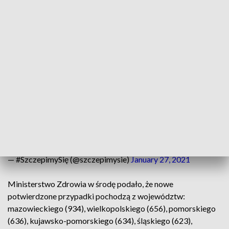
MZ). Łączna liczba śmierci w woj. kujawsko-pomorskim
spowodowanych zakażeniem COVID-19 od początku
epidemii wynosi 1 739.
ℹ️Mamy 905 457 wykonanych szczepień
(Dane aktualne na 27.01.2021 r. - 10:30)
Zaktualizowany raport dotyczący liczby szczepień znajduje
się już pod adresem
⤵️
https://t.co/5vH2ASJ0Ce
#szczepimysię
pic.twitter.com/T7LxZgliMP
— #SzczepimySię (@szczepimysie)
January 27, 2021
Ministerstwo Zdrowia w środę podało, że nowe
potwierdzone przypadki pochodzą z województw:
mazowieckiego (934), wielkopolskiego (656), pomorskiego
(636), kujawsko-pomorskiego (634), śląskiego (623),