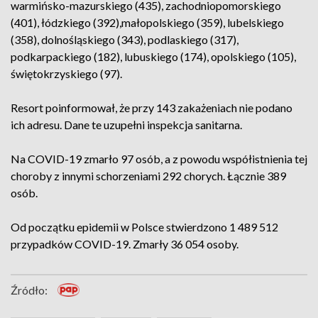
warmińsko-mazurskiego (435), zachodniopomorskiego
(401), łódzkiego (392),małopolskiego (359), lubelskiego
(358), dolnośląskiego (343), podlaskiego (317),
podkarpackiego (182), lubuskiego (174), opolskiego (105),
świętokrzyskiego (97).
Resort poinformował, że przy 143 zakażeniach nie podano
ich adresu. Dane te uzupełni inspekcja sanitarna.
Na COVID-19 zmarło 97 osób, a z powodu współistnienia tej
choroby z innymi schorzeniami 292 chorych. Łącznie 389
osób.
Od początku epidemii w Polsce stwierdzono 1 489 512
przypadków COVID-19. Zmarły 36 054 osoby.
Źródło: