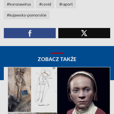
#koronawirus
#covid
#raport
#kujawsko-pomorskie
ZOBACZ TAKŻE