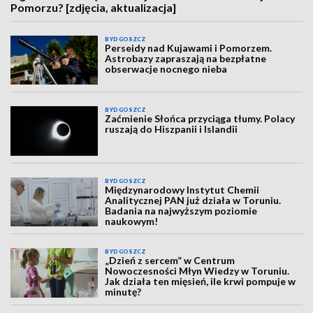
Pomorzu? [zdjęcia, aktualizacja]
BYDGOSZCZ
Perseidy nad Kujawami i Pomorzem.
Astrobazy zapraszają na bezpłatne
obserwacje nocnego nieba
BYDGOSZCZ
Zaćmienie Słońca przyciąga tłumy. Polacy
ruszają do Hiszpanii i Islandii
BYDGOSZCZ
Międzynarodowy Instytut Chemii
Analitycznej PAN już działa w Toruniu.
Badania na najwyższym poziomie
naukowym!
BYDGOSZCZ
„Dzień z sercem” w Centrum
Nowoczesności Młyn Wiedzy w Toruniu.
Jak działa ten mięsień, ile krwi pompuje w
minutę?