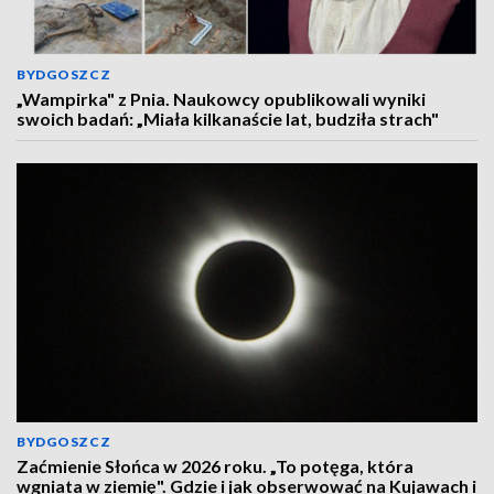
BYDGOSZCZ
„Wampirka" z Pnia. Naukowcy opublikowali wyniki
swoich badań: „Miała kilkanaście lat, budziła strach"
BYDGOSZCZ
Zaćmienie Słońca w 2026 roku. „To potęga, która
wgniata w ziemię". Gdzie i jak obserwować na Kujawach i