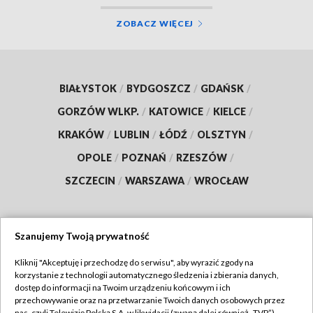
ZOBACZ WIĘCEJ
BIAŁYSTOK
/
BYDGOSZCZ
/
GDAŃSK
/
GORZÓW WLKP.
/
KATOWICE
/
KIELCE
/
KRAKÓW
/
LUBLIN
/
ŁÓDŹ
/
OLSZTYN
/
OPOLE
/
POZNAŃ
/
RZESZÓW
/
SZCZECIN
/
WARSZAWA
/
WROCŁAW
Szanujemy Twoją prywatność
Dołącz do nas:
Kliknij "Akceptuję i przechodzę do serwisu", aby wyrazić zgody na
korzystanie z technologii automatycznego śledzenia i zbierania danych,
TVP
dostęp do informacji na Twoim urządzeniu końcowym i ich
Abonament TVP
przechowywanie oraz na przetwarzanie Twoich danych osobowych przez
Regulamin TVP
nas, czyli Telewizję Polską S.A. w likwidacji (zwaną dalej również „TVP”),