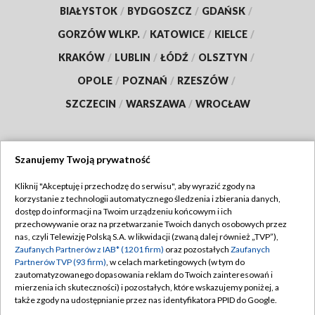
BIAŁYSTOK
/
BYDGOSZCZ
/
GDAŃSK
/
GORZÓW WLKP.
/
KATOWICE
/
KIELCE
/
KRAKÓW
/
LUBLIN
/
ŁÓDŹ
/
OLSZTYN
/
OPOLE
/
POZNAŃ
/
RZESZÓW
/
SZCZECIN
/
WARSZAWA
/
WROCŁAW
Szanujemy Twoją prywatność
Dołącz do nas:
Kliknij "Akceptuję i przechodzę do serwisu", aby wyrazić zgody na
korzystanie z technologii automatycznego śledzenia i zbierania danych,
TVP
dostęp do informacji na Twoim urządzeniu końcowym i ich
Abonament TVP
przechowywanie oraz na przetwarzanie Twoich danych osobowych przez
Regulamin TVP
nas, czyli Telewizję Polską S.A. w likwidacji (zwaną dalej również „TVP”),
Emisja w TVP
Polityka prywatności
Zaufanych Partnerów z IAB* (1201 firm)
oraz pozostałych
Zaufanych
Partnerów TVP (93 firm)
, w celach marketingowych (w tym do
Centrum informacji TVP
Moje zgody
zautomatyzowanego dopasowania reklam do Twoich zainteresowań i
mierzenia ich skuteczności) i pozostałych, które wskazujemy poniżej, a
Naziemna Telewizja Cyfrowa
Pomoc
także zgody na udostępnianie przez nas identyfikatora PPID do Google.
Sklep TVP