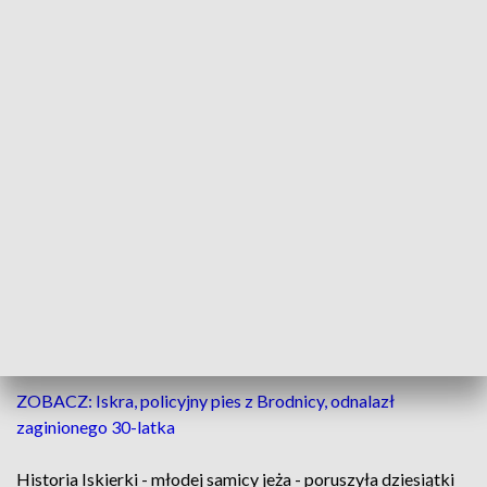
Przed Iskierką kolejne zabiegi (fot. FB/Pomóżmy Jeżom)
Dwa lata temu jej grzbiet uległ spaleniu. Teraz
dochodzi do zdrowia pod okiem specjalistów z
ośrodka "Azyl dla Jeży" w Solcu Kujawskim. Na jej
grzbiecie - za sprawą weterynarza, który stosuje
akupunkturę grzbietu, znów pojawiły się igły.
ZOBACZ: Iskra, policyjny pies z Brodnicy, odnalazł
zaginionego 30-latka
Historia Iskierki - młodej samicy jeża - poruszyła dziesiątki