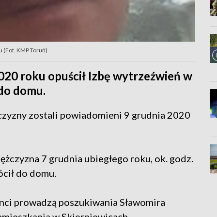
u (Fot. KMP Toruń)
020 roku opuścił Izbę wytrzeźwień w
 do domu.
żczyzny zostali powiadomieni 9 grudnia 2020
mężczyzna 7 grudnia ubiegłego roku, ok. godz.
ócił do domu.
janci prowadzą poszukiwania Sławomira
amieszkania w Skierniewicach,