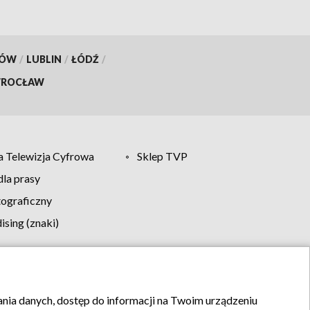
KÓW
/
LUBLIN
/
ŁÓDŹ
/
ROCŁAW
 Telewizja Cyfrowa
Sklep TVP
la prasy
tograficzny
sing (znaki)
klamy
Kontakt
rania danych, dostęp do informacji na Twoim urządzeniu