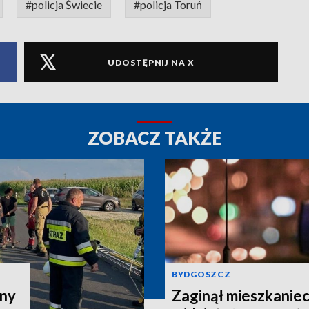
#policja Świecie
#policja Toruń
UDOSTĘPNIJ NA X
ZOBACZ TAKŻE
BYDGOSZCZ
zny
Zaginął mieszkaniec