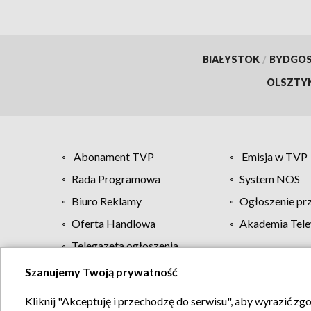
BIAŁYSTOK
/
BYDGO
OLSZTY
Abonament TVP
Emisja w TVP
Rada Programowa
System NOS
Biuro Reklamy
Ogłoszenie pr
Oferta Handlowa
Akademia Tele
Telegazeta ogłoszenia
Szanujemy Twoją prywatność
Regulamin TVP
Kliknij "Akceptuję i przechodzę do serwisu", aby wyrazić zg