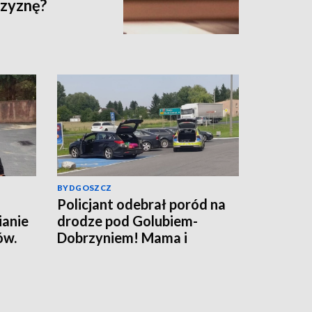
czyznę?
BYDGOSZCZ
Policjant odebrał poród na
ianie
drodze pod Golubiem-
ów.
Dobrzyniem! Mama i
rafił
noworodek czują się dobrze
[wideo]