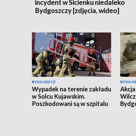
incydent w Sicienku niedaleko
Bydgoszczy [zdjęcia, wideo]
BYDGOSZCZ
BYDGO
Wypadek na terenie zakładu
Akcja 
w Solcu Kujawskim.
Wilcz
Poszkodowani są w szpitalu
Bydgo
mężcz
kilog
[wide