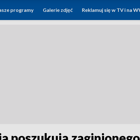
asze programy
Galerie zdjęć
Reklamuj się w TV i na
cia poszukują zaginioneg