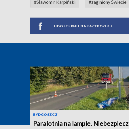
#Sławomir Karpiński
#zaginiony Świecie
UDOSTĘPNIJ NA FACEBOOKU
BYDGOSZCZ
Paralotnia na lampie. Niebezpiec