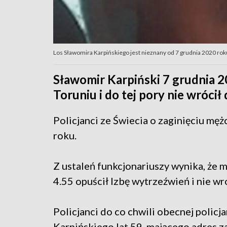
Los Sławomira Karpińskiego jest nieznany od 7 grudnia 2020 rok
Sławomir Karpiński 7 grudnia 2
Toruniu i do tej pory nie wrócił
Policjanci ze Świecia o zaginięciu mę
roku.
Z ustaleń funkcjonariuszy wynika, że 
4.55 opuścił Izbę wytrzeźwień i nie wr
Policjanci do co chwili obecnej polic
Karpińskiego lat 59, mającego adres z