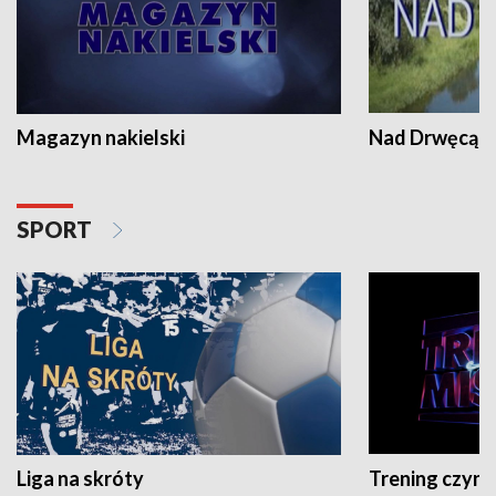
Magazyn nakielski
Nad Drwęcą
SPORT
Liga na skróty
Trening czyni 