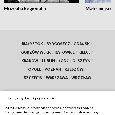
Muzealia Regionalia
Małe miejscow
BIAŁYSTOK
/
BYDGOSZCZ
/
GDAŃSK
/
GORZÓW WLKP.
/
KATOWICE
/
KIELCE
/
KRAKÓW
/
LUBLIN
/
ŁÓDŹ
/
OLSZTYN
/
OPOLE
/
POZNAŃ
/
RZESZÓW
/
SZCZECIN
/
WARSZAWA
/
WROCŁAW
Szanujemy Twoją prywatność
Dołącz do nas:
Kliknij "Akceptuję i przechodzę do serwisu", aby wyrazić zgody na
korzystanie z technologii automatycznego śledzenia i zbierania danych,
TVP