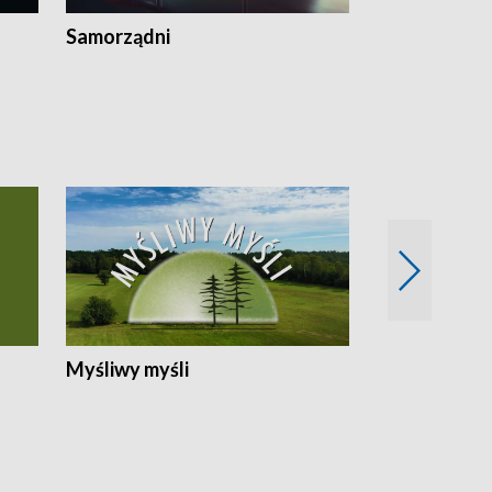
Samorządni
Wspólna sp
Myśliwy myśli
Spotkania z 