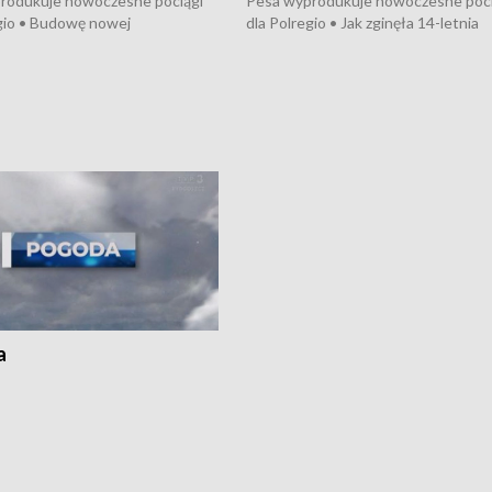
rodukuje nowoczesne pociągi
Pesa wyprodukuje nowoczesne poci
gio • Budowę nowej
dla Polregio • Jak zginęła 14-letnia
ktury gazowej między
dziewczyna z Torunia • Nowelizacja
m a Gustorzynem. •
ustawy o pomocy społecznej już
rsje wokół Wojewódzkiego
obowiązuje • W lasach pojawiły się ku
Specjalistycznego we
borowiki • Urodzaj kukurydzy w regi
 • Jaka była przyczyna śmierci
i z Torunia • Nowelizacja ustawy
społecznej już obowiązuje
a