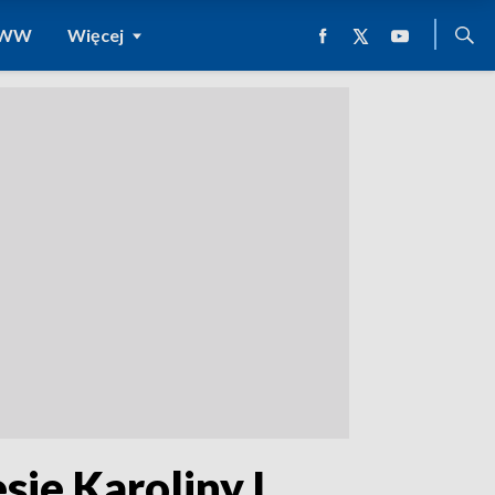
 WWW
Więcej
sie Karoliny L.