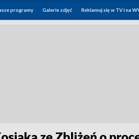
asze programy
Galerie zdjęć
Reklamuj się w TV i na
osiaka ze Zbliżeń o proce