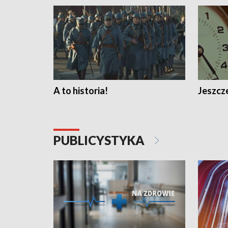
A to historia!
Jeszcze
PUBLICYSTYKA