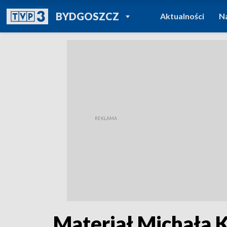
POWRÓT DO
BYDGOSZCZ
Aktualności
N
TVP REGIONY
Materiał Michała K