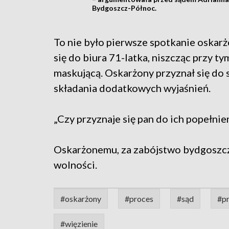
Bydgoszcz-Północ.
To nie było pierwsze spotkanie oskarż
się do biura 71-latka, niszcząc przy t
maskującą. Oskarżony przyznał się do
składania dodatkowych wyjaśnień.
„Czy przyznaje się pan do ich popełnien
Oskarżonemu, za zabójstwo bydgoszcz
wolności.
#oskarżony
#proces
#sąd
#p
#więzienie