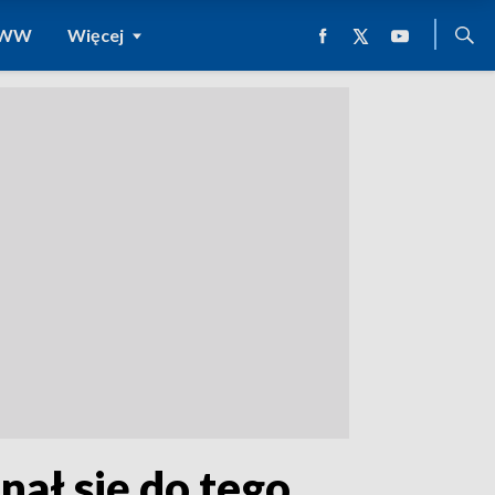
 WWW
Więcej
ał się do tego