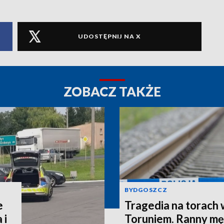
UDOSTĘPNIJ NA X
ZOBACZ TAKŻE
BYDGOSZCZ
e
Tragedia na torach 
 i
Toruniem. Ranny mę