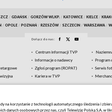
SZCZ
/
GDAŃSK
/
GORZÓW WLKP.
/
KATOWICE
/
KIELCE
/
KRA
N
/
OPOLE
/
POZNAŃ
/
RZESZÓW
/
SZCZECIN
/
WARSZAWA
/
W
Dołącz do nas:
Centrum informacji TVP
Naziemna
Informacje o nadawcy
Program d
zetargowe
Zgłoś program (ROPAT)
Serwis fo
wizyjna
Kariera w TVP
Merchandi
Polityka prywatności
Moje zgody
Pomoc
Biuro re
ody na korzystanie z technologii automatycznego śledzenia i zbie
 danych osobowych przez nas, czyli Telewizję Polską S.A. w likw