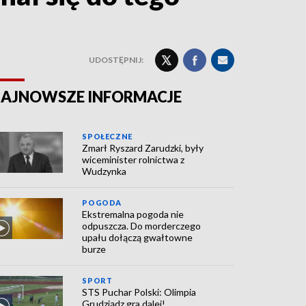
UDOSTĘPNIJ:
AJNOWSZE INFORMACJE
SPOŁECZNE
Zmarł Ryszard Zarudzki, były
wiceminister rolnictwa z
Wudzynka
POGODA
Ekstremalna pogoda nie
odpuszcza. Do morderczego
upału dołączą gwałtowne
burze
SPORT
STS Puchar Polski: Olimpia
Grudziądz gra dalej!