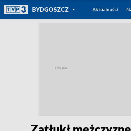
POWRÓT DO
BYDGOSZCZ
Aktualności
N
TVP REGIONY
Zatłukł mężczyznę 