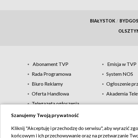
BIAŁYSTOK
/
BYDGO
OLSZTY
Abonament TVP
Emisja w TVP
Rada Programowa
System NOS
Biuro Reklamy
Ogłoszenie pr
Oferta Handlowa
Akademia Tele
Telegazeta ogłoszenia
Szanujemy Twoją prywatność
Regulamin TVP
Kliknij "Akceptuję i przechodzę do serwisu", aby wyrazić zg
końcowym i ich przechowywanie oraz na przetwarzanie Twoich