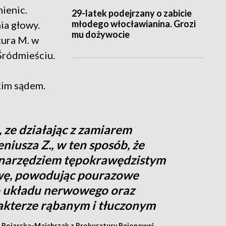
mienic.
29-latek podejrzany o zabicie
młodego włocławianina. Grozi
ia głowy.
mu dożywocie
tura M. w
ródmieściu.
kim sądem.
 ze działając z zamiarem
niusza Z., w ten sposób, że
narzędziem tępokrawędzistym
owę, powodując pourazowe
o układu nerwowego oraz
rakterze rąbanym i tłuczonym
Bojarska-Majchrzak z Prokuratury Rejonowej