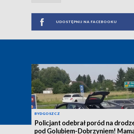
UDOSTĘPNIJ NA FACEBOOKU
BYDGOSZCZ
Policjant odebrał poród na drodz
pod Golubiem-Dobrzyniem! Mama