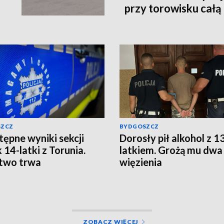
przy torowisku całą
SZCZ
BYDGOSZCZ
tępne wyniki sekcji
Dorosły pił alkohol z 1
 14-latki z Torunia.
latkiem. Grożą mu dwa 
two trwa
więzienia
ZOBACZ WIĘCEJ