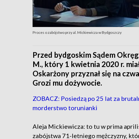
Proces o zabójstwo przy al. Mickiewicza w Bydgoszczy
Przed bydgoskim Sądem Okręgo
M., który 1 kwietnia 2020 r. mi
Oskarżony przyznał się na czwa
Grozi mu dożywocie.
ZOBACZ: Posiedzą po 25 lat za brutal
morderstwo torunianki
Aleja Mickiewicza: to tu w prima april
zabójstwa 71-letniego mężczyzny, któ