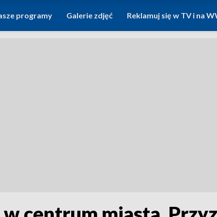
asze programy
Galerie zdjęć
Reklamuj się w TV i na
w centrum miasta. Przyzn