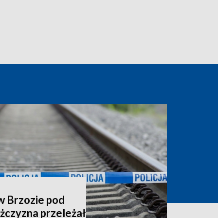
w Brzozie pod
żczyzna przeleżał