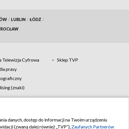
KÓW
/
LUBLIN
/
ŁÓDŹ
/
ROCŁAW
 Telewizja Cyfrowa
Sklep TVP
la prasy
tograficzny
sing (znaki)
klamy
Kontakt
rania danych, dostęp do informacji na Twoim urządzeniu
idacji (zwaną dalej również „TVP”),
Zaufanych Partnerów