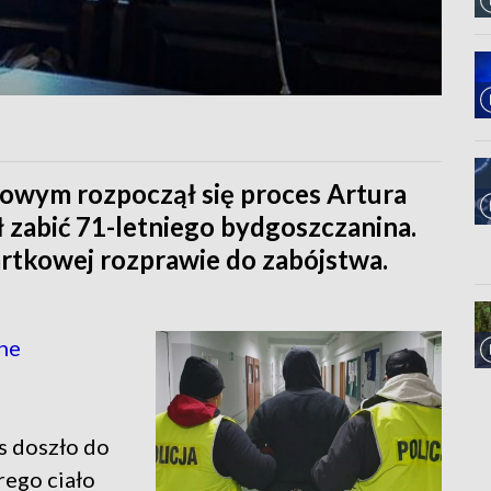
wym rozpoczął się proces Artura
ał zabić 71-letniego bydgoszczanina.
rtkowej rozprawie do zabójstwa.
ne
is doszło do
rego ciało