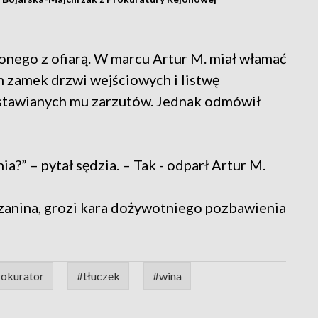
onego z ofiarą. W marcu Artur M. miał włamać
ym zamek drzwi wejściowych i listwę
 stawianych mu zarzutów. Jednak odmówił
ia?” – pytał sędzia. – Tak - odparł Artur M.
anina, grozi kara dożywotniego pozbawienia
rokurator
#tłuczek
#wina