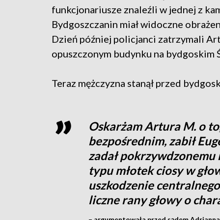
funkcjonariusze znaleźli w jednej z ka
Bydgoszczanin miał widoczne obrażen
Dzień później policjanci zatrzymali Ar
opuszczonym budynku na bydgoskim Ś
Teraz mężczyzna stanął przed bydgos
Oskarżam Artura M. o to,
bezpośrednim, zabił Euge
zadał pokrzywdzonemu 
typu młotek ciosy w gł
uszkodzenie centralneg
liczne rany głowy o cha
– argumentowała przed sądem Adrianna 