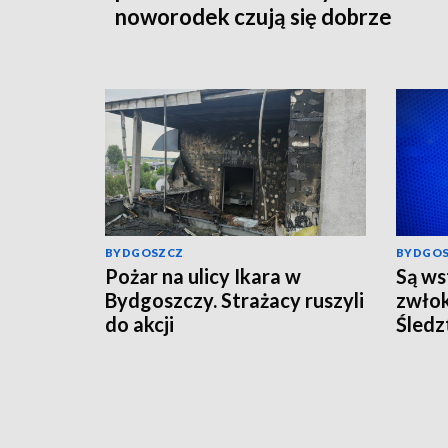
noworodek czują się dobrze
BYDGOSZCZ
BYDGO
Pożar na ulicy Ikara w
Są ws
Bydgoszczy. Strażacy ruszyli
zwłok
do akcji
Śledz