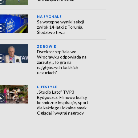
NA SYGNALE
Są wstępne wyniki sekcji
zwłok 14-latki z Torunia.
Śledztwo trwa
ZDROWIE
Dyrektor szpitala we
Włocławku odpowiada na
zarzuty. „To gra na
najgłębszych ludzkich
uczuciach”
LIFESTYLE
„Studio Lato” TVP3
Bydgoszcz: Filmowe kulisy,
kosmiczne inspiracje, sport
dla każdego i lokalne smak.
Oglądaj i wygraj nagrody