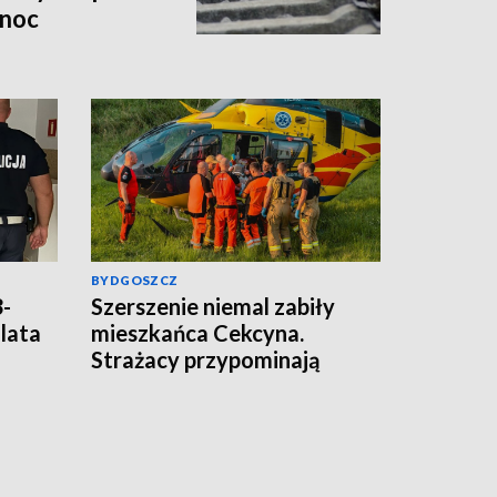
 noc
BYDGOSZCZ
3-
Szerszenie niemal zabiły
lata
mieszkańca Cekcyna.
Strażacy przypominają
zasady interwencji [wideo]