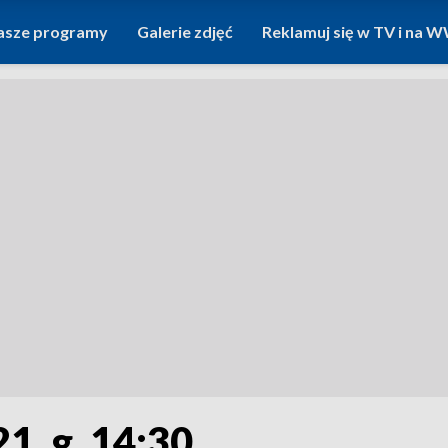
asze programy
Galerie zdjęć
Reklamuj się w TV i na
1, g. 14:30