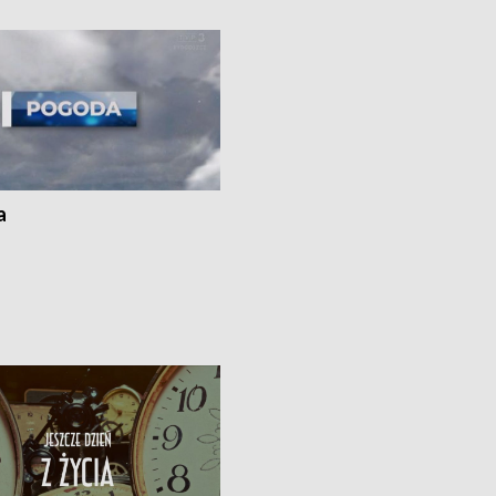
i z Torunia • Nowelizacja ustawy
społecznej już obowiązuje
a