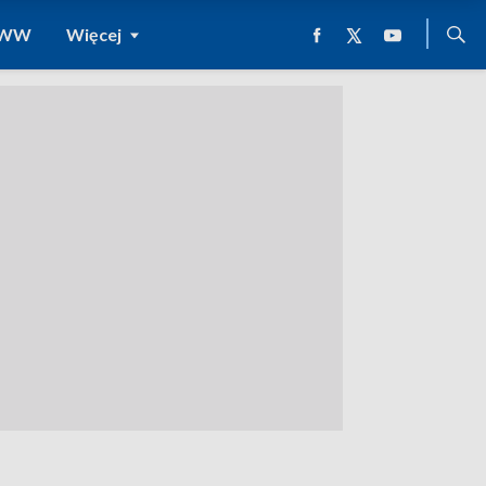
 WWW
Więcej