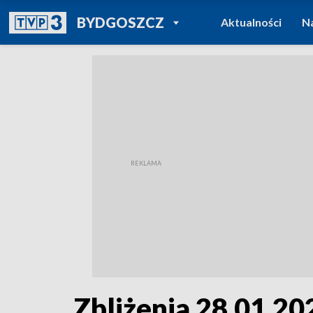
POWRÓT DO
BYDGOSZCZ
Aktualności
N
TVP REGIONY
Zbliżenia 28.01.202