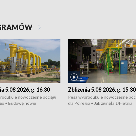
OGRAMÓW
ia 5.08.2026, g. 16.30
Zbliżenia 5.08.2026, g. 15.30
rodukuje nowoczesne pociągi
Pesa wyprodukuje nowoczesne poci
gio • Budowę nowej
dla Polregio • Jak zginęła 14-letnia
ktury gazowej między
dziewczyna z Torunia • Nowelizacja
m a Gustorzynem. •
ustawy o pomocy społecznej już
rsje wokół Wojewódzkiego
obowiązuje • W lasach pojawiły się ku
Specjalistycznego we
borowiki • Urodzaj kukurydzy w regi
 • Jaka była przyczyna śmierci