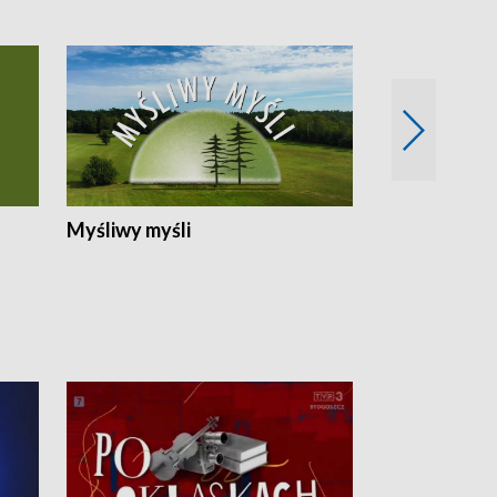
Myśliwy myśli
Spotkania z 