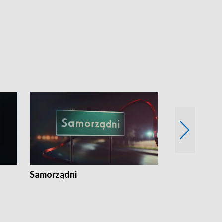
Samorządni
Wspólna sp