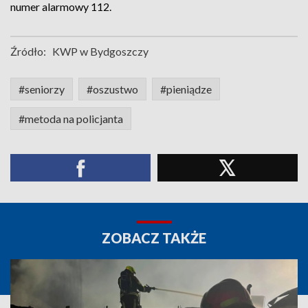
numer alarmowy 112.
Źródło:
KWP w Bydgoszczy
#seniorzy
#oszustwo
#pieniądze
#metoda na policjanta
ZOBACZ TAKŻE