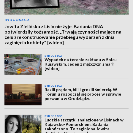
BYDGOSZCZ
Jowita Zielińska z Lisin nie żyje. Badania DNA
potwierdziły tożsamość. „Trwają czynności mające na
celu zrekonstruowanie przebiegu wydarzeń z dnia
zaginięcia kobiety" [wideo]
BYDGOSZCZ
Wypadek na terenie zakładu w Solcu
Kujawskim. Jeden z mężczyzn zmarł
[wideo]
BYDGOSZCZ
Razili prądem, bili i grozili śmiercią. W
Toruniu rozpoczął się proces w sprawie
porwania w Grudziądzu
BYDGOSZCZ
Ludzkie szczątki znalezione w Lisinach w
Kujawsko-Pomorskiem. Badania
zakończono. To zaginiona Jowita