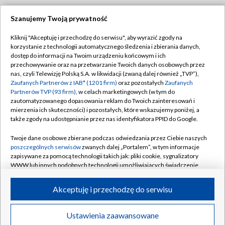
Szanujemy Twoją prywatność
Dołącz do nas:
Kliknij "Akceptuję i przechodzę do serwisu", aby wyrazić zgody na
korzystanie z technologii automatycznego śledzenia i zbierania danych,
TVP
dostęp do informacji na Twoim urządzeniu końcowym i ich
Abonament TVP
przechowywanie oraz na przetwarzanie Twoich danych osobowych przez
Regulamin TVP
nas, czyli Telewizję Polską S.A. w likwidacji (zwaną dalej również „TVP”),
Emisja w TVP
Zaufanych Partnerów z IAB* (1201 firm)
oraz pozostałych
Zaufanych
Polityka prywatności
Partnerów TVP (93 firm)
, w celach marketingowych (w tym do
Centrum informacji TVP
Moje zgody
zautomatyzowanego dopasowania reklam do Twoich zainteresowań i
mierzenia ich skuteczności) i pozostałych, które wskazujemy poniżej, a
Naziemna Telewizja Cyfrowa
Pomoc
także zgody na udostępnianie przez nas identyfikatora PPID do Google.
Sklep TVP
Biuro reklamy
Twoje dane osobowe zbierane podczas odwiedzania przez Ciebie naszych
Rada Programowa
poszczególnych serwisów
zwanych dalej „Portalem”, w tym informacje
Kontakt
zapisywane za pomocą technologii takich jak: pliki cookie, sygnalizatory
System NOS
WWW lub innych podobnych technologii umożliwiających świadczenie
dopasowanych i bezpiecznych usług, personalizację treści oraz reklam,
Informacje o nadawcy
Kanały
udostępnianie funkcji mediów społecznościowych oraz analizowanie
Akceptuję i przechodzę do serwisu
ruchu w Internecie.
Program dla prasy
©2026 Telewizja Polska S.A. w likwidacji
Biuro Reklamy
Twoje dane osobowe zbierane podczas odwiedzania przez Ciebie
Ustawienia zaawansowane
poszczególnych serwisów
na Portalu, takie jak adresy IP, identyfikatory