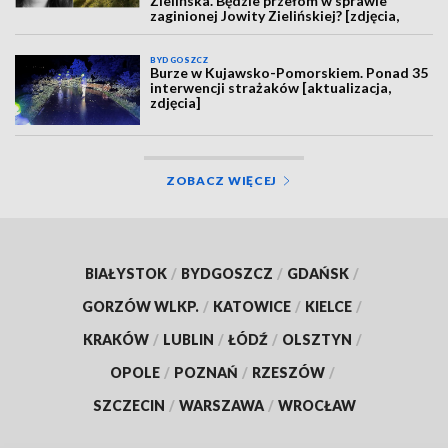
Zielińska. Będzie przełom w sprawie
zaginionej Jowity Zielińskiej? [zdjęcia,
wideo, aktualizacja]
BYDGOSZCZ
Burze w Kujawsko-Pomorskiem. Ponad 35
interwencji strażaków [aktualizacja,
zdjęcia]
ZOBACZ WIĘCEJ
BIAŁYSTOK
/
BYDGOSZCZ
/
GDAŃSK
/
GORZÓW WLKP.
/
KATOWICE
/
KIELCE
/
KRAKÓW
/
LUBLIN
/
ŁÓDŹ
/
OLSZTYN
/
OPOLE
/
POZNAŃ
/
RZESZÓW
/
SZCZECIN
/
WARSZAWA
/
WROCŁAW