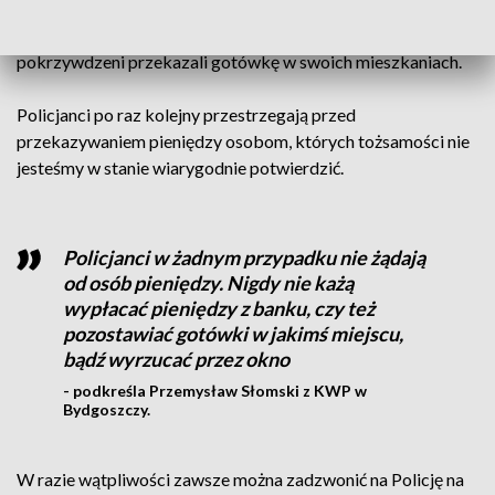
wyrzuciła przez okno, z dziewiątego piętra bloku
mieszkalnego pieniądze wraz z biżuterią. Pozostali
pokrzywdzeni przekazali gotówkę w swoich mieszkaniach.
Policjanci po raz kolejny przestrzegają przed
przekazywaniem pieniędzy osobom, których tożsamości nie
jesteśmy w stanie wiarygodnie potwierdzić.
Policjanci w żadnym przypadku nie żądają
od osób pieniędzy. Nigdy nie każą
wypłacać pieniędzy z banku, czy też
pozostawiać gotówki w jakimś miejscu,
bądź wyrzucać przez okno
- podkreśla Przemysław Słomski z KWP w
Bydgoszczy.
W razie wątpliwości zawsze można zadzwonić na Policję na