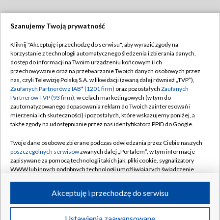
Szanujemy Twoją prywatność
Dołącz do nas:
Kliknij "Akceptuję i przechodzę do serwisu", aby wyrazić zgody na
korzystanie z technologii automatycznego śledzenia i zbierania danych,
TVP
dostęp do informacji na Twoim urządzeniu końcowym i ich
Abonament TVP
przechowywanie oraz na przetwarzanie Twoich danych osobowych przez
Regulamin TVP
nas, czyli Telewizję Polską S.A. w likwidacji (zwaną dalej również „TVP”),
Emisja w TVP
Polityka prywatności
Zaufanych Partnerów z IAB* (1201 firm)
oraz pozostałych
Zaufanych
Partnerów TVP (93 firm)
, w celach marketingowych (w tym do
Centrum informacji TVP
Moje zgody
zautomatyzowanego dopasowania reklam do Twoich zainteresowań i
mierzenia ich skuteczności) i pozostałych, które wskazujemy poniżej, a
Naziemna Telewizja Cyfrowa
Pomoc
także zgody na udostępnianie przez nas identyfikatora PPID do Google.
Sklep TVP
Biuro reklamy
Twoje dane osobowe zbierane podczas odwiedzania przez Ciebie naszych
Rada Programowa
Kontakt
poszczególnych serwisów
zwanych dalej „Portalem”, w tym informacje
zapisywane za pomocą technologii takich jak: pliki cookie, sygnalizatory
System NOS
WWW lub innych podobnych technologii umożliwiających świadczenie
dopasowanych i bezpiecznych usług, personalizację treści oraz reklam,
Informacje o nadawcy
Kanały
udostępnianie funkcji mediów społecznościowych oraz analizowanie
Akceptuję i przechodzę do serwisu
ruchu w Internecie.
Program dla prasy
©2026 Telewizja Polska S.A. w likwidacji
Biuro Reklamy
Twoje dane osobowe zbierane podczas odwiedzania przez Ciebie
Ustawienia zaawansowane