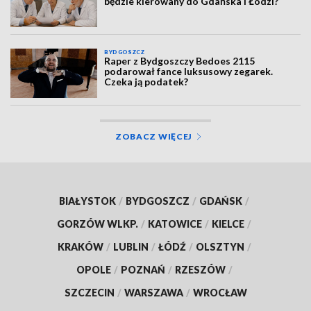
będzie kierowany do Gdańska i Łodzi?
BYDGOSZCZ
Raper z Bydgoszczy Bedoes 2115
podarował fance luksusowy zegarek.
Czeka ją podatek?
ZOBACZ WIĘCEJ
BIAŁYSTOK
/
BYDGOSZCZ
/
GDAŃSK
/
GORZÓW WLKP.
/
KATOWICE
/
KIELCE
/
KRAKÓW
/
LUBLIN
/
ŁÓDŹ
/
OLSZTYN
/
OPOLE
/
POZNAŃ
/
RZESZÓW
/
SZCZECIN
/
WARSZAWA
/
WROCŁAW