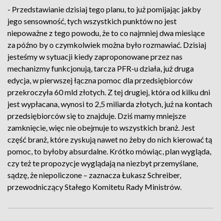
- Przedstawianie dzisiaj tego planu, to już pomijając jakby
jego sensowność, tych wszystkich punktów no jest
niepoważne z tego powodu, że to co najmniej dwa miesiące
za późno by o czymkolwiek można było rozmawiać. Dzisiaj
jesteśmy w sytuacji kiedy zaproponowane przez nas
mechanizmy funkcjonują, tarcza PFR-u działa, już druga
edycja, w pierwszej łączna pomoc dla przedsiębiorców
przekroczyła 60 mld złotych. Z tej drugiej, która od kilku dni
jest wypłacana, wynosi to 2,5 miliarda złotych, już na kontach
przedsiębiorców się to znajduje. Dziś mamy mniejsze
zamknięcie, więc nie obejmuje to wszystkich branż. Jest
część branż, które zyskują nawet no żeby do nich kierować tą
pomoc, to byłoby absurdalne. Krótko mówiąc, plan wygląda,
czy też te propozycje wyglądają na niezbyt przemyślane,
sądzę, że niepoliczone – zaznacza Łukasz Schreiber,
przewodniczący Stałego Komitetu Rady Ministrów.