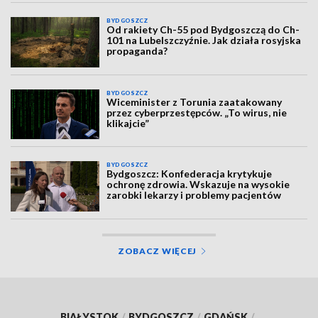
BYDGOSZCZ
Od rakiety Ch-55 pod Bydgoszczą do Ch-
101 na Lubelszczyźnie. Jak działa rosyjska
propaganda?
BYDGOSZCZ
Wiceminister z Torunia zaatakowany
przez cyberprzestępców. „To wirus, nie
klikajcie”
BYDGOSZCZ
Bydgoszcz: Konfederacja krytykuje
ochronę zdrowia. Wskazuje na wysokie
zarobki lekarzy i problemy pacjentów
ZOBACZ WIĘCEJ
BIAŁYSTOK
/
BYDGOSZCZ
/
GDAŃSK
/