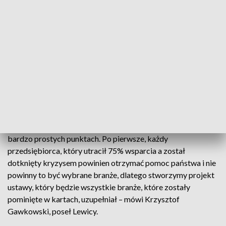
przedsiębiorców, ale dla niektórych i szansa
- Ja rozumiem to, że przedsiębiorcy w Bydgoszczy i w innych
miastach otwierają swoje działalności, oni po prostu chcą
przeżyć - mają kredyty, mają leasingi, mają opłaty, i państwo
o tych wszystkich opłatach zapomniało. Dzisiaj się
dowiedzieliśmy, że i restauratorzy i hotelarze jeszcze przez
miesiąc będą zamknięci. Oni bez wsparcia zbankrutują, jeżeli
nie chcemy żeby zbankrutowali, trzeba im pomagać.
Przedstawiamy w Bydgoszczy plan ratunkowy dla
gospodarki, plan ratunkowy, który opiera się na pięciu
bardzo prostych punktach. Po pierwsze, każdy
przedsiębiorca, który utracił 75% wsparcia a został
dotknięty kryzysem powinien otrzymać pomoc państwa i nie
powinny to być wybrane branże, dlatego stworzymy projekt
ustawy, który będzie wszystkie branże, które zostały
pominięte w kartach, uzupełniał – mówi Krzysztof
Gawkowski, poseł Lewicy.