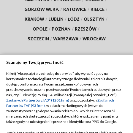
GORZÓW WLKP.
/
KATOWICE
/
KIELCE
/
KRAKÓW
/
LUBLIN
/
ŁÓDŹ
/
OLSZTYN
/
OPOLE
/
POZNAŃ
/
RZESZÓW
/
SZCZECIN
/
WARSZAWA
/
WROCŁAW
Szanujemy Twoją prywatność
Dołącz do nas:
Kliknij "Akceptuję i przechodzę do serwisu", aby wyrazić zgody na
korzystanie z technologii automatycznego śledzenia i zbierania danych,
TVP
dostęp do informacji na Twoim urządzeniu końcowym i ich
Abonament TVP
przechowywanie oraz na przetwarzanie Twoich danych osobowych przez
Regulamin TVP
nas, czyli Telewizję Polską S.A. w likwidacji (zwaną dalej również „TVP”),
Emisja w TVP
Polityka prywatności
Zaufanych Partnerów z IAB* (1201 firm)
oraz pozostałych
Zaufanych
Partnerów TVP (93 firm)
, w celach marketingowych (w tym do
Centrum informacji TVP
Moje zgody
zautomatyzowanego dopasowania reklam do Twoich zainteresowań i
mierzenia ich skuteczności) i pozostałych, które wskazujemy poniżej, a
Naziemna Telewizja Cyfrowa
Pomoc
także zgody na udostępnianie przez nas identyfikatora PPID do Google.
Sklep TVP
Biuro reklamy
Twoje dane osobowe zbierane podczas odwiedzania przez Ciebie naszych