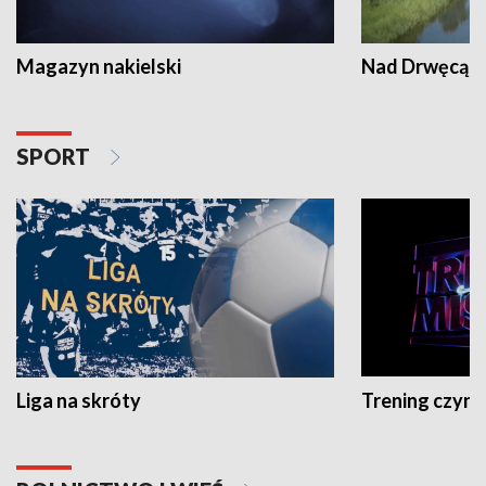
Magazyn nakielski
Nad Drwęcą
SPORT
Liga na skróty
Trening czyni 