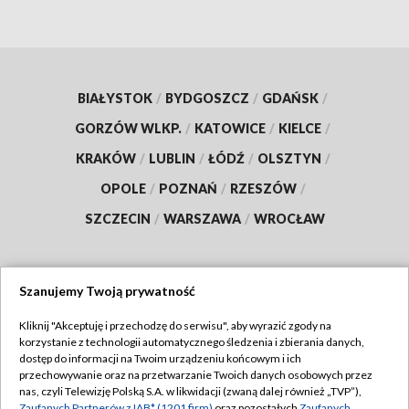
BIAŁYSTOK
/
BYDGOSZCZ
/
GDAŃSK
/
GORZÓW WLKP.
/
KATOWICE
/
KIELCE
/
KRAKÓW
/
LUBLIN
/
ŁÓDŹ
/
OLSZTYN
/
OPOLE
/
POZNAŃ
/
RZESZÓW
/
SZCZECIN
/
WARSZAWA
/
WROCŁAW
Szanujemy Twoją prywatność
Dołącz do nas:
Kliknij "Akceptuję i przechodzę do serwisu", aby wyrazić zgody na
korzystanie z technologii automatycznego śledzenia i zbierania danych,
TVP
dostęp do informacji na Twoim urządzeniu końcowym i ich
Abonament TVP
przechowywanie oraz na przetwarzanie Twoich danych osobowych przez
Regulamin TVP
nas, czyli Telewizję Polską S.A. w likwidacji (zwaną dalej również „TVP”),
Emisja w TVP
Zaufanych Partnerów z IAB* (1201 firm)
oraz pozostałych
Zaufanych