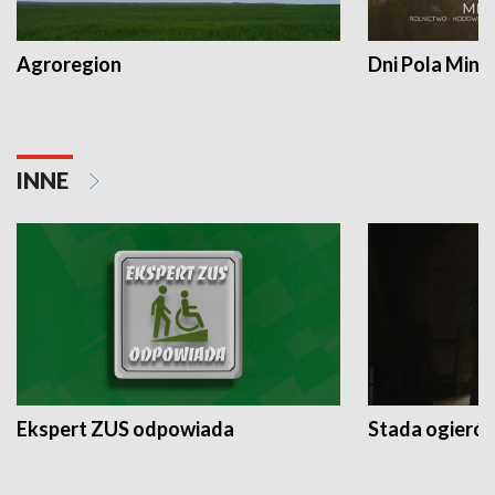
Agroregion
Dni Pola Min
INNE
Ekspert ZUS odpowiada
Stada ogieró