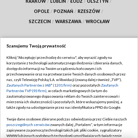
KRAKÓW
/
LUBLIN
/
ŁÓDŹ
/
OLSZTYN
/
OPOLE
/
POZNAŃ
/
RZESZÓW
/
SZCZECIN
/
WARSZAWA
/
WROCŁAW
Szanujemy Twoją prywatność
Dołącz do nas:
Kliknij "Akceptuję i przechodzę do serwisu", aby wyrazić zgody na
korzystanie z technologii automatycznego śledzenia i zbierania danych,
TVP
dostęp do informacji na Twoim urządzeniu końcowym i ich
Abonament TVP
przechowywanie oraz na przetwarzanie Twoich danych osobowych przez
Regulamin TVP
nas, czyli Telewizję Polską S.A. w likwidacji (zwaną dalej również „TVP”),
Emisja w TVP
Polityka prywatności
Zaufanych Partnerów z IAB* (1201 firm)
oraz pozostałych
Zaufanych
Partnerów TVP (93 firm)
, w celach marketingowych (w tym do
Centrum informacji TVP
Moje zgody
zautomatyzowanego dopasowania reklam do Twoich zainteresowań i
mierzenia ich skuteczności) i pozostałych, które wskazujemy poniżej, a
Naziemna Telewizja Cyfrowa
Pomoc
także zgody na udostępnianie przez nas identyfikatora PPID do Google.
Sklep TVP
Biuro reklamy
Twoje dane osobowe zbierane podczas odwiedzania przez Ciebie naszych
Rada Programowa
Kontakt
poszczególnych serwisów
zwanych dalej „Portalem”, w tym informacje
zapisywane za pomocą technologii takich jak: pliki cookie, sygnalizatory
System NOS
WWW lub innych podobnych technologii umożliwiających świadczenie