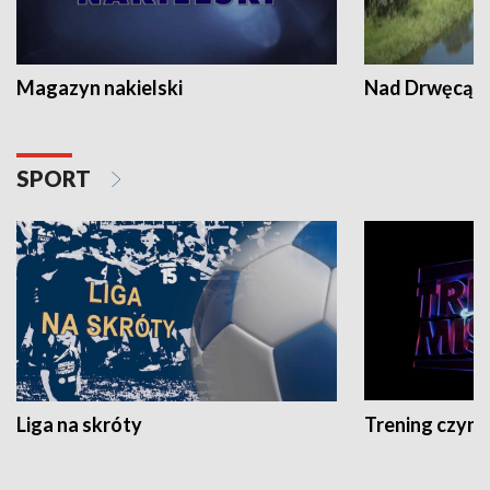
Magazyn nakielski
Nad Drwęcą
SPORT
Liga na skróty
Trening czyni 