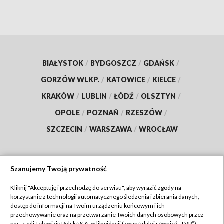
BIAŁYSTOK
/
BYDGOSZCZ
/
GDAŃSK
/
GORZÓW WLKP.
/
KATOWICE
/
KIELCE
/
KRAKÓW
/
LUBLIN
/
ŁÓDŹ
/
OLSZTYN
/
OPOLE
/
POZNAŃ
/
RZESZÓW
/
SZCZECIN
/
WARSZAWA
/
WROCŁAW
Szanujemy Twoją prywatność
Dołącz do nas:
Kliknij "Akceptuję i przechodzę do serwisu", aby wyrazić zgody na
korzystanie z technologii automatycznego śledzenia i zbierania danych,
TVP
dostęp do informacji na Twoim urządzeniu końcowym i ich
Abonament TVP
przechowywanie oraz na przetwarzanie Twoich danych osobowych przez
Regulamin TVP
nas, czyli Telewizję Polską S.A. w likwidacji (zwaną dalej również „TVP”),