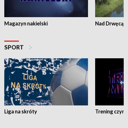
Magazyn nakielski
Nad Drwęcą
SPORT
Liga na skróty
Trening czyni 