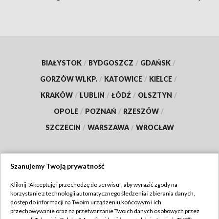
BIAŁYSTOK
/
BYDGOSZCZ
/
GDAŃSK
/
GORZÓW WLKP.
/
KATOWICE
/
KIELCE
/
KRAKÓW
/
LUBLIN
/
ŁÓDŹ
/
OLSZTYN
/
OPOLE
/
POZNAŃ
/
RZESZÓW
/
SZCZECIN
/
WARSZAWA
/
WROCŁAW
Szanujemy Twoją prywatność
Dołącz do nas:
Kliknij "Akceptuję i przechodzę do serwisu", aby wyrazić zgody na
korzystanie z technologii automatycznego śledzenia i zbierania danych,
TVP
dostęp do informacji na Twoim urządzeniu końcowym i ich
Abonament TVP
przechowywanie oraz na przetwarzanie Twoich danych osobowych przez
Regulamin TVP