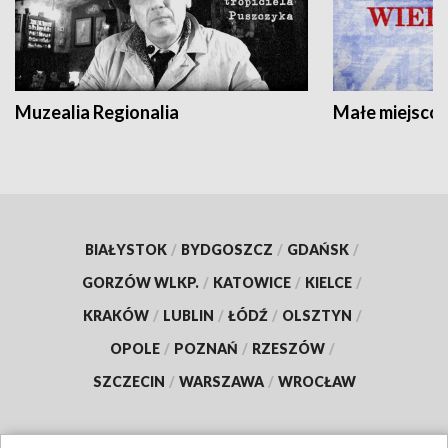
Muzealia Regionalia
Małe miejscow
BIAŁYSTOK
/
BYDGOSZCZ
/
GDAŃSK
/
GORZÓW WLKP.
/
KATOWICE
/
KIELCE
/
KRAKÓW
/
LUBLIN
/
ŁÓDŹ
/
OLSZTYN
/
OPOLE
/
POZNAŃ
/
RZESZÓW
/
SZCZECIN
/
WARSZAWA
/
WROCŁAW