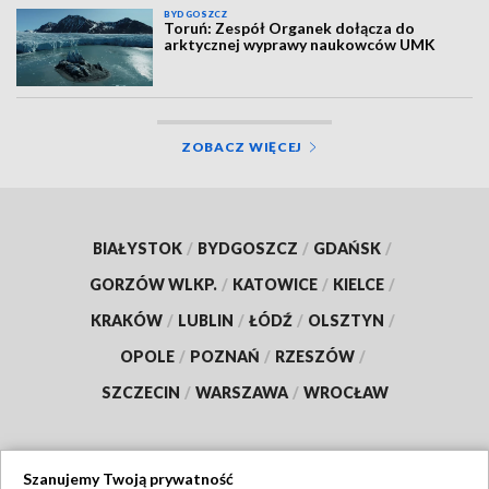
BYDGOSZCZ
Toruń: Zespół Organek dołącza do
arktycznej wyprawy naukowców UMK
ZOBACZ WIĘCEJ
BIAŁYSTOK
/
BYDGOSZCZ
/
GDAŃSK
/
GORZÓW WLKP.
/
KATOWICE
/
KIELCE
/
KRAKÓW
/
LUBLIN
/
ŁÓDŹ
/
OLSZTYN
/
OPOLE
/
POZNAŃ
/
RZESZÓW
/
SZCZECIN
/
WARSZAWA
/
WROCŁAW
Szanujemy Twoją prywatność