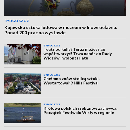
BYDGOSZCZ
Kujawska sztuka ludowa w muzeum w Inowrocławiu.
Ponad 200 prac na wystawie
BYDGOSZCZ
Teatr od kulis? Teraz możesz go
współtworzyć! Trwa nabór do Rady
Widzów i wolontariatu
BYDGOSZCZ
Chełmno znów stolicą sztuki.
Wystartował 9 Hills Festival
BYDGOSZCZ
Królowa polskich rzek znów zachwyca.
Początek Festiwalu Wisły w regionie