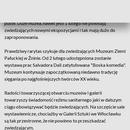
Zielone światło do wznowienia działalności ucieszyło
wszystkich muzealników, bo przecież sale wypełnione nawet
najpiękniejszymi dziełami sztuki bez gwaru zwiedzających są
puste. Duże muzea, nawet jeśli 1 lutego nie powitają
zwiedzających nowymi ekspozycjami i tak mają dużo do
zaproponowania.
Prawdziwy rarytas szykuje dla zwiedzających Muzeum Ziemi
Pałuckiej w Żninie. Od 2 lutego udostępniona zostanie
wystawa prac Salvadora Dali zatytułowana "Boska komedia".
Muzeum kontynuuje zapoczątkowaną niedawno tradycję
sięgania po najgłośniejszych twórców XX wieku.
Radości towarzyszącej otwarciu muzeów i galerii
towarzyszy świadomość reżimu sanitarnego jaki w dalszym
ciągu obowiązywać będzie zwiedzających. Na szczęście sale
wystawiennicze, chociażby w Galerii Sztuki we Włocławku
są tak przestronne, że nie powinno to przeszkadzać
zwiedzającym.