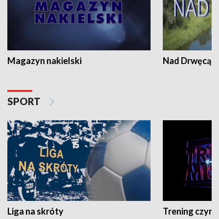
Magazyn nakielski
Nad Drwęcą
SPORT
Liga na skróty
Trening czyni 