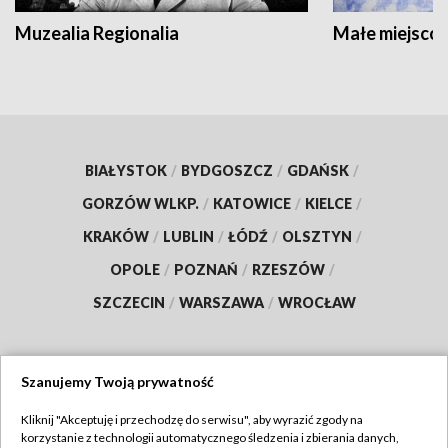
Muzealia Regionalia
Małe miejscow
BIAŁYSTOK
/
BYDGOSZCZ
/
GDAŃSK
/
GORZÓW WLKP.
/
KATOWICE
/
KIELCE
/
KRAKÓW
/
LUBLIN
/
ŁÓDŹ
/
OLSZTYN
/
OPOLE
/
POZNAŃ
/
RZESZÓW
/
SZCZECIN
/
WARSZAWA
/
WROCŁAW
Szanujemy Twoją prywatność
Dołącz do nas:
Kliknij "Akceptuję i przechodzę do serwisu", aby wyrazić zgody na
korzystanie z technologii automatycznego śledzenia i zbierania danych,
TVP