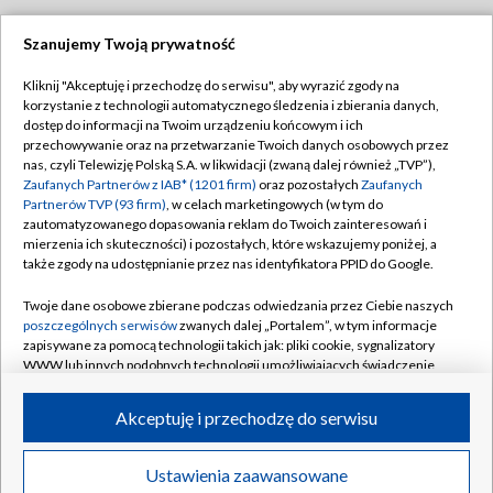
Szanujemy Twoją prywatność
Dołącz do nas:
Kliknij "Akceptuję i przechodzę do serwisu", aby wyrazić zgody na
korzystanie z technologii automatycznego śledzenia i zbierania danych,
TVP
dostęp do informacji na Twoim urządzeniu końcowym i ich
Abonament TVP
przechowywanie oraz na przetwarzanie Twoich danych osobowych przez
Regulamin TVP
nas, czyli Telewizję Polską S.A. w likwidacji (zwaną dalej również „TVP”),
Emisja w TVP
Polityka prywatności
Zaufanych Partnerów z IAB* (1201 firm)
oraz pozostałych
Zaufanych
Partnerów TVP (93 firm)
, w celach marketingowych (w tym do
Centrum informacji TVP
Moje zgody
zautomatyzowanego dopasowania reklam do Twoich zainteresowań i
mierzenia ich skuteczności) i pozostałych, które wskazujemy poniżej, a
Naziemna Telewizja Cyfrowa
Pomoc
także zgody na udostępnianie przez nas identyfikatora PPID do Google.
Sklep TVP
Biuro reklamy
Twoje dane osobowe zbierane podczas odwiedzania przez Ciebie naszych
Rada Programowa
Kontakt
poszczególnych serwisów
zwanych dalej „Portalem”, w tym informacje
zapisywane za pomocą technologii takich jak: pliki cookie, sygnalizatory
System NOS
WWW lub innych podobnych technologii umożliwiających świadczenie
dopasowanych i bezpiecznych usług, personalizację treści oraz reklam,
Informacje o nadawcy
Kanały
udostępnianie funkcji mediów społecznościowych oraz analizowanie
Akceptuję i przechodzę do serwisu
ruchu w Internecie.
Program dla prasy
©2026 Telewizja Polska S.A. w likwidacji
Biuro Reklamy
Twoje dane osobowe zbierane podczas odwiedzania przez Ciebie
Ustawienia zaawansowane
poszczególnych serwisów
na Portalu, takie jak adresy IP, identyfikatory