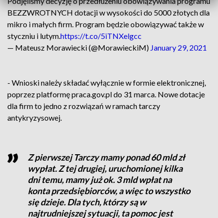
Podjęliśmy decyzję o przedłużeniu obowiązywania programu
BEZZWROTNYCH dotacji w wysokości do 5000 złotych dla
mikro i małych firm. Program będzie obowiązywać także w
styczniu i lutym.
https://t.co/5iTNXelgcc
— Mateusz Morawiecki (@MorawieckiM)
January 29, 2021
- Wnioski należy składać wyłącznie w formie elektronicznej,
poprzez platformę praca.gov.pl do 31 marca. Nowe dotacje
dla firm to jedno z rozwiązań w ramach tarczy
antykryzysowej.
Z pierwszej Tarczy mamy ponad 60 mld zł
wypłat. Z tej drugiej, uruchomionej kilka
dni temu, mamy już ok. 3 mld wpłat na
konta przedsiębiorców, a więc to wszystko
się dzieje. Dla tych, którzy są w
najtrudniejszej sytuacji, ta pomoc jest