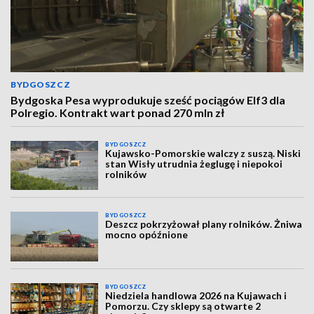
BYDGOSZCZ
Bydgoska Pesa wyprodukuje sześć pociągów Elf3 dla
Polregio. Kontrakt wart ponad 270 mln zł
BYDGOSZCZ
Kujawsko-Pomorskie walczy z suszą. Niski
stan Wisły utrudnia żeglugę i niepokoi
rolników
BYDGOSZCZ
Deszcz pokrzyżował plany rolników. Żniwa
mocno opóźnione
BYDGOSZCZ
Niedziela handlowa 2026 na Kujawach i
Pomorzu. Czy sklepy są otwarte 2