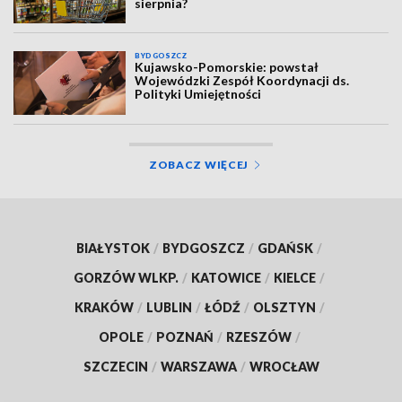
sierpnia?
BYDGOSZCZ
Kujawsko-Pomorskie: powstał
Wojewódzki Zespół Koordynacji ds.
Polityki Umiejętności
ZOBACZ WIĘCEJ
BIAŁYSTOK
/
BYDGOSZCZ
/
GDAŃSK
/
GORZÓW WLKP.
/
KATOWICE
/
KIELCE
/
KRAKÓW
/
LUBLIN
/
ŁÓDŹ
/
OLSZTYN
/
OPOLE
/
POZNAŃ
/
RZESZÓW
/
SZCZECIN
/
WARSZAWA
/
WROCŁAW