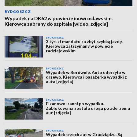
BYDGOSZCZ
Wypadek na DK62 w powiecie inowrocławskim.
Kierowca zabrany do szpitala [wideo, zdjęcia]
BYDGOSZCZ
3 tys. zł mandatu za zbyt szybką jazdę.
Kierowca zatrzymany w powiecie
radziejowskim
BYDGOSZCZ
Wypadek w Borównie. Auto uderzyło w
drzewo. Kierowca i pasażerka wypadki z
auta [zdjęcia]
BYDGOSZCZ
Elzanowo: ranni po wypadku.
Zablokowana została droga po zderzeniu
aut [zdjęcia]
BYDGOSZCZ
Wypadek trzech aut w Grudziądzu. Są