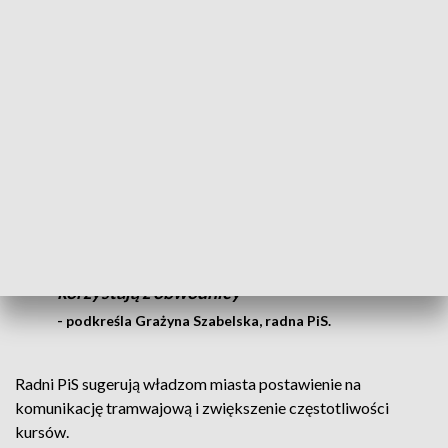
rozpocząć się prace ratujące konstrukcje. Na razie kierowcy
będą musieli się zmierzyć z komunikacyjnymi trudnościami.
Radni Prawa i Sprawiedliwości apelowali podczas
konferencji do władz miasta o podjęcie konkretnych decyzji.
Na szczęście w ostatnim czasie, dzięki
zaangażowaniu rządu, została otwarta
obwodnica Bydgoszczy. Myślę, że to
pomoże w takim rozładowaniu korków,
dlatego że ci kierowcy, którzy do tej pory
musieli jechać przez miasto, teraz
korzystają z obwodnicy
- podkreśla Grażyna Szabelska, radna PiS.
Radni PiS sugerują władzom miasta postawienie na
komunikację tramwajową i zwiększenie częstotliwości
kursów.