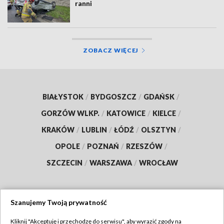
ranni
ZOBACZ WIĘCEJ
BIAŁYSTOK
/
BYDGOSZCZ
/
GDAŃSK
/
GORZÓW WLKP.
/
KATOWICE
/
KIELCE
/
KRAKÓW
/
LUBLIN
/
ŁÓDŹ
/
OLSZTYN
/
OPOLE
/
POZNAŃ
/
RZESZÓW
/
SZCZECIN
/
WARSZAWA
/
WROCŁAW
Szanujemy Twoją prywatność
Dołącz do nas:
Kliknij "Akceptuję i przechodzę do serwisu", aby wyrazić zgody na