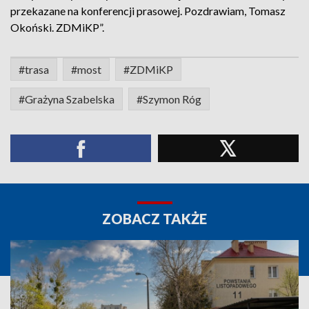
przekazane na konferencji prasowej. Pozdrawiam, Tomasz
Okoński. ZDMiKP”.
#trasa
#most
#ZDMiKP
#Grażyna Szabelska
#Szymon Róg
ZOBACZ TAKŻE