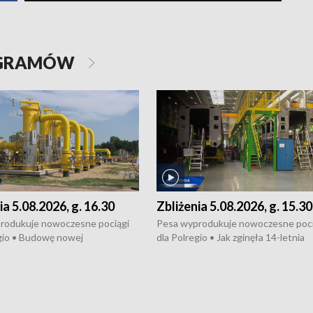
OGRAMÓW
ia 5.08.2026, g. 16.30
Zbliżenia 5.08.2026, g. 15.30
rodukuje nowoczesne pociągi
Pesa wyprodukuje nowoczesne poci
gio • Budowę nowej
dla Polregio • Jak zginęła 14-letnia
ktury gazowej między
dziewczyna z Torunia • Nowelizacja
m a Gustorzynem. •
ustawy o pomocy społecznej już
rsje wokół Wojewódzkiego
obowiązuje • W lasach pojawiły się ku
Specjalistycznego we
borowiki • Urodzaj kukurydzy w regi
 • Jaka była przyczyna śmierci