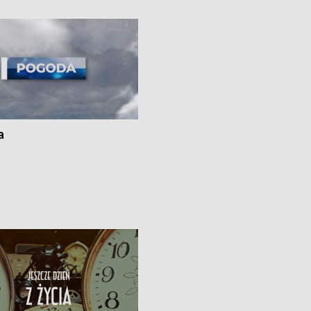
i z Torunia • Nowelizacja ustawy
społecznej już obowiązuje
a