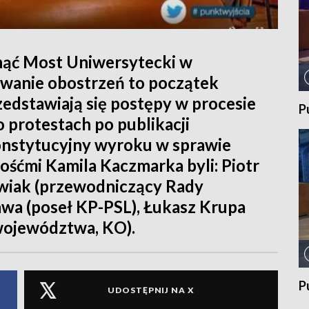
nąć Most Uniwersytecki w
wanie obostrzeń to początek
edstawiają się postępy w procesie
P
 protestach po publikacji
onstytucyjny wyroku w sprawie
ośćmi Kamila Kaczmarka byli: Piotr
owiak (przewodniczący Rady
awa (poseł KP-PSL), Łukasz Krupa
województwa, KO).
P
UDOSTĘPNIJ NA X