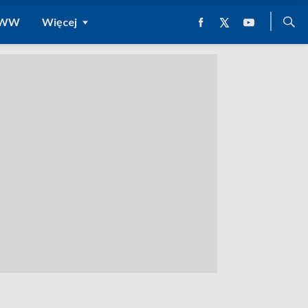
 WWW
Więcej