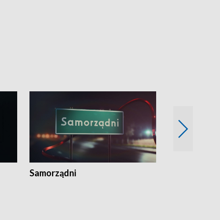
Samorządni
Wspólna sp