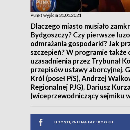
Punkt wyjścia 31.01.2021
Dlaczego miasto musiało zamk
Bydgoszczy? Czy pierwsze luzo
odmrażania gospodarki? Jak prz
szczepień? W programie także o
uzasadnienia przez Trybunał K
przepisów ustawy aborcyjnej. G
Król (poseł PiS), Andrzej Walk
Regionalnej PJG), Dariusz Kurz
(wiceprzewodniczący sejmiku 
UDOSTĘPNIJ NA FACEBOOKU