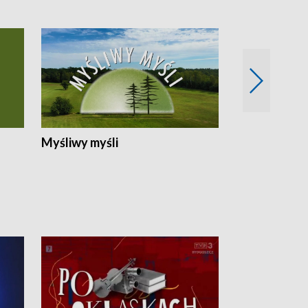
Myśliwy myśli
Spotkania z 