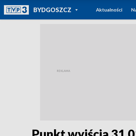
POWRÓT DO
BYDGOSZCZ
Aktualności
N
TVP REGIONY
Punkt wyjścia 31.