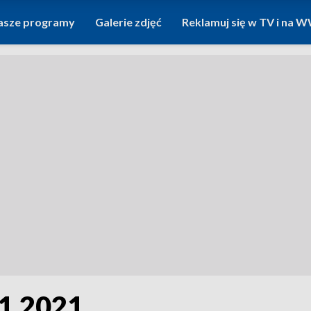
asze programy
Galerie zdjęć
Reklamuj się w TV i na
01.2021