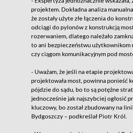
- Ekspertyza jednoznacznie wskazała,
projektem. Dokładna analiza manualna
że zostały użyte złe łączenia do konstru
odciągi do pylonów z konstrukcją mostu
rozerwaniem, dlatego należało zamknąć
to ani bezpieczeństwu użytkownikom m
czy ciągom komunikacyjnym pod moste
- Uważam, że jeśli na etapie projektowa
projektowała most, powinna ponieść k
pójdzie do sądu, bo to są potężne stra
jednocześnie jak najszybciej ogłosić pr
kluczowy, bo został zbudowany na lini
Bydgoszczy – podkreślał Piotr Król.