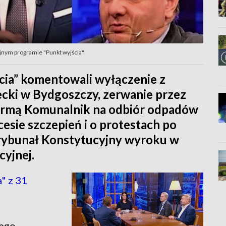
ejnym programie "Punkt wyjścia"
cia” komentowali wyłączenie z
cki w Bydgoszczy, zerwanie przez
irmą Komunalnik na odbiór odpadów
sie szczepień i o protestach po
 Trybunał Konstytucyjny wyroku w
yjnej.
" z 31
nego