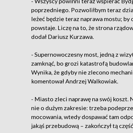
- Wszyscy powinni teraz wspierać Bydg
poprzedniego. Pozwoliłbym teraz dział
leżeć będzie teraz naprawa mostu; by 
powstaje. Liczę na to, że strona rząd
dodał Dariusz Kurzawa.
- Supernowoczesny most, jedną z wizy
zamknąć, bo grozi katastrofą budowlan
Wynika, że gdyby nie zlecono mechanic
komentował Andrzej Walkowiak.
- Miasto zleci naprawę na swój koszt.
nie o dużym zakresie: trzeba podeprze
mocowania, wtedy dospawać tam odpowi
jakąś przebudową – zakończył tą część