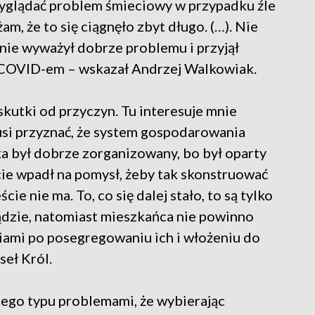
wyglądać problem śmieciowy w przypadku źle
 że to się ciągnęło zbyt długo. (…). Nie
nie wyważył dobrze problemu i przyjął
ię COVID-em – wskazał Andrzej Walkowiak.
skutki od przyczyn. Tu interesuje mnie
si przyznać, że system gospodarowania
był dobrze zorganizowany, bo był oparty
ście wpadł na pomysł, żeby tak skonstruować
cie nie ma. To, co się dalej stało, to są tylko
sądzie, natomiast mieszkańca nie powinno
ciami po posegregowaniu ich i włożeniu do
eł Król.
tego typu problemami, że wybierając