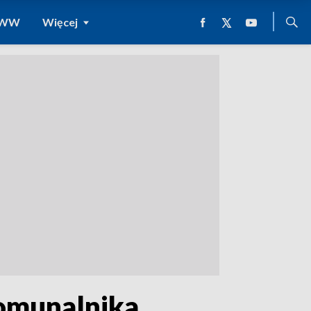
 WWW
Więcej
omunalnika,