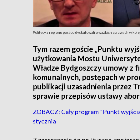
Politycy z regionu gorąco dyskutowali o ważkich sprawach w kol
Tym razem goście „Punktu wyjś
użytkowania Mostu Uniwersyte
Władze Bydgoszczy umowy z f
komunalnych, postępach w proce
publikacji uzasadnienia przez
sprawie przepisów ustawy aborc
ZOBACZ: Cały program "Punkt wyjścia
stycznia
Z zaproszenia do polityczno-społecz