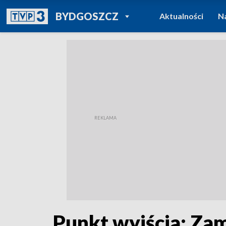
POWRÓT DO
BYDGOSZCZ
Aktualności
N
TVP REGIONY
Punkt wyjścia: Za