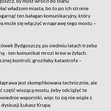
oszcz, by most wrócił do stanu
ać władzom miasta, bo to po ich stronie
ogarnąć ten bałagan komunikacyjny, który
owa może się włączyć w naprawę tego mostu –
tówek Bydgoszczy, po siedmiu latach trzeba
ą - ten komunikat mrozi krew w żyłach.
znej kontroli, groziłaby katastrofa –
 Naprawa jest skomplikowana technicznie, ale
ć część wiszącą mostu, żeby odciążyć te
ednie wsporniki, więc to się nie wiąże z
 dyskusji Łukasz Krupa.