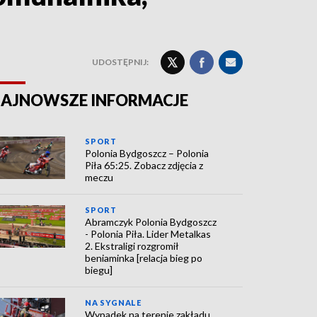
UDOSTĘPNIJ:
AJNOWSZE INFORMACJE
SPORT
Polonia Bydgoszcz – Polonia
Piła 65:25. Zobacz zdjęcia z
meczu
SPORT
Abramczyk Polonia Bydgoszcz
- Polonia Piła. Lider Metalkas
2. Ekstraligi rozgromił
beniaminka [relacja bieg po
biegu]
NA SYGNALE
Wypadek na terenie zakładu