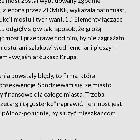
 że most został wybudowany zgodnie
, zlecona przez ZDMiKP, wykazała natomiast,
kcji mostu i tych want. (...) Elementy łączące
 odgięły się w taki sposób, że grożą
 most i przeprawę pod nim, by nie zagrażało
ostu, ani szlakowi wodnemu, ani pieszym,
m - wyjaśniał Łukasz Krupa.
nia powstały błędy, to firma, która
onsekwencje. Spodziewam się, że miasto
ty finansowe dla całego miasta. Trzeba
zetarg i tą „usterkę” naprawić. Ten most jest
i północ-południe, by służyć mieszkańcom