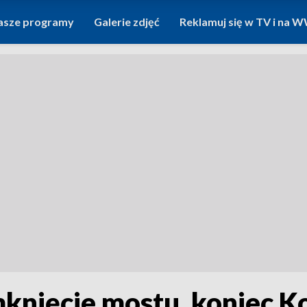
asze programy
Galerie zdjęć
Reklamuj się w TV i na
mknięcie mostu, koniec K