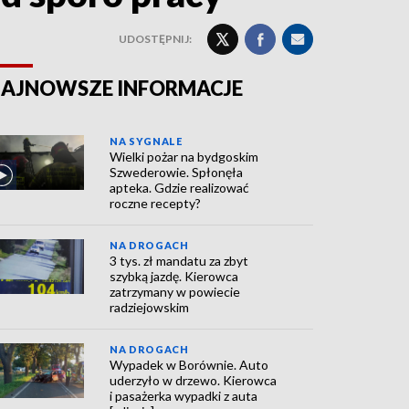
UDOSTĘPNIJ:
AJNOWSZE INFORMACJE
NA SYGNALE
Wielki pożar na bydgoskim
Szwederowie. Spłonęła
apteka. Gdzie realizować
roczne recepty?
NA DROGACH
3 tys. zł mandatu za zbyt
szybką jazdę. Kierowca
zatrzymany w powiecie
radziejowskim
NA DROGACH
Wypadek w Borównie. Auto
uderzyło w drzewo. Kierowca
i pasażerka wypadki z auta