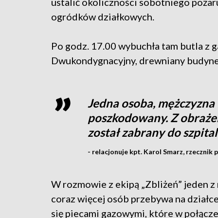
ustalić okoliczności sobotniego pożar
ogródków działkowych.
Po godz. 17.00 wybuchła tam butla z 
Dwukondygnacyjny, drewniany budynek z
Jedna osoba, mężczyzna 
poszkodowany. Z obraże
został zabrany do szpita
- relacjonuje kpt. Karol Smarz, rzeczni
W rozmowie z ekipą „Zbliżeń” jeden z 
coraz więcej osób przebywa na działc
się piecami gazowymi, które w połącz