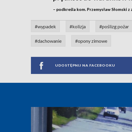
– podkreśla kom. Przemysław Słomski z
#wypadek
#kolizja
#poślizg pożar
#dachowanie
#opony zimowe
UDOSTĘPNIJ NA FACEBOOKU