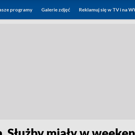
asze programy
Galerie zdjęć
Reklamuj się w TV i na
a. Służby miały w weeken