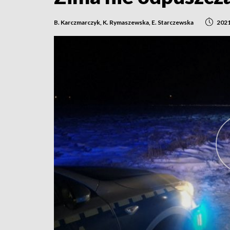
B. Karczmarczyk, K. Rymaszewska, E. Starczewska
202