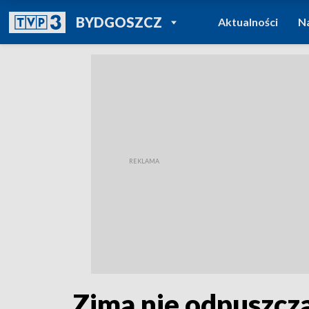
POWRÓT DO
BYDGOSZCZ
Aktualności
N
TVP REGIONY
Zima nie odpuszcz