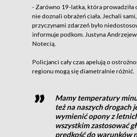
- Zarówno 19-latka, która prowadziła o
nie doznali obrażeń ciała. Jechali sam
przyczynami zdarzeń było niedostoso
informuje podkom. Justyna Andrzejew
Notecią.
Policjanci cały czas apelują o ostrożn
regionu mogą się diametralnie różnić.
Mamy temperatury minuso
też na naszych drogach j
wymienić opony z letnic
wszystkim zastosować gł
prędkość do warunków n