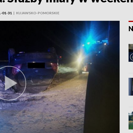
1-01-31
|
KUJAWSKO-POMORSKIE
N