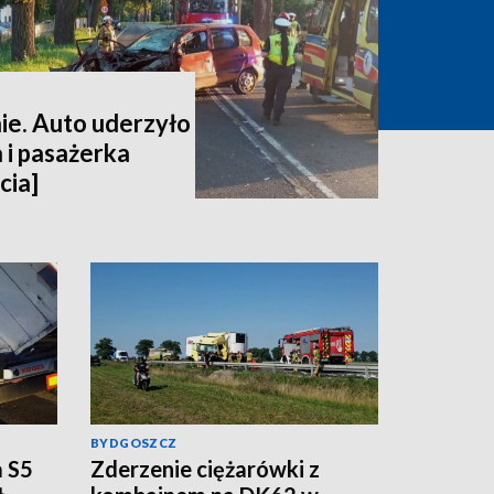
e. Auto uderzyło
 i pasażerka
cia]
BYDGOSZCZ
a S5
Zderzenie ciężarówki z