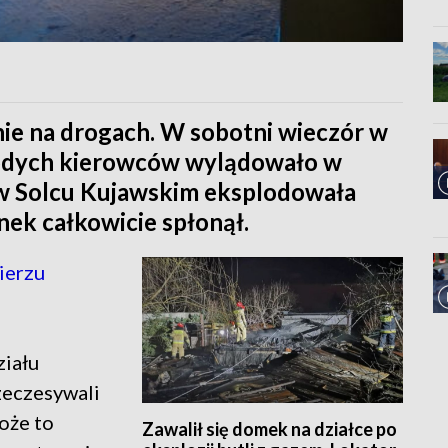
ie na drogach. W sobotni wieczór w
odych kierowców wylądowało w
 w Solcu Kujawskim eksplodowała
ek całkowicie spłonął.
ierzu
ziału
zeczesywali
oże to
Zawalił się domek na działce po