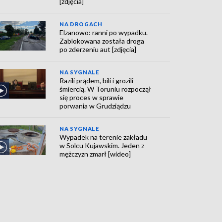
[zdjęcia]
NA DROGACH
Elzanowo: ranni po wypadku.
Zablokowana została droga
po zderzeniu aut [zdjęcia]
NA SYGNALE
Razili prądem, bili i grozili
śmiercią. W Toruniu rozpoczął
się proces w sprawie
porwania w Grudziądzu
NA SYGNALE
Wypadek na terenie zakładu
w Solcu Kujawskim. Jeden z
mężczyzn zmarł [wideo]