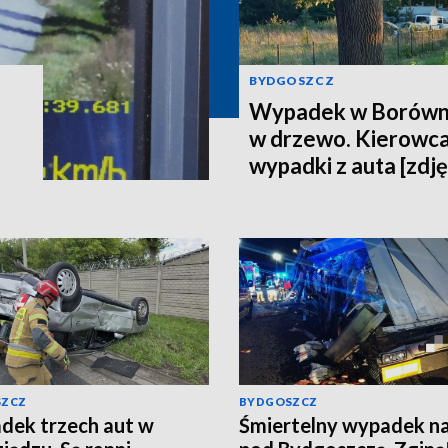
BYDGOSZCZ
Wypadek w Borówni
w drzewo. Kierowca
wypadki z auta [zdję
SZCZ
BYDGOSZCZ
ek trzech aut w
Śmiertelny wypadek n