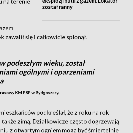
eksplozji butli z gazem. Lokator
u na terenie
został ranny
gazem.
awalił się i całkowicie spłonął.
w podeszłym wieku, został
niami ogólnymi i oparzeniami
la
k prasowy KM PSP w Bydgoszczy.
mieszkańców podkreślał, że z roku na rok
e także zimą. Działkowicze często dogrzewają
eniu z otwartym ogniem mogą być śmiertelnie