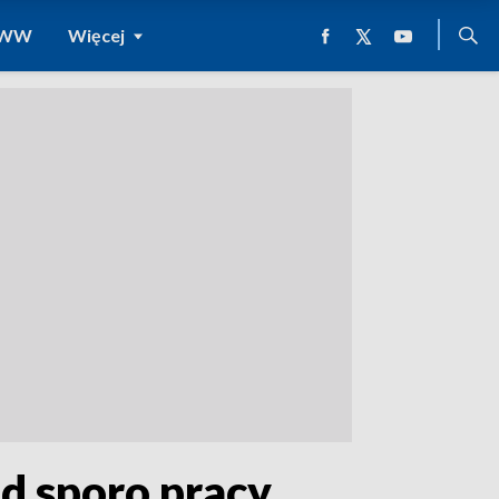
 WWW
Więcej
d sporo pracy