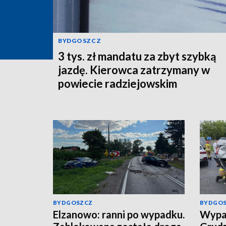
BYDGOSZCZ
3 tys. zł mandatu za zbyt szybką
jazdę. Kierowca zatrzymany w
powiecie radziejowskim
BYDGOSZCZ
BYDGO
Elzanowo: ranni po wypadku.
Wypad