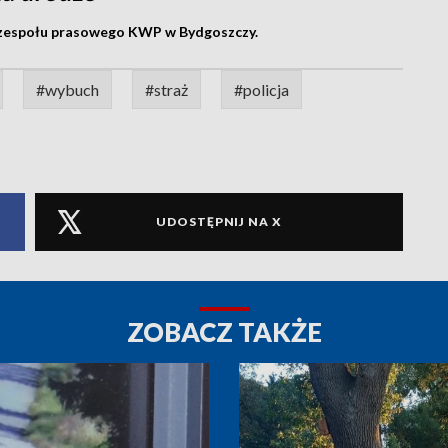
 zespołu prasowego KWP w Bydgoszczy.
#wybuch
#straż
#policja
UDOSTĘPNIJ NA X
ZOBACZ TAKŻE