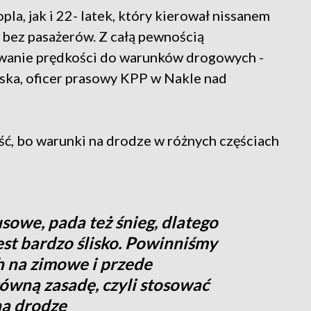
pla, jak i 22- latek, który kierował nissanem
i, bez pasażerów. Z całą pewnością
wanie prędkości do warunków drogowych -
ska, oficer prasowy KPP w Nakle nad
ość, bo warunki na drodze w różnych częściach
we, pada też śnieg, dlatego
est bardzo ślisko. Powinniśmy
h na zimowe i przede
ówną zasadę, czyli stosować
a drodze