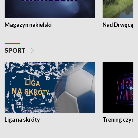
Magazyn nakielski
Nad Drwęcą
SPORT
Liga na skróty
Trening czyni 