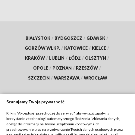
BIAŁYSTOK
/
BYDGOSZCZ
/
GDAŃSK
/
GORZÓW WLKP.
/
KATOWICE
/
KIELCE
/
KRAKÓW
/
LUBLIN
/
ŁÓDŹ
/
OLSZTYN
/
OPOLE
/
POZNAŃ
/
RZESZÓW
/
SZCZECIN
/
WARSZAWA
/
WROCŁAW
Szanujemy Twoją prywatność
Dołącz do nas:
Kliknij "Akceptuję i przechodzę do serwisu", aby wyrazić zgody na
korzystanie z technologii automatycznego śledzenia i zbierania danych,
TVP
dostęp do informacji na Twoim urządzeniu końcowym i ich
Abonament TVP
przechowywanie oraz na przetwarzanie Twoich danych osobowych przez
Regulamin TVP
nas, czyli Telewizję Polską S.A. w likwidacji (zwaną dalej również „TVP”),