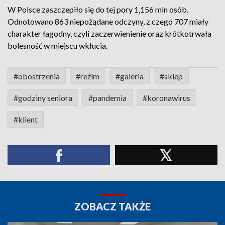
W Polsce zaszczepiło się do tej pory 1,156 mln osób.
Odnotowano 863 niepożądane odczyny, z czego 707 miały
charakter łagodny, czyli zaczerwienienie oraz krótkotrwała
bolesność w miejscu wkłucia.
#obostrzenia
#reżim
#galeria
#sklep
#godziny seniora
#pandemia
#koronawirus
#klient
ZOBACZ TAKŻE