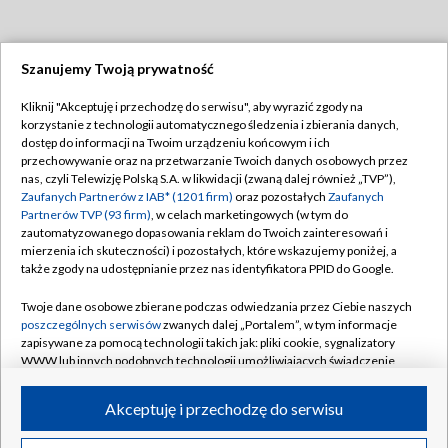
Szanujemy Twoją prywatność
Dołącz do nas:
Kliknij "Akceptuję i przechodzę do serwisu", aby wyrazić zgody na
korzystanie z technologii automatycznego śledzenia i zbierania danych,
TVP
dostęp do informacji na Twoim urządzeniu końcowym i ich
Abonament TVP
przechowywanie oraz na przetwarzanie Twoich danych osobowych przez
Regulamin TVP
nas, czyli Telewizję Polską S.A. w likwidacji (zwaną dalej również „TVP”),
Emisja w TVP
Polityka prywatności
Zaufanych Partnerów z IAB* (1201 firm)
oraz pozostałych
Zaufanych
Partnerów TVP (93 firm)
, w celach marketingowych (w tym do
Centrum informacji TVP
Moje zgody
zautomatyzowanego dopasowania reklam do Twoich zainteresowań i
mierzenia ich skuteczności) i pozostałych, które wskazujemy poniżej, a
Naziemna Telewizja Cyfrowa
Pomoc
także zgody na udostępnianie przez nas identyfikatora PPID do Google.
Sklep TVP
Biuro reklamy
Twoje dane osobowe zbierane podczas odwiedzania przez Ciebie naszych
Rada Programowa
Kontakt
poszczególnych serwisów
zwanych dalej „Portalem”, w tym informacje
zapisywane za pomocą technologii takich jak: pliki cookie, sygnalizatory
System NOS
WWW lub innych podobnych technologii umożliwiających świadczenie
dopasowanych i bezpiecznych usług, personalizację treści oraz reklam,
Informacje o nadawcy
Kanały
udostępnianie funkcji mediów społecznościowych oraz analizowanie
Akceptuję i przechodzę do serwisu
ruchu w Internecie.
Program dla prasy
©2026 Telewizja Polska S.A. w likwidacji