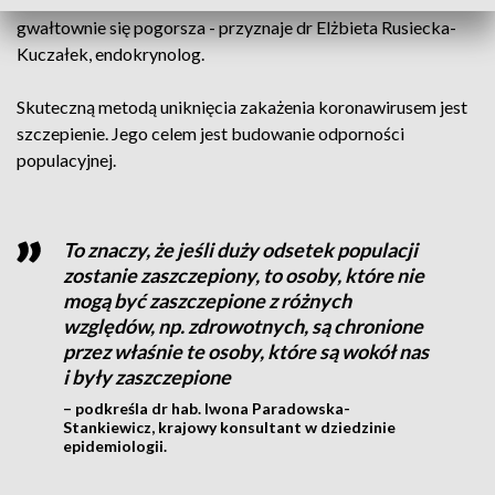
których stan zdrowia po przebyciu COVID-u wyraźnie,
gwałtownie się pogorsza - przyznaje dr Elżbieta Rusiecka-
Kuczałek, endokrynolog.
Skuteczną metodą uniknięcia zakażenia koronawirusem jest
szczepienie. Jego celem jest budowanie odporności
populacyjnej.
To znaczy, że jeśli duży odsetek populacji
zostanie zaszczepiony, to osoby, które nie
mogą być zaszczepione z różnych
względów, np. zdrowotnych, są chronione
przez właśnie te osoby, które są wokół nas
i były zaszczepione
– podkreśla dr hab. Iwona Paradowska-
Stankiewicz, krajowy konsultant w dziedzinie
epidemiologii.