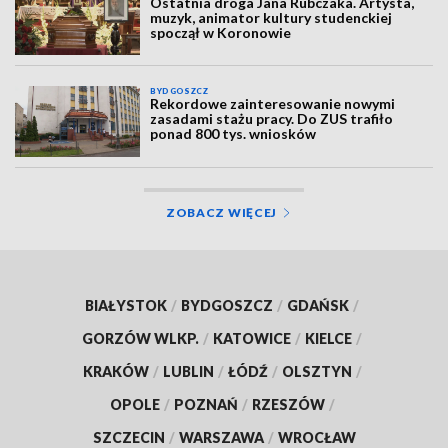
Ostatnia droga Jana Rubczaka. Artysta,
muzyk, animator kultury studenckiej
spoczął w Koronowie
BYDGOSZCZ
Rekordowe zainteresowanie nowymi
zasadami stażu pracy. Do ZUS trafiło
ponad 800 tys. wniosków
ZOBACZ WIĘCEJ
BIAŁYSTOK
/
BYDGOSZCZ
/
GDAŃSK
/
GORZÓW WLKP.
/
KATOWICE
/
KIELCE
/
KRAKÓW
/
LUBLIN
/
ŁÓDŹ
/
OLSZTYN
/
OPOLE
/
POZNAŃ
/
RZESZÓW
/
SZCZECIN
/
WARSZAWA
/
WROCŁAW