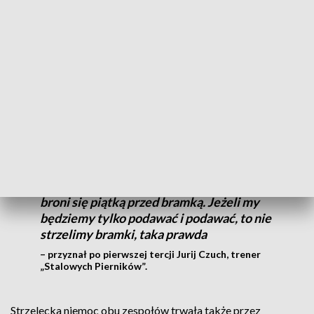
Stoczniowcem, ale w defensywie goście spisywali się o wiele
lepiej, niż wskazuje na to ligowe zestawienie.
Torunianie mieli kilka dogodnych okazji, ale żadnej nie
zamienili na gola. Po pierwszej tercji był bezbramkowy
remis.
Ciężko takiej drużynie strzelić bramkę,
trzeba oddawać jak najwięcej strzałów i
iść na dobitkę. Drużyna gdańska cały czas
broni się piątką przed bramką. Jeżeli my
będziemy tylko podawać i podawać, to nie
strzelimy bramki, taka prawda
– przyznał po pierwszej tercji Jurij Czuch, trener
„Stalowych Pierników”.
Strzelecka niemoc obu zespołów trwała także przez