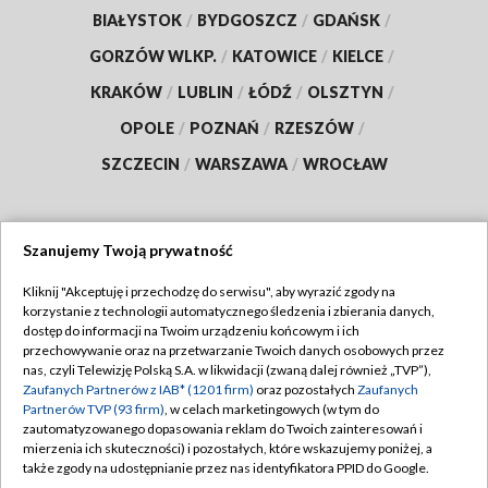
BIAŁYSTOK
/
BYDGOSZCZ
/
GDAŃSK
/
GORZÓW WLKP.
/
KATOWICE
/
KIELCE
/
KRAKÓW
/
LUBLIN
/
ŁÓDŹ
/
OLSZTYN
/
OPOLE
/
POZNAŃ
/
RZESZÓW
/
SZCZECIN
/
WARSZAWA
/
WROCŁAW
Szanujemy Twoją prywatność
Dołącz do nas:
Kliknij "Akceptuję i przechodzę do serwisu", aby wyrazić zgody na
korzystanie z technologii automatycznego śledzenia i zbierania danych,
TVP
dostęp do informacji na Twoim urządzeniu końcowym i ich
Abonament TVP
przechowywanie oraz na przetwarzanie Twoich danych osobowych przez
Regulamin TVP
nas, czyli Telewizję Polską S.A. w likwidacji (zwaną dalej również „TVP”),
Emisja w TVP
Polityka prywatności
Zaufanych Partnerów z IAB* (1201 firm)
oraz pozostałych
Zaufanych
Partnerów TVP (93 firm)
, w celach marketingowych (w tym do
Centrum informacji TVP
Moje zgody
zautomatyzowanego dopasowania reklam do Twoich zainteresowań i
mierzenia ich skuteczności) i pozostałych, które wskazujemy poniżej, a
Naziemna Telewizja Cyfrowa
Pomoc
także zgody na udostępnianie przez nas identyfikatora PPID do Google.