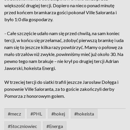
większość drugiej tercji. Dopiero na nieco ponad minutę
przed końcem bramkarza gości pokonał Ville Saloranta i
było 1:0 dla gospodarzy.
- Całe szczęście udało nam się przed chwilą, na sam koniec
tercji, w końcu się przełamać, zdobyć pierwszą bramkę i uda
nam się to jeszcze kilka razy powtórzyć. Mamy o połowę za
mało strzałów niż zwykle, powinniśmy mieć już około 30. Na
pewno tego nam brakuje – nie krył po drugiej tercji Adrian
Jaworski, hokeista Energi.
W trzeciej tercji do siatki trafili jeszcze Jarosław Dołęga i
ponownie Ville Saloranta, za to goście zakończyli derby
Pomorza z honorowym golem.
#mecz
#PHL
#hokej
#hokeista
#Stoczniowiec
#Energa