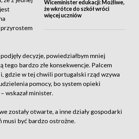
Wiceminister edukacji: Możliwe,
że wkrótce do szkół wróci
jest
więcej uczniów
na
m przyrostem
a podjęły decyzje, powiedziałbym mniej
ą tego bardzo złe konsekwencje. Palcem
, gdzie w tej chwili portugalski rząd wzywa
udzielenia pomocy, bo system opieki
– wskazał minister.
we zostały otwarte, a inne działy gospodarki
ń musi być bardzo ostrożne.