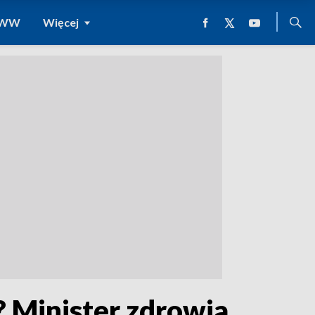
 WWW
Więcej
? Minister zdrowia