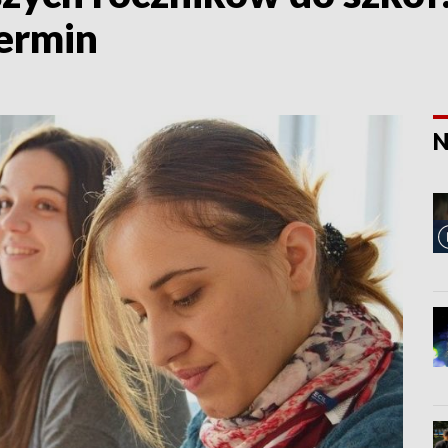
ermin
N