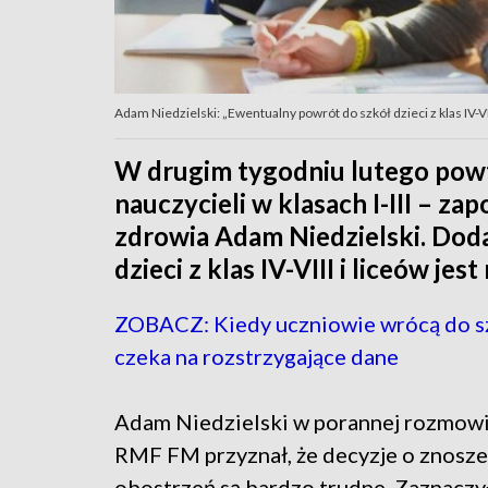
Adam Niedzielski: „Ewentualny powrót do szkół dzieci z klas IV-VII
W drugim tygodniu lutego pow
nauczycieli w klasach I-III – za
zdrowia Adam Niedzielski. Doda
dzieci z klas IV-VIII i liceów je
ZOBACZ: Kiedy uczniowie wrócą do 
czeka na rozstrzygające dane
Adam Niedzielski w porannej rozmowi
RMF FM przyznał, że decyzje o znosze
obostrzeń są bardzo trudne. Zaznaczył,