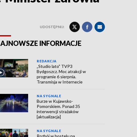
UDOSTĘPNIJ:
AJNOWSZE INFORMACJE
REDAKCJA
„Studio lato" TVP3
Bydgoszcz. Moc atrakcji w
programie 6 sierpnia.
Transmisja w Internecie
NA SYGNALE
Burze w Kujawsko-
Pomorskiem. Ponad 35
interwencji strażaków
[aktualizacja]
NA SYGNALE
Rozbój w hostelu na