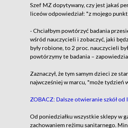
Szef MZ dopytywany, czy jest jakaś per
liceów odpowiedział: "z mojego punktu
- Chciałbym powtórzyć badania przesie
wśród nauczycieli i zobaczyć, jaki będ
były robione, to 2 proc. nauczycieli b
powtórzymy te badania – zapowiedzia
Zaznaczył, że tym samym dzieci ze sta
najwcześniej w marcu, "może tydzień w
ZOBACZ: Dalsze otwieranie szkół od l
Od poniedziałku wszystkie sklepy w g
zachowaniem reżimu sanitarnego. Min