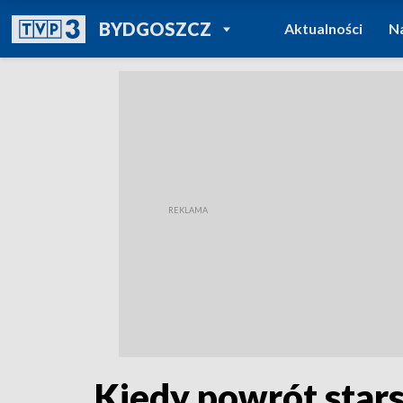
POWRÓT DO
BYDGOSZCZ
Aktualności
N
TVP REGIONY
Kiedy powrót stars