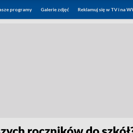
asze programy
Galerie zdjęć
Reklamuj się w TV i na
zych roczników do szkół