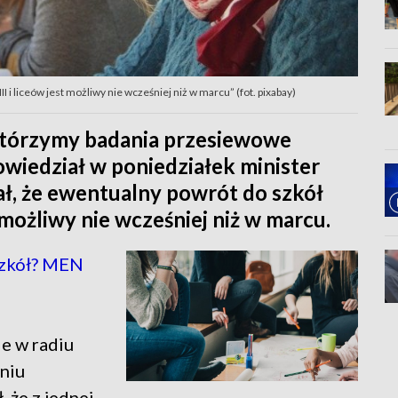
I i liceów jest możliwy nie wcześniej niż w marcu” (fot. pixabay)
tórzymy badania przesiewowe
powiedział w poniedziałek minister
ł, że ewentualny powrót do szkół
st możliwy nie wcześniej niż w marcu.
szkół? MEN
e w radiu
niu
 że z jednej