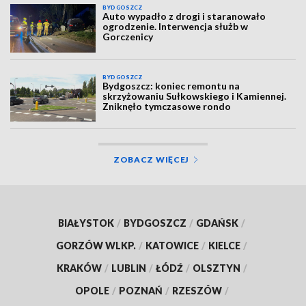
BYDGOSZCZ
Auto wypadło z drogi i staranowało
ogrodzenie. Interwencja służb w
Gorczenicy
BYDGOSZCZ
Bydgoszcz: koniec remontu na
skrzyżowaniu Sułkowskiego i Kamiennej.
Zniknęło tymczasowe rondo
ZOBACZ WIĘCEJ
BIAŁYSTOK
/
BYDGOSZCZ
/
GDAŃSK
/
GORZÓW WLKP.
/
KATOWICE
/
KIELCE
/
KRAKÓW
/
LUBLIN
/
ŁÓDŹ
/
OLSZTYN
/
OPOLE
/
POZNAŃ
/
RZESZÓW
/