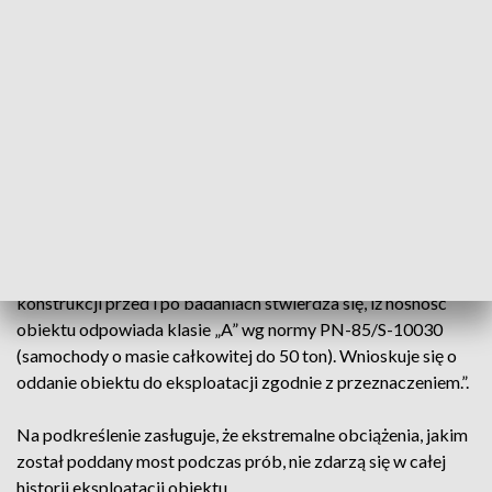
"Przed odbiorem końcowym budowy niezależny zespół
badawczy, złożony ze specjalistów badających tego typu
obiekty z Politechniki Świętokrzyskiej oraz
Akredytowanego Laboratorium Badawczego Aspekt Sp. z
o.o. dokonał próbnego obciążenia obiektu: statecznego i
dynamicznego. We wnioskach końcowych czytamy:
„Biorąc pod uwagę pozytywne wyniki próbnego obciążenia
statycznego oraz dynamicznego mostu nurtowego M2 przez
Brdę, zlokalizowanego w Bydgoszczy oraz stan jego
konstrukcji przed i po badaniach stwierdza się, iż nośność
obiektu odpowiada klasie „A” wg normy PN-85/S-10030
(samochody o masie całkowitej do 50 ton). Wnioskuje się o
oddanie obiektu do eksploatacji zgodnie z przeznaczeniem.”.
Na podkreślenie zasługuje, że ekstremalne obciążenia, jakim
został poddany most podczas prób, nie zdarzą się w całej
historii eksploatacji obiektu.