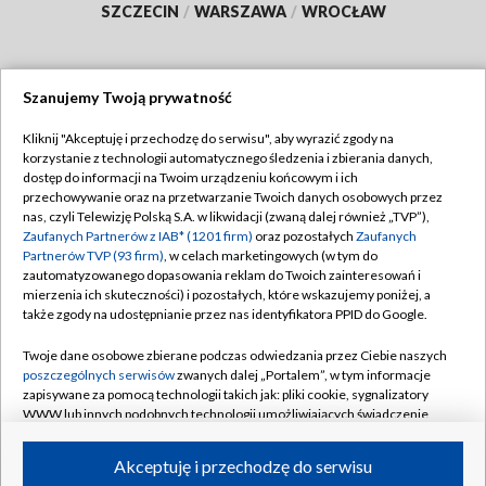
SZCZECIN
/
WARSZAWA
/
WROCŁAW
Szanujemy Twoją prywatność
Dołącz do nas:
Kliknij "Akceptuję i przechodzę do serwisu", aby wyrazić zgody na
korzystanie z technologii automatycznego śledzenia i zbierania danych,
TVP
dostęp do informacji na Twoim urządzeniu końcowym i ich
Abonament TVP
przechowywanie oraz na przetwarzanie Twoich danych osobowych przez
Regulamin TVP
nas, czyli Telewizję Polską S.A. w likwidacji (zwaną dalej również „TVP”),
Emisja w TVP
Zaufanych Partnerów z IAB* (1201 firm)
oraz pozostałych
Zaufanych
Polityka prywatności
Partnerów TVP (93 firm)
, w celach marketingowych (w tym do
Centrum informacji TVP
Moje zgody
zautomatyzowanego dopasowania reklam do Twoich zainteresowań i
mierzenia ich skuteczności) i pozostałych, które wskazujemy poniżej, a
Naziemna Telewizja Cyfrowa
Pomoc
także zgody na udostępnianie przez nas identyfikatora PPID do Google.
Sklep TVP
Biuro reklamy
Twoje dane osobowe zbierane podczas odwiedzania przez Ciebie naszych
Rada Programowa
poszczególnych serwisów
zwanych dalej „Portalem”, w tym informacje
Kontakt
zapisywane za pomocą technologii takich jak: pliki cookie, sygnalizatory
System NOS
WWW lub innych podobnych technologii umożliwiających świadczenie
dopasowanych i bezpiecznych usług, personalizację treści oraz reklam,
Informacje o nadawcy
Kanały
udostępnianie funkcji mediów społecznościowych oraz analizowanie
Akceptuję i przechodzę do serwisu
ruchu w Internecie.
Program dla prasy