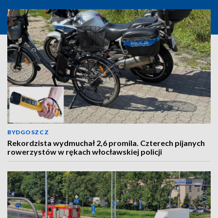
BYDGOSZCZ
Rekordzista wydmuchał 2,6 promila. Czterech pijanych
rowerzystów w rękach włocławskiej policji