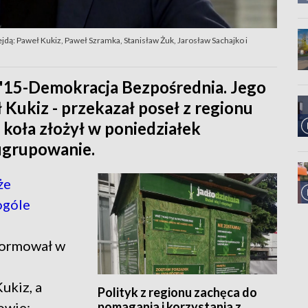
dą: Paweł Kukiz, Paweł Szramka, Stanisław Żuk, Jarosław Sachajko i
'15-Demokracja Bezpośrednia. Jego
Kukiz - przekazał poseł z regionu
 koła złożył w poniedziałek
ugrupowanie.
że
ogóle
nformował w
ukiz, a
Polityk z regionu zachęca do
pomagania i korzystania z
owie: