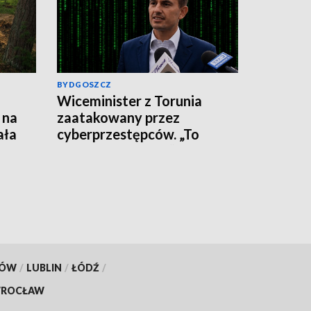
BYDGOSZCZ
Wiceminister z Torunia
 na
zaatakowany przez
ała
cyberprzestępców. „To
wirus, nie klikajcie”
KÓW
/
LUBLIN
/
ŁÓDŹ
/
ROCŁAW