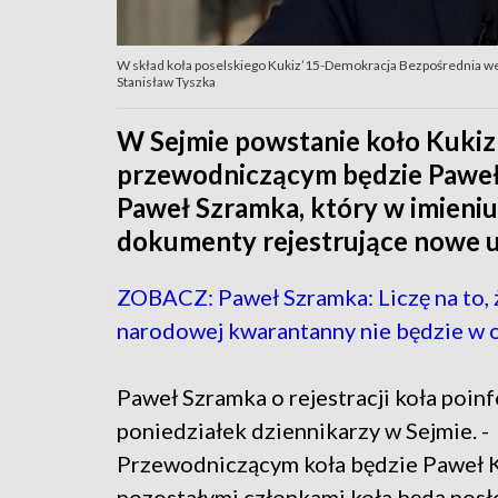
W skład koła poselskiego Kukiz’15-Demokracja Bezpośrednia wej
Stanisław Tyszka
W Sejmie powstanie koło Kukiz
przewodniczącym będzie Paweł 
Paweł Szramka, który w imieniu
dokumenty rejestrujące nowe 
ZOBACZ: Paweł Szramka: Liczę na to, 
narodowej kwarantanny nie będzie w 
Paweł Szramka o rejestracji koła poi
poniedziałek dziennikarzy w Sejmie. -
Przewodniczącym koła będzie Paweł K
pozostałymi członkami koła będą posł