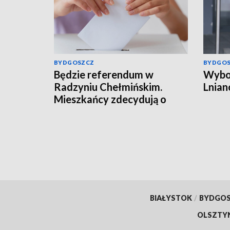
BYDGOSZCZ
BYDGO
Będzie referendum w
Wybor
Radzyniu Chełmińskim.
Lnian
Mieszkańcy zdecydują o
przyszłości burmistrza
BIAŁYSTOK
/
BYDGO
OLSZTY