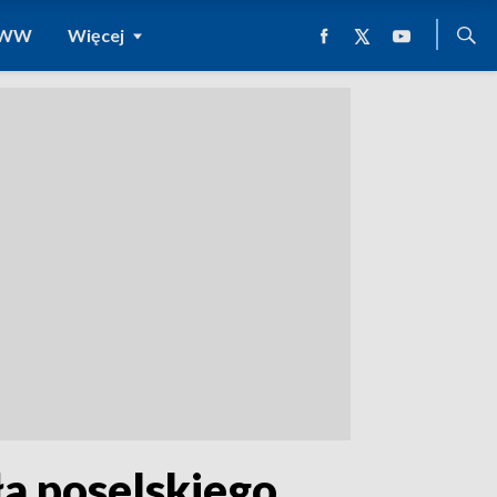
 WWW
Więcej
a poselskiego