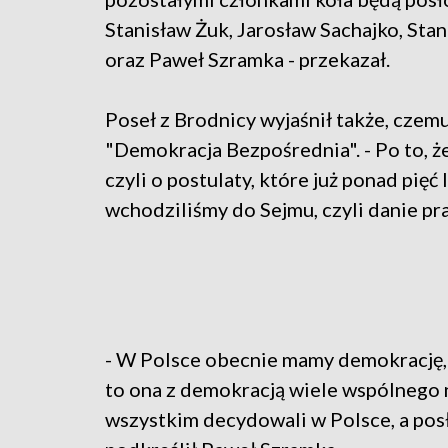
Stanisław Żuk, Jarosław Sachajko, Sta
oraz Paweł Szramka - przekazał.
Poseł z Brodnicy wyjaśnił także, czem
"Demokracja Bezpośrednia". - Po to, 
czyli o postulaty, które już ponad pięć
wchodziliśmy do Sejmu, czyli danie p
- W Polsce obecnie mamy demokrację, n
to ona z demokracją wiele wspólnego 
wszystkim decydowali w Polsce, a posł