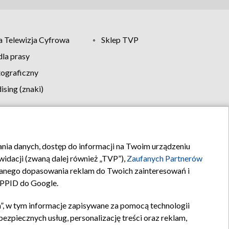
 Telewizja Cyfrowa
Sklep TVP
la prasy
tograficzny
sing (znaki)
klamy
Kontakt
rania danych, dostęp do informacji na Twoim urządzeniu
idacji (zwaną dalej również „TVP”),
Zaufanych Partnerów
anego dopasowania reklam do Twoich zainteresowań i
a PPID do Google.
”, w tym informacje zapisywane za pomocą technologii
zpiecznych usług, personalizację treści oraz reklam,