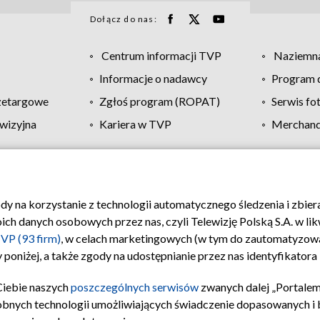
Dołącz do nas:
Centrum informacji TVP
Naziemna
Informacje o nadawcy
Program d
zetargowe
Zgłoś program (ROPAT)
Serwis fo
wizyjna
Kariera w TVP
Merchandi
Polityka prywatności
Moje zgody
Pomoc
Biuro re
ody na korzystanie z technologii automatycznego śledzenia i zbie
 danych osobowych przez nas, czyli Telewizję Polską S.A. w likw
VP (93 firm)
, w celach marketingowych (w tym do zautomatyzow
 poniżej, a także zgody na udostępnianie przez nas identyfikator
Ciebie naszych
poszczególnych serwisów
zwanych dalej „Portalem
obnych technologii umożliwiających świadczenie dopasowanych i be