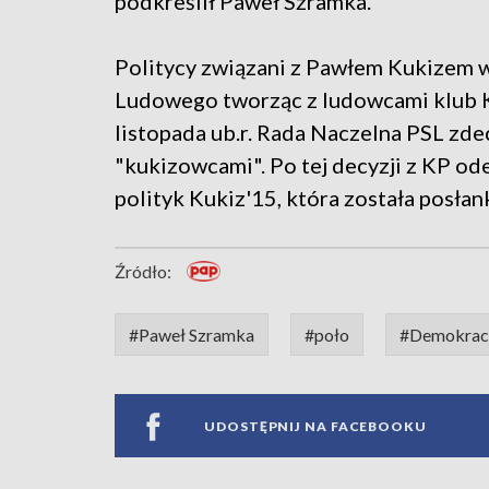
podkreślił Paweł Szramka.
Politycy związani z Pawłem Kukizem we
Ludowego tworząc z ludowcami klub K
listopada ub.r. Rada Naczelna PSL zd
"kukizowcami". Po tej decyzji z KP ode
polityk Kukiz'15, która została posłan
Źródło:
#Paweł Szramka
#poło
#Demokracj
UDOSTĘPNIJ NA FACEBOOKU