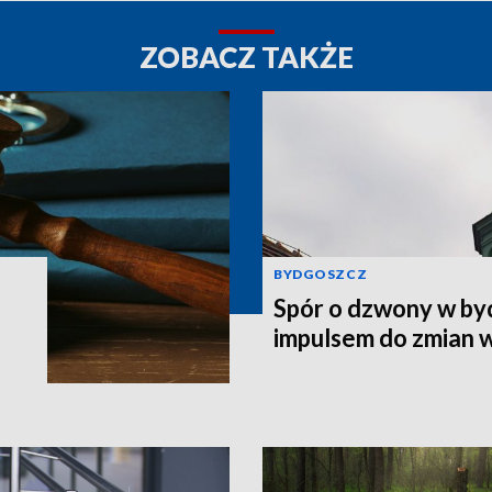
ZOBACZ TAKŻE
BYDGOSZCZ
Spór o dzwony w by
impulsem do zmian 