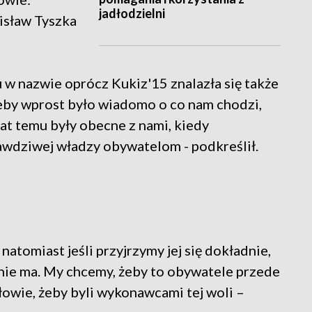
jadłodzielni
nisław Tyszka
u w nazwie oprócz Kukiz'15 znalazła się także
żeby wprost było wiadomo o co nam chodzi,
 lat temu były obecne z nami, kiedy
rawdziwej władzy obywatelom - podkreślił.
atomiast jeśli przyjrzymy jej się dokładnie,
nie ma. My chcemy, żeby to obywatele przede
owie, żeby byli wykonawcami tej woli –