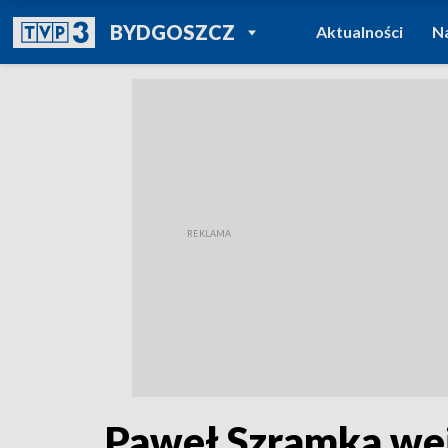
POWRÓT DO
BYDGOSZCZ
Aktualności
N
TVP REGIONY
Paweł Szramka wej