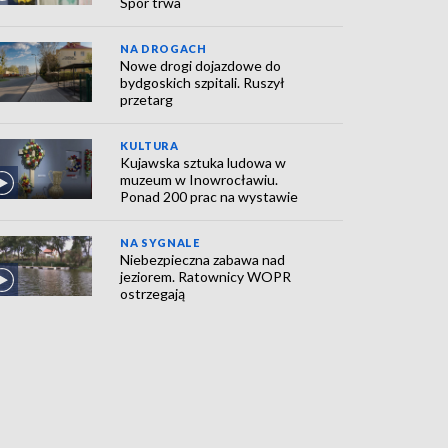
Spór trwa
NA DROGACH
Nowe drogi dojazdowe do
bydgoskich szpitali. Ruszył
przetarg
KULTURA
Kujawska sztuka ludowa w
muzeum w Inowrocławiu.
Ponad 200 prac na wystawie
NA SYGNALE
Niebezpieczna zabawa nad
jeziorem. Ratownicy WOPR
ostrzegają