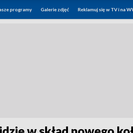
asze programy
Galerie zdjęć
Reklamuj się w TV i na
dzie w skład nowego koł