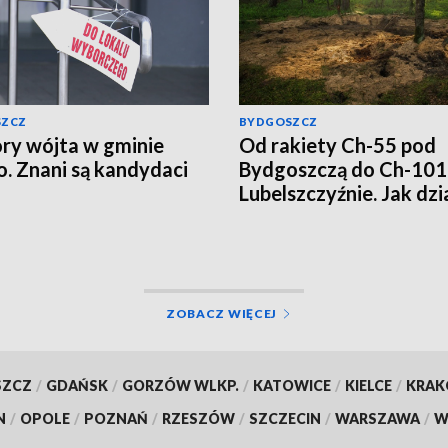
SZCZ
BYDGOSZCZ
y wójta w gminie
Od rakiety Ch-55 pod
o. Znani są kandydaci
Bydgoszczą do Ch-101
Lubelszczyźnie. Jak dzi
rosyjska propaganda?
ZOBACZ WIĘCEJ
SZCZ
/
GDAŃSK
/
GORZÓW WLKP.
/
KATOWICE
/
KIELCE
/
KRA
N
/
OPOLE
/
POZNAŃ
/
RZESZÓW
/
SZCZECIN
/
WARSZAWA
/
W