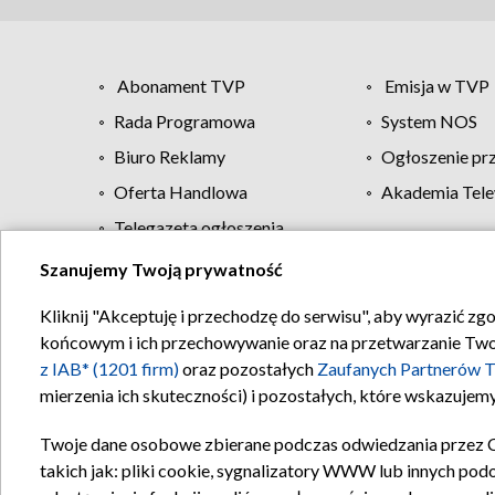
Abonament TVP
Emisja w TVP
Rada Programowa
System NOS
Biuro Reklamy
Ogłoszenie pr
Oferta Handlowa
Akademia Tele
Telegazeta ogłoszenia
Szanujemy Twoją prywatność
Regulamin TVP
Kliknij "Akceptuję i przechodzę do serwisu", aby wyrazić zg
końcowym i ich przechowywanie oraz na przetwarzanie Twoich
z IAB* (1201 firm)
oraz pozostałych
Zaufanych Partnerów T
mierzenia ich skuteczności) i pozostałych, które wskazujemy
Twoje dane osobowe zbierane podczas odwiedzania przez 
takich jak: pliki cookie, sygnalizatory WWW lub innych pod