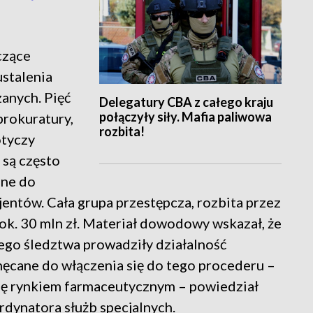
czące
ustalenia
anych. Pięć
Delegatury CBA z całego kraju
połączyły siły. Mafia paliwowa
prokuratury,
rozbita!
otyczy
 są często
zne do
jentów. Cała grupa przestępcza, rozbita przez
ok. 30 mln zł. Materiał dowodowy wskazał, że
ego śledztwa prowadziły działalność
hęcane do włączenia się do tego procederu –
 się rynkiem farmaceutycznym – powiedział
rdynatora służb specjalnych.