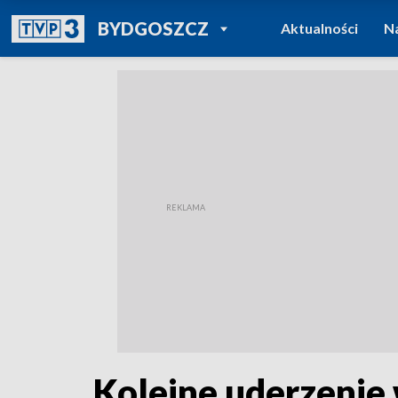
POWRÓT DO
BYDGOSZCZ
Aktualności
N
TVP REGIONY
Kolejne uderzenie