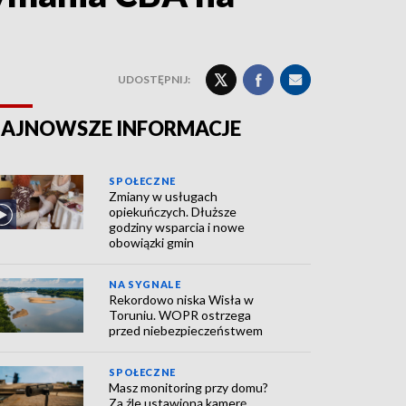
UDOSTĘPNIJ:
AJNOWSZE INFORMACJE
SPOŁECZNE
Zmiany w usługach
opiekuńczych. Dłuższe
godziny wsparcia i nowe
obowiązki gmin
NA SYGNALE
Rekordowo niska Wisła w
Toruniu. WOPR ostrzega
przed niebezpieczeństwem
SPOŁECZNE
Masz monitoring przy domu?
Za źle ustawioną kamerę