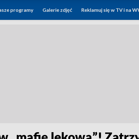
asze programy
Galerie zdjęć
Reklamuj się w TV i na
 w „mafię lekową”! Zatr