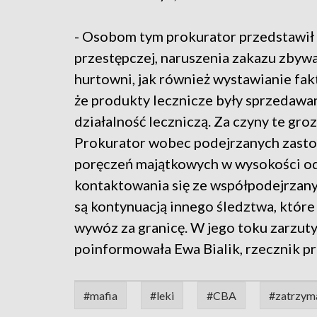
- Osobom tym prokurator przedstawił 
przestępczej, naruszenia zakazu zbyw
hurtowni, jak również wystawianie fa
że produkty lecznicze były sprzedaw
działalność leczniczą. Za czyny te gro
Prokurator wobec podejrzanych zasto
poręczeń majątkowych w wysokości od 20
kontaktowania się ze współpodejrzanym
są kontynuacją innego śledztwa, które
wywóz za granicę. W jego toku zarzut
poinformowała Ewa Bialik, rzecznik p
#mafia
#leki
#CBA
#zatrzym