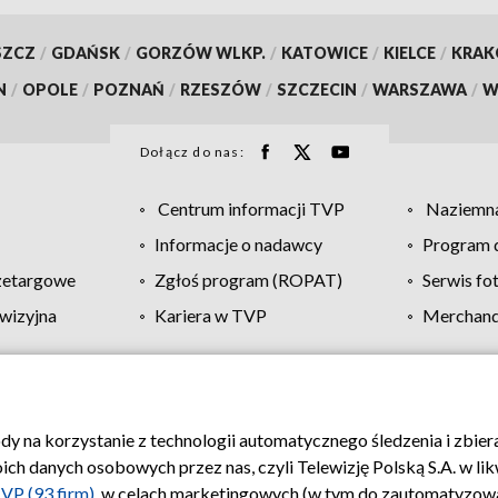
SZCZ
/
GDAŃSK
/
GORZÓW WLKP.
/
KATOWICE
/
KIELCE
/
KRA
N
/
OPOLE
/
POZNAŃ
/
RZESZÓW
/
SZCZECIN
/
WARSZAWA
/
W
Dołącz do nas:
Centrum informacji TVP
Naziemna
Informacje o nadawcy
Program d
zetargowe
Zgłoś program (ROPAT)
Serwis fo
wizyjna
Kariera w TVP
Merchandi
Polityka prywatności
Moje zgody
Pomoc
Biuro re
ody na korzystanie z technologii automatycznego śledzenia i zbie
 danych osobowych przez nas, czyli Telewizję Polską S.A. w likw
VP (93 firm)
, w celach marketingowych (w tym do zautomatyzow