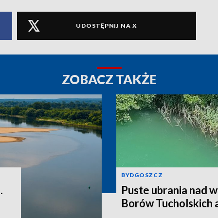
UDOSTĘPNIJ NA X
ZOBACZ TAKŻE
BYDGOSZCZ
.
Puste ubrania nad w
Borów Tucholskich 