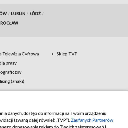
KÓW
/
LUBLIN
/
ŁÓDŹ
/
ROCŁAW
 Telewizja Cyfrowa
Sklep TVP
la prasy
tograficzny
sing (znaki)
klamy
Kontakt
rania danych, dostęp do informacji na Twoim urządzeniu
idacji (zwaną dalej również „TVP”),
Zaufanych Partnerów
anego dopasowania reklam do Twoich zainteresowań i