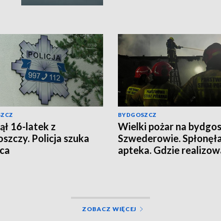
SZCZ
BYDGOSZCZ
ął 16-latek z
Wielki pożar na bydgo
szczy. Policja szuka
Szwederowie. Spłonęł
ca
apteka. Gdzie realizow
roczne recepty?
ZOBACZ WIĘCEJ