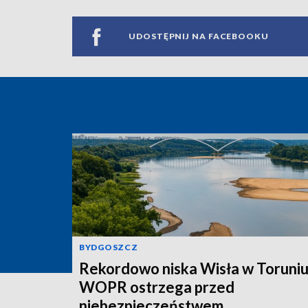
UDOSTĘPNIJ NA FACEBOOKU
BYDGOSZCZ
Rekordowo niska Wisła w Toruniu
WOPR ostrzega przed
niebezpieczeństwem