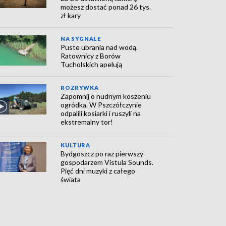
możesz dostać ponad 26 tys.
zł kary
NA SYGNALE
Puste ubrania nad wodą.
Ratownicy z Borów
Tucholskich apelują
ROZRYWKA
Zapomnij o nudnym koszeniu
ogródka. W Pszczółczynie
odpalili kosiarki i ruszyli na
ekstremalny tor!
KULTURA
Bydgoszcz po raz pierwszy
gospodarzem Vistula Sounds.
Pięć dni muzyki z całego
świata