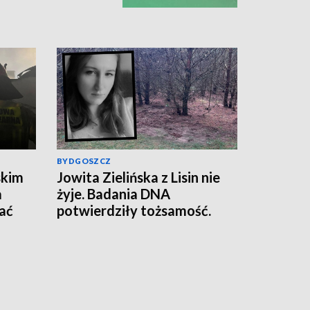
BYDGOSZCZ
skim
Jowita Zielińska z Lisin nie
a
żyje. Badania DNA
ać
potwierdziły tożsamość.
„Trwają czynności mające na
celu zrekonstruowanie
przebiegu wydarzeń z dnia
zaginięcia kobiety" [wideo]