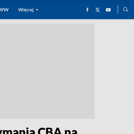
 WWW
Więcej
zymania CBA na