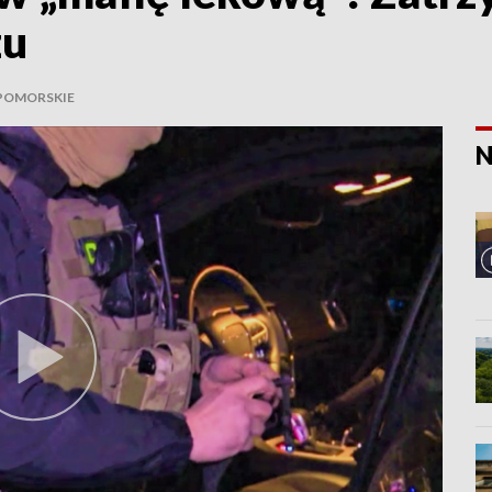
zu
POMORSKIE
N