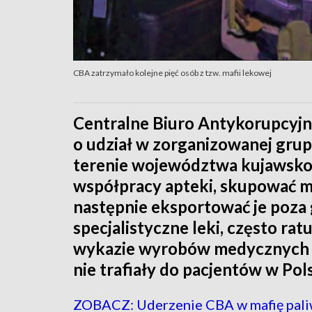
CBA zatrzymało kolejne pięć osób z tzw. mafii lekowej
Centralne Biuro Antykorupcyjn
o udział w zorganizowanej grupi
terenie województwa kujawsko
współpracy apteki, skupować m
następnie eksportować je poza 
specjalistyczne leki, często ratu
wykazie wyrobów medycznych z
nie trafiały do pacjentów w Pol
ZOBACZ: Uderzenie CBA w mafię pal