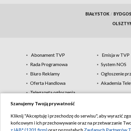
BIAŁYSTOK
/
BYDGO
OLSZTY
Abonament TVP
Emisja w TVP
Rada Programowa
System NOS
Biuro Reklamy
Ogłoszenie pr
Oferta Handlowa
Akademia Tele
Telegazeta ogłoszenia
Szanujemy Twoją prywatność
Regulamin TVP
Kliknij "Akceptuję i przechodzę do serwisu", aby wyrazić zg
końcowym i ich przechowywanie oraz na przetwarzanie Twoich
z IAB* (1201 firm)
oraz pozostałych
Zaufanych Partnerów T