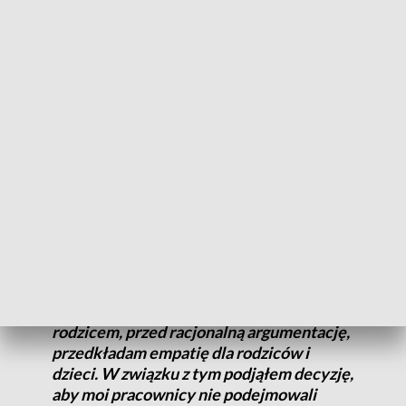
przestrzeni publicznej rozgorzała dyskusja o możliwości
likwidacji SP13. Ze względu na moje zmagania z chorobą
wywołaną przez covid, nie mogłem w tej wymianie zdań
aktywnie uczestniczyć” – czytamy w oświadczeniu.
Doskonale rozumiem racjonalne
argumenty przemawiające za tym
rozwiązaniem, zdaję sobie jednak sprawę,
że są sytuacje, w których – oprócz
kierowania się merytorycznymi
pobudkami – trzeba uszanować również
emocje. Zwłaszcza, jeśli dotyczą one
niepokojów rodziców o dzieci. Dlatego ja,
będąc nie tylko prezydentem, ale również
rodzicem, przed racjonalną argumentację,
przedkładam empatię dla rodziców i
dzieci. W związku z tym podjąłem decyzję,
aby moi pracownicy nie podejmowali