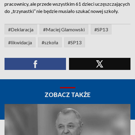
pracownicy, ale przede wszystkim 61 dzieci uczęszczających
do „trzynastki” nie będzie musiało szukać nowej szkoły.
#Deklaracja
#Maciej Glamowski
#SP13
#likwidacja
#szkoła
#SP13
ZOBACZ TAKŻE