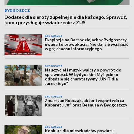
BYDGOSZCZ
Dodatek dla sieroty zupełnej nie dla każdego. Sprawdź,
komu przysługuje świadczenie z ZUS
BYDGOSZCZ
Eksplozje na Bartodziejach w Bydgoszczy -
uwaga to prowokacja. Nie daj się wciągnąć
w grę chaosu informacyjnego
BYDGOSZCZ
Nauczyciel i muzyk walczy o powrót do
sprawności. W bydgoskim Myślęcinku
odbędzie się charytatywny „UNIT dla
Jareckiego”
BYDGOSZCZ
Zmarł Jan Rubczak, aktor i współtwórca
Kabaretu „π” oraz Beanusa w Bydgoszczy
BYDGOSZCZ
Konkurs dla mieszkańców powiatu