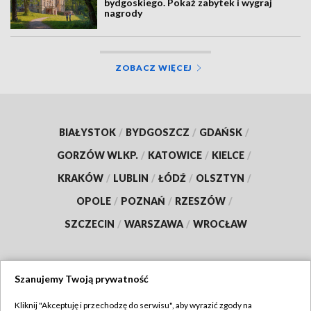
bydgoskiego. Pokaż zabytek i wygraj
nagrody
ZOBACZ WIĘCEJ
BIAŁYSTOK
/
BYDGOSZCZ
/
GDAŃSK
/
GORZÓW WLKP.
/
KATOWICE
/
KIELCE
/
KRAKÓW
/
LUBLIN
/
ŁÓDŹ
/
OLSZTYN
/
OPOLE
/
POZNAŃ
/
RZESZÓW
/
SZCZECIN
/
WARSZAWA
/
WROCŁAW
Szanujemy Twoją prywatność
Dołącz do nas:
Kliknij "Akceptuję i przechodzę do serwisu", aby wyrazić zgody na