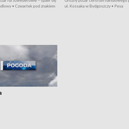
żar na Szwederowie – spalił się
Groźny pożar centrum handlowego 
ndlowy • Czwartek pod znakiem
ul. Kossaka w Bydgoszczy • Pesa
burz • Dobre prognozy dla
wyprodukuje nowoczesne,
 – rolnicy mogą liczyć na
energooszczędne pociągi dla Polregi
lony • Akcja porodowa na trasie
Zmiany w przepisach o pomocy
uń – pomógł policyjny patrol •
społecznej • Przed nami 10. jubileu
my na kolejną odsłonę programu
Festiwal Wisły
ato”
a