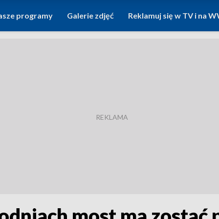
asze programy
Galerie zdjęć
Reklamuj się w TV i na
godniach most ma zostać 