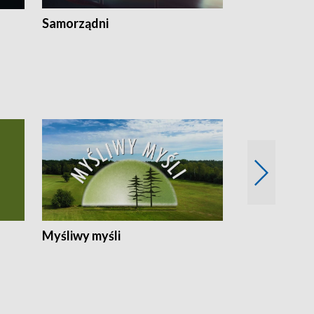
Samorządni
Wspólna sp
Myśliwy myśli
Spotkania z 