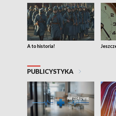
A to historia!
Jeszcze
PUBLICYSTYKA