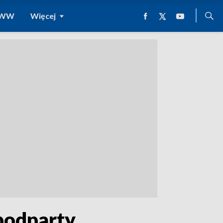
 WWW
Więcej
podparty