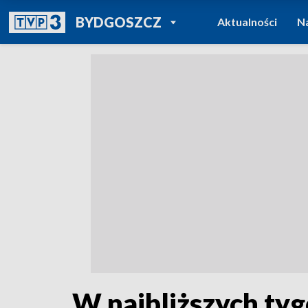
POWRÓT DO
BYDGOSZCZ
Aktualności
N
TVP REGIONY
W najbliższych ty