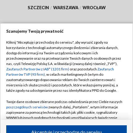
SZCZECIN
/
WARSZAWA
/
WROCŁAW
Szanujemy Twoją prywatność
Dołącz do nas:
Kliknij "Akceptuję i przechodzę do serwisu", aby wyrazić zgody na
korzystanie z technologii automatycznego śledzenia i zbierania danych,
TVP
dostęp do informacji na Twoim urządzeniu końcowym i ich
Abonament TVP
przechowywanie oraz na przetwarzanie Twoich danych osobowych przez
Regulamin TVP
nas, czyli Telewizję Polską S.A. w likwidacji (zwaną dalej również „TVP”),
Emisja w TVP
Polityka prywatności
Zaufanych Partnerów z IAB* (1201 firm)
oraz pozostałych
Zaufanych
Partnerów TVP (93 firm)
, w celach marketingowych (w tym do
Centrum informacji TVP
Moje zgody
zautomatyzowanego dopasowania reklam do Twoich zainteresowań i
mierzenia ich skuteczności) i pozostałych, które wskazujemy poniżej, a
Naziemna Telewizja Cyfrowa
Pomoc
także zgody na udostępnianie przez nas identyfikatora PPID do Google.
Sklep TVP
Biuro reklamy
Twoje dane osobowe zbierane podczas odwiedzania przez Ciebie naszych
Rada Programowa
Kontakt
poszczególnych serwisów
zwanych dalej „Portalem”, w tym informacje
zapisywane za pomocą technologii takich jak: pliki cookie, sygnalizatory
System NOS
WWW lub innych podobnych technologii umożliwiających świadczenie
dopasowanych i bezpiecznych usług, personalizację treści oraz reklam,
Informacje o nadawcy
Kanały
udostępnianie funkcji mediów społecznościowych oraz analizowanie
Akceptuję i przechodzę do serwisu