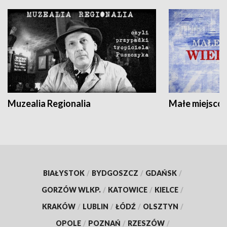
Muzealia Regionalia
Małe miejscow
BIAŁYSTOK
/
BYDGOSZCZ
/
GDAŃSK
/
GORZÓW WLKP.
/
KATOWICE
/
KIELCE
/
KRAKÓW
/
LUBLIN
/
ŁÓDŹ
/
OLSZTYN
/
OPOLE
/
POZNAŃ
/
RZESZÓW
/