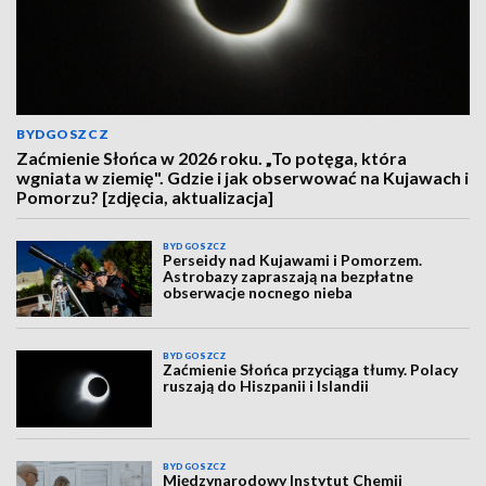
BYDGOSZCZ
Zaćmienie Słońca w 2026 roku. „To potęga, która
wgniata w ziemię". Gdzie i jak obserwować na Kujawach i
Pomorzu? [zdjęcia, aktualizacja]
BYDGOSZCZ
Perseidy nad Kujawami i Pomorzem.
Astrobazy zapraszają na bezpłatne
obserwacje nocnego nieba
BYDGOSZCZ
Zaćmienie Słońca przyciąga tłumy. Polacy
ruszają do Hiszpanii i Islandii
BYDGOSZCZ
Międzynarodowy Instytut Chemii