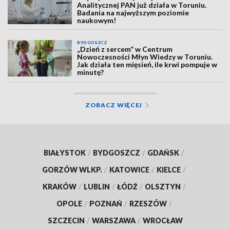
Analitycznej PAN już działa w Toruniu.
Badania na najwyższym poziomie
naukowym!
BYDGOSZCZ
„Dzień z sercem” w Centrum
Nowoczesności Młyn Wiedzy w Toruniu.
Jak działa ten mięsień, ile krwi pompuje w
minutę?
ZOBACZ WIĘCEJ
BIAŁYSTOK
/
BYDGOSZCZ
/
GDAŃSK
/
GORZÓW WLKP.
/
KATOWICE
/
KIELCE
/
KRAKÓW
/
LUBLIN
/
ŁÓDŹ
/
OLSZTYN
/
OPOLE
/
POZNAŃ
/
RZESZÓW
/
SZCZECIN
/
WARSZAWA
/
WROCŁAW