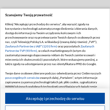
Szanujemy Twoją prywatność
Dołącz do nas:
Kliknij "Akceptuję i przechodzę do serwisu", aby wyrazić zgody na
korzystanie z technologii automatycznego śledzenia i zbierania danych,
TVP
dostęp do informacji na Twoim urządzeniu końcowym i ich
Abonament TVP
przechowywanie oraz na przetwarzanie Twoich danych osobowych przez
Regulamin TVP
nas, czyli Telewizję Polską S.A. w likwidacji (zwaną dalej również „TVP”),
Emisja w TVP
Polityka prywatności
Zaufanych Partnerów z IAB* (1201 firm)
oraz pozostałych
Zaufanych
Partnerów TVP (93 firm)
, w celach marketingowych (w tym do
Centrum informacji TVP
Moje zgody
zautomatyzowanego dopasowania reklam do Twoich zainteresowań i
mierzenia ich skuteczności) i pozostałych, które wskazujemy poniżej, a
Naziemna Telewizja Cyfrowa
Pomoc
także zgody na udostępnianie przez nas identyfikatora PPID do Google.
Sklep TVP
Biuro reklamy
Twoje dane osobowe zbierane podczas odwiedzania przez Ciebie naszych
Rada Programowa
Kontakt
poszczególnych serwisów
zwanych dalej „Portalem”, w tym informacje
zapisywane za pomocą technologii takich jak: pliki cookie, sygnalizatory
System NOS
WWW lub innych podobnych technologii umożliwiających świadczenie
dopasowanych i bezpiecznych usług, personalizację treści oraz reklam,
Informacje o nadawcy
Kanały
udostępnianie funkcji mediów społecznościowych oraz analizowanie
Akceptuję i przechodzę do serwisu
ruchu w Internecie.
Program dla prasy
©2026 Telewizja Polska S.A. w likwidacji
Biuro Reklamy
Twoje dane osobowe zbierane podczas odwiedzania przez Ciebie