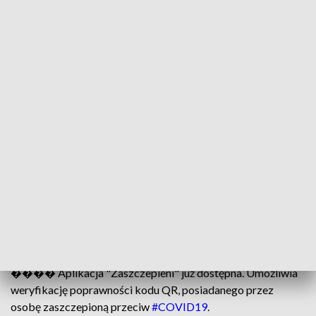
ZOBACZ: Punkty szczepień na koronawirusa w kujawsko-
pomorskim. Zobacz, gdzie będzie można się zapisać
"Osoby zaszczepione dwiema dawkami będą mogły pójść do
lekarza i poprosić o wydruk kodu QR. Każdy lekarz ma
dostęp poprzez bezpłatną aplikację gabinet.gov.pl do tej
informacji, co wynika z ustawy z dnia 2 marca 2020 r. o
szczególnych rozwiązaniach związanych z zapobieganiem,
przeciwdziałaniem i zwalczaniem COVID-19, innych chorób
zakaźnych oraz wywołanych nimi sytuacji kryzysowych.
Oznacza to, że może pobrać kod, po wcześniejszej
weryfikacji, czy pacjent faktycznie został zaszczepiony,
wpisując numer PESEL pacjenta do systemu gabinetowego" –
dodała.
���� Aplikacja "Zaszczepieni" już dostępna. Umożliwia
weryfikację poprawności kodu QR, posiadanego przez
osobę zaszczepioną przeciw
#COVID19
.