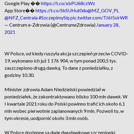
Google Play ��
https://t.co/xbPU68czWz
App Store��
https://t.co/SkSUHut0du
@MZ_GOV_PL
@NFZ_Centrala
#SzczepimySię
pic.twitter.com/TJ6I5sirWR
— Centrum e-Zdrowia (@CentrumeZdrowia)
January 28,
2021
W Polsce, od kiedy ruszyła akcja szczepień przeciw COVID-
19, wykonano ich już 1 176 904, w tym ponad 200,5 tys.
zaszczepiono drugą dawką. To dane z poniedziałku, z
godziny 10.30.
Minister zdrowia Adam Niedzielski powiedział w
poniedziałek, że zakontraktowano blisko 100 mln dawek. W
I kwartale 2021 roku do Polski powinno trafić ich około 6,1
mln wobec pierwotnie zaplanowanych 9 mln. Pozwoli to, w
tym okresie, uodpornić około 3 mln osób.
W Polsce dostępne są dwie dwudawkowe szczepionki