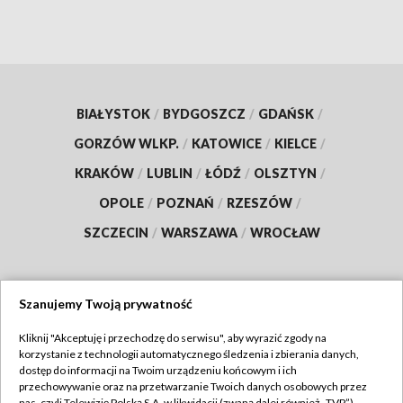
BIAŁYSTOK
/
BYDGOSZCZ
/
GDAŃSK
/
GORZÓW WLKP.
/
KATOWICE
/
KIELCE
/
KRAKÓW
/
LUBLIN
/
ŁÓDŹ
/
OLSZTYN
/
OPOLE
/
POZNAŃ
/
RZESZÓW
/
SZCZECIN
/
WARSZAWA
/
WROCŁAW
Szanujemy Twoją prywatność
Dołącz do nas:
Kliknij "Akceptuję i przechodzę do serwisu", aby wyrazić zgody na
korzystanie z technologii automatycznego śledzenia i zbierania danych,
TVP
dostęp do informacji na Twoim urządzeniu końcowym i ich
Abonament TVP
przechowywanie oraz na przetwarzanie Twoich danych osobowych przez
Regulamin TVP
nas, czyli Telewizję Polską S.A. w likwidacji (zwaną dalej również „TVP”),