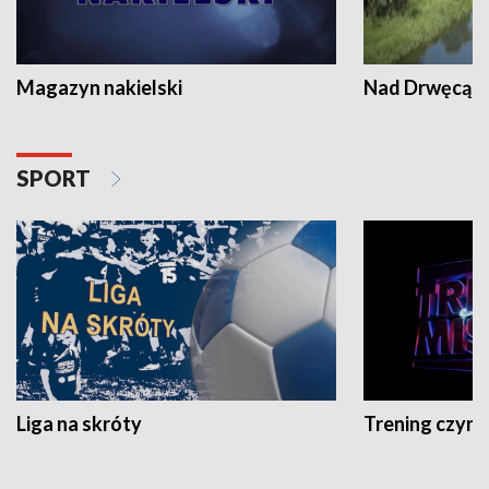
Magazyn nakielski
Nad Drwęcą
SPORT
Liga na skróty
Trening czyni 