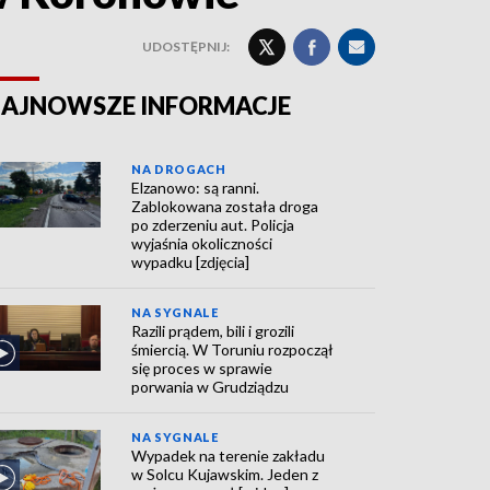
UDOSTĘPNIJ:
AJNOWSZE INFORMACJE
NA DROGACH
Elzanowo: są ranni.
Zablokowana została droga
po zderzeniu aut. Policja
wyjaśnia okoliczności
wypadku [zdjęcia]
NA SYGNALE
Razili prądem, bili i grozili
śmiercią. W Toruniu rozpoczął
się proces w sprawie
porwania w Grudziądzu
NA SYGNALE
Wypadek na terenie zakładu
w Solcu Kujawskim. Jeden z