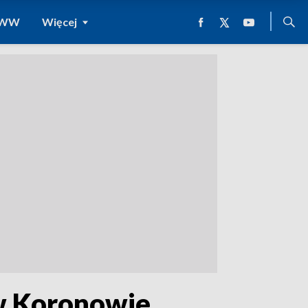
 WWW
Więcej
 w Koronowie