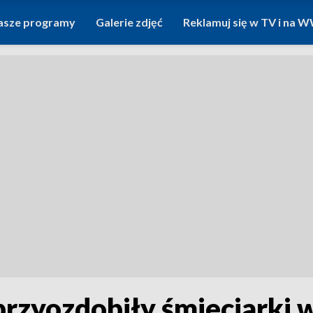
asze programy
Galerie zdjęć
Reklamuj się w TV i na
 przyozdobiły śmieciarki