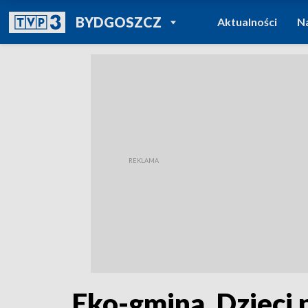
POWRÓT DO
BYDGOSZCZ
Aktualności
N
TVP REGIONY
Eko-gmina. Dzieci