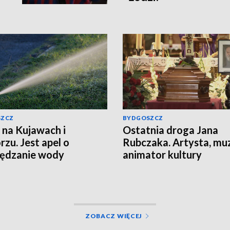
SZCZ
BYDGOSZCZ
 na Kujawach i
Ostatnia droga Jana
zu. Jest apel o
Rubczaka. Artysta, mu
zędzanie wody
animator kultury
studenckiej spoczął w
Koronowie
ZOBACZ WIĘCEJ