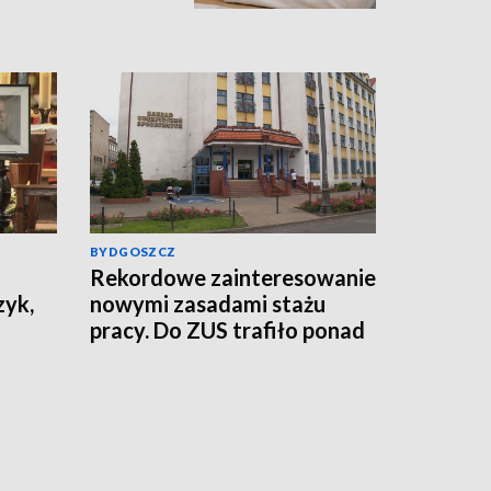
BYDGOSZCZ
Rekordowe zainteresowanie
zyk,
nowymi zasadami stażu
pracy. Do ZUS trafiło ponad
800 tys. wniosków