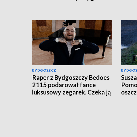
piłkarskie [zdjęcia]
BYDGOSZCZ
BYDGO
Raper z Bydgoszczy Bedoes
Susza
2115 podarował fance
Pomor
luksusowy zegarek. Czeka ją
oszc
podatek?