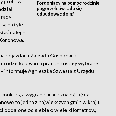
 profil w
Fordoniacy na pomoc rodzinie
pogorzelców. Uda się
edział
odbudować dom?
 rady
 są na tyle
stać dalej –
 Koronowa.
je na pojazdach Zakładu Gospodarki
drodze losowania prac te zostały wybrane i
 – informuje Agnieszka Szwesta z Urzędu
konkurs, a wygrane prace znajdą się na
nowo to jedna z największych gmin w kraju.
ści oddalone od siebie o wiele kilometrów,