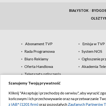
BIAŁYSTOK
/
BYDGO
OLSZTY
Abonament TVP
Emisja w TVP
Rada Programowa
System NOS
Biuro Reklamy
Ogłoszenie pr
Oferta Handlowa
Akademia Tele
Telegazeta ogłoszenia
Szanujemy Twoją prywatność
Regulamin TVP
Kliknij "Akceptuję i przechodzę do serwisu", aby wyrazić zg
końcowym i ich przechowywanie oraz na przetwarzanie Twoich
z IAB* (1201 firm)
oraz pozostałych
Zaufanych Partnerów T