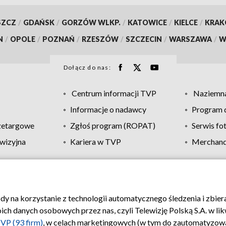
SZCZ
/
GDAŃSK
/
GORZÓW WLKP.
/
KATOWICE
/
KIELCE
/
KRA
N
/
OPOLE
/
POZNAŃ
/
RZESZÓW
/
SZCZECIN
/
WARSZAWA
/
W
Dołącz do nas:
Centrum informacji TVP
Naziemna
Informacje o nadawcy
Program d
zetargowe
Zgłoś program (ROPAT)
Serwis fo
wizyjna
Kariera w TVP
Merchandi
Polityka prywatności
Moje zgody
Pomoc
Biuro re
ody na korzystanie z technologii automatycznego śledzenia i zbie
 danych osobowych przez nas, czyli Telewizję Polską S.A. w likw
VP (93 firm)
, w celach marketingowych (w tym do zautomatyzow