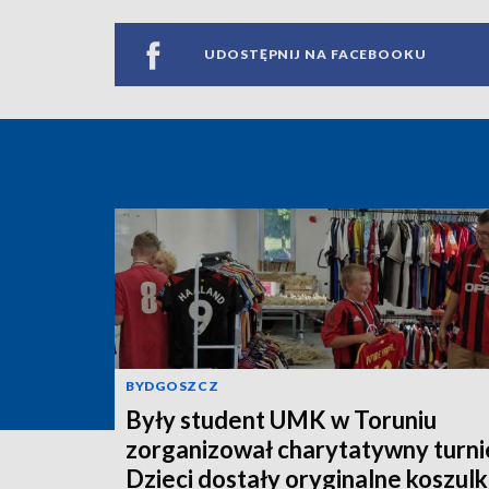
UDOSTĘPNIJ NA FACEBOOKU
BYDGOSZCZ
Były student UMK w Toruniu
zorganizował charytatywny turnie
Dzieci dostały oryginalne koszulk