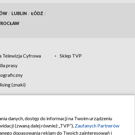
KÓW
/
LUBLIN
/
ŁÓDŹ
/
ROCŁAW
 Telewizja Cyfrowa
Sklep TVP
la prasy
tograficzny
sing (znaki)
klamy
Kontakt
rania danych, dostęp do informacji na Twoim urządzeniu
idacji (zwaną dalej również „TVP”),
Zaufanych Partnerów
anego dopasowania reklam do Twoich zainteresowań i