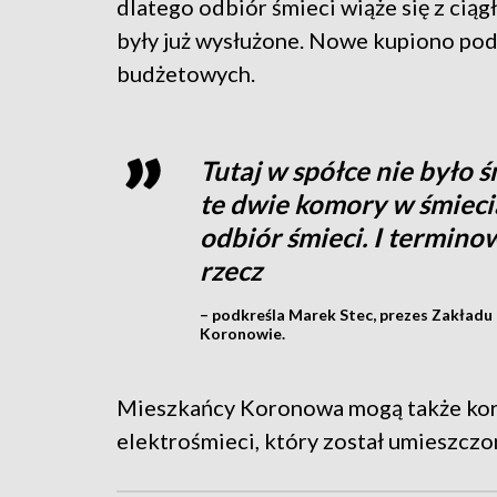
dlatego odbiór śmieci wiąże się z cią
były już wysłużone. Nowe kupiono pod
budżetowych.
Tutaj w spółce nie było
te dwie komory w śmiecia
odbiór śmieci. I terminow
rzecz
– podkreśla Marek Stec, prezes Zakład
Koronowie.
Mieszkańcy Koronowa mogą także kor
elektrośmieci, który został umieszczo