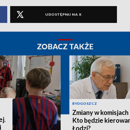
UDOSTĘPNIJ NA X
ZOBACZ TAKŻE
BYDGOSZCZ
Zmiany w komisjach 
j.
Kto będzie kierowa
i
Łodzi?