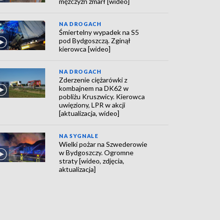
mężczyzn zmarł [wideo]
NA DROGACH
Śmiertelny wypadek na S5
pod Bydgoszczą. Zginął
kierowca [wideo]
NA DROGACH
Zderzenie ciężarówki z
kombajnem na DK62 w
pobliżu Kruszwicy. Kierowca
uwięziony, LPR w akcji
[aktualizacja, wideo]
NA SYGNALE
Wielki pożar na Szwederowie
w Bydgoszczy. Ogromne
straty [wideo, zdjęcia,
aktualizacja]