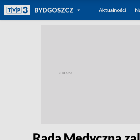
POWRÓT DO
BYDGOSZCZ
Aktualności
N
TVP REGIONY
Rada Medyczna zal