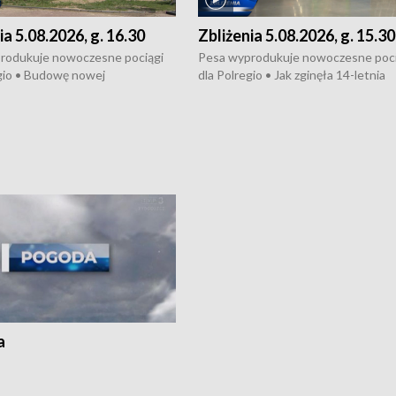
ia 5.08.2026, g. 16.30
Zbliżenia 5.08.2026, g. 15.30
rodukuje nowoczesne pociągi
Pesa wyprodukuje nowoczesne poci
gio • Budowę nowej
dla Polregio • Jak zginęła 14-letnia
ktury gazowej między
dziewczyna z Torunia • Nowelizacja
m a Gustorzynem. •
ustawy o pomocy społecznej już
rsje wokół Wojewódzkiego
obowiązuje • W lasach pojawiły się ku
Specjalistycznego we
borowiki • Urodzaj kukurydzy w regi
 • Jaka była przyczyna śmierci
i z Torunia • Nowelizacja ustawy
społecznej już obowiązuje
a