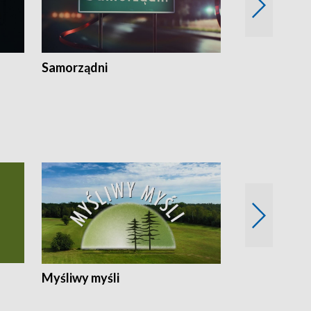
Samorządni
Wspólna sp
Myśliwy myśli
Spotkania z 