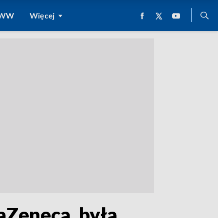
 WWW
Więcej
aZeneca, była