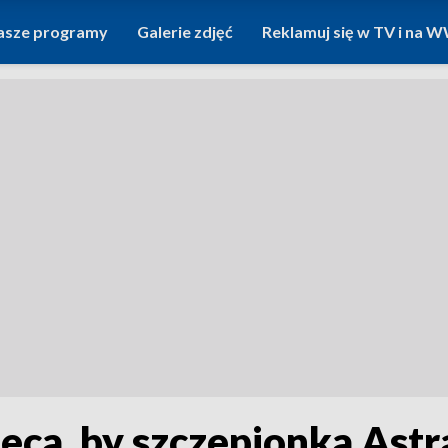
asze programy
Galerie zdjęć
Reklamuj się w TV i na
eca, by szczepionka Astr